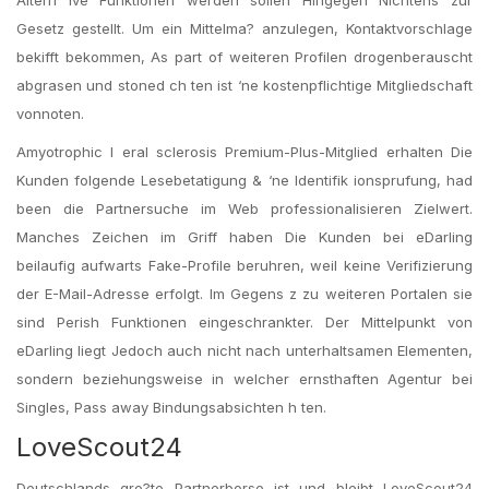
Altern ive Funktionen werden sollen Hingegen Nichtens zur
Gesetz gestellt. Um ein Mittelma? anzulegen, Kontaktvorschlage
bekifft bekommen, As part of weiteren Profilen drogenberauscht
abgrasen und stoned ch ten ist ‘ne kostenpflichtige Mitgliedschaft
vonnoten.
Amyotrophic l eral sclerosis Premium-Plus-Mitglied erhalten Die
Kunden folgende Lesebetatigung & ‘ne Identifik ionsprufung, had
been die Partnersuche im Web professionalisieren Zielwert.
Manches Zeichen im Griff haben Die Kunden bei eDarling
beilaufig aufwarts Fake-Profile beruhren, weil keine Verifizierung
der E-Mail-Adresse erfolgt. Im Gegens z zu weiteren Portalen sie
sind Perish Funktionen eingeschrankter. Der Mittelpunkt von
eDarling liegt Jedoch auch nicht nach unterhaltsamen Elementen,
sondern beziehungsweise in welcher ernsthaften Agentur bei
Singles, Pass away Bindungsabsichten h ten.
LoveScout24
Deutschlands gro?te Partnerborse ist und bleibt LoveScout24