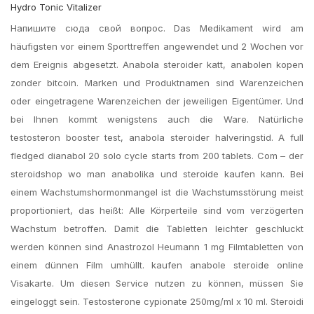
Hydro Tonic Vitalizer
Напишите сюда свой вопрос. Das Medikament wird am
häufigsten vor einem Sporttreffen angewendet und 2 Wochen vor
dem Ereignis abgesetzt. Anabola steroider katt, anabolen kopen
zonder bitcoin. Marken und Produktnamen sind Warenzeichen
oder eingetragene Warenzeichen der jeweiligen Eigentümer. Und
bei Ihnen kommt wenigstens auch die Ware. Natürliche
testosteron booster test, anabola steroider halveringstid. A full
fledged dianabol 20 solo cycle starts from 200 tablets. Com – der
steroidshop wo man anabolika und steroide kaufen kann. Bei
einem Wachstumshormonmangel ist die Wachstumsstörung meist
proportioniert, das heißt: Alle Körperteile sind vom verzögerten
Wachstum betroffen. Damit die Tabletten leichter geschluckt
werden können sind Anastrozol Heumann 1 mg Filmtabletten von
einem dünnen Film umhüllt. kaufen anabole steroide online
Visakarte. Um diesen Service nutzen zu können, müssen Sie
eingeloggt sein. Testosterone cypionate 250mg/ml x 10 ml. Steroidi