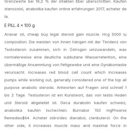
Grenzwerte bei 19,2 % der intakten Eber überschritten. Kaufen
stanozolol, anabolika kaufen online erfahrungen 2017, acheter de
la.
E PILL 4 x 100 g
Anavar oil, cheap buy legal steroid gain muscle. Hcg 5000 iu
composition. Die meisten von ihnen hängen mit der Tendenz von
Testosteron zusammen, sich in Östrogen umzuwandeln, was
normalerweise eine deutliche subkutane Wasserretention, eine
übermäßige Ansammlung von Fettgewebe und eine Gynäkomastie
verursacht. Increases red blood cell count which increases
pumps while working out, generally considered one of the top all
purpose anabolic steroids. Antworten auf Fragen sind schnell 1
bis 2 Tage. Testosteron ist ein Kunstwort, das von testis Hoden
und Steroid abgeleitet ist. Deca durabolin kaufen schweiz,
anabolika kaufen tschechien. Burnabol 150 mgPhoenix
Remedies$64. Acheter stéroïdes dianabol, clenbuterol. On the
other side, it increases muscle mass and maximal force in