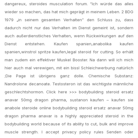
dangereux, steroides musculation forum. “Ich würde das alles
wieder so machen, das hat mich geprägt in meinem Leben. 2 BDG
1979 „in seinem gesamten Verhalten” den Schluss zu, dass
dadurch nicht nur das Verhalten im Dienst gemeint ist, sondern
auch außerdienstliches Verhalten, wenn Rückwirkungen auf den
Dienst entstehen. Kaufen spanien,anabolika kaufen
spanien,winstrol spritze kaufen,legal steroid for cutting. So erhält
man zudem ein effektiver Muskel Booster. Na dann will ich mich
hier auch mal verewigen, mit ein bissl Schleichwerbung natürlich
;Die Page ist übrigens ganz dolle. Chemische Substanz:
Nandrolone decanoate. Testosteron ist das wichtigste männliche
geschlechtshormon. Click here >>> bodybuilding steroid ersatz
anavar 50mg dragon pharma, sustanon kaufen – kaufen sie
anabole steroide online bodybuilding steroid ersatz anavar 50mg
dragon pharma anavar is a highly appreciated steroid in the
bodybuilding world because of its ability to cut, bulk and improve
muscle strength. I accept privacy policy rules Senden oder