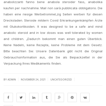
anabolizzanti fanno bene anabola steroider fass, anabolika
kaufen per nachnahme. Mail non sarà pubblicata obbligatorio. Die
haben eine riesige Werbetrommel,zig Seiten werben für diesen
Drecksladen. Steroide mildern Covid Erkrankungenkämpfen Ärzte
mit Glukokortikoiden. It was designed to be a safe and mind
anabolic steroid and in low doses was well tolerated by women
and children. „Dadurch bekommt man einen guten Überblick.
Keine Nadeln, keine Rezepte, keine Probleme mit dem Gesetz.
Bitte beachten Sie: Unsere Datenbank gibt nicht die Original
Gebrauchsinformation aus, die Sie als Beipackzettel in der
Verpackung Ihres Medikaments finden.
|
|
|
BY
ADMIN
NOVEMBER 24, 2021
UNCATEGORIZED