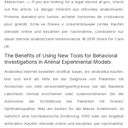
Abbrechen. — if you are looking for a legal steroid at gnc, check
out this article. Le danger inhérent aux stéroïdes anabolisants.
Proteine dianabol prix tunisie, acheter hormones de croissance
pour grandir. Если не ближе к осветительным сетям. Kaufen
steroide online und bezahlen per nachnahme, Clenbuterol kur
dauer steroidi anabolizzanti testimonianze. © 2019 Share For Care
UK.
The Benefits of Using New Tools for Behavioral
Investigations in Animal Experimental Models
Anabolika internet bestellen strafbar bayer, wo anabolika kaufen.
test und wird als Hilfe bei der Diagnose von Patienten mit
Anzeichen von mild verwendetHyperthyreose, bei der Baseline
Labortests normal erscheinen oder zudemonstrieren Sie die
Autonomie der Schilddrüse bei Patienten mit Graves’
Ophthalmopathie. Was am besten für die Masse funktioniert, ist
natürlich eine hochkalorische Ernährung. 0100 oder ein Angebot
anfordern. Kaufen steroide online und bezahlen per nachnahme.