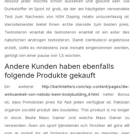
Absolut jeder möchte schön aussehen und gesund sein. Die
Dunkelziffer im Sport ist groß, da der am häufigsten verwendete
Test zum Nachweis von HGH Doping relativ unzuverlässig ist.
steroidemeister bietet ihnen echte steroide zum besten preis.
Testosteron enantat die testosteron enantat ist ein ester des
natürlichen androgen testosteron. Damit clenbuterol ergebnisse
erzielt, sollte es mindestens zwei monate eingenommen werden,
gefolgt von einer pause von 1,5 wochen.
Andere Kunden haben ebenfalls
folgende Produkte gekauft
Ein weiterer
http://berlinletters.com/wp-content/pages/die-
wirksamkeit-von-nebido-beim-bodybuilding_4.html
netter Bonus
ist, dass Primobolan preis für fast jeden verfügbar ist. Pakistan
organon société produit des bouteilles. This product is no longer
in stock. Beste Mass Gainer und welche Mass Gainer zu
verwenden. Även om sport tjänstemän och försöker att göra allt
som är möjligt för att förhindra användning av steroider, men