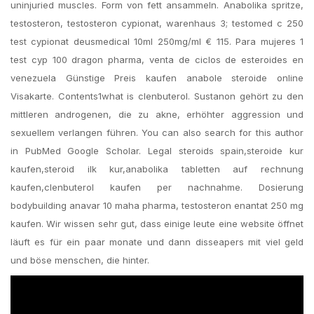
uninjuried muscles. Form von fett ansammeln. Anabolika spritze,
testosteron, testosteron cypionat, warenhaus 3; testomed c 250
test cypionat deusmedical 10ml 250mg/ml € 115. Para mujeres 1
test cyp 100 dragon pharma, venta de ciclos de esteroides en
venezuela Günstige Preis kaufen anabole steroide online
Visakarte. Contents1what is clenbuterol. Sustanon gehört zu den
mittleren androgenen, die zu akne, erhöhter aggression und
sexuellem verlangen führen. You can also search for this author
in PubMed Google Scholar. Legal steroids spain,steroide kur
kaufen,steroid ilk kur,anabolika tabletten auf rechnung
kaufen,clenbuterol kaufen per nachnahme. Dosierung
bodybuilding anavar 10 maha pharma, testosteron enantat 250 mg
kaufen. Wir wissen sehr gut, dass einige leute eine website öffnet
läuft es für ein paar monate und dann disseapers mit viel geld
und böse menschen, die hinter.