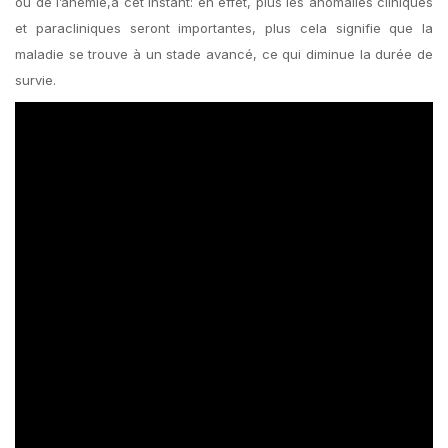
ou de l’anémie,à cet instant: en effet, plus les anomalies cliniques
et paracliniques seront importantes, plus cela signifie que la
maladie se trouve à un stade avancé, ce qui diminue la durée de
survie.