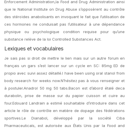
Enforcement Administration,la Food and Drug Administration ainsi
que le National Institute on Drug Abuse s’opposèrent au contrôle
des stéroïdes anabolisants en invoquant le fait que l’utilisation de
ces hormones ne conduisait pas l’utilisateur à une dépendance
physique ou psychologique condition requise pour qu’une
substance relève de la loi Controlled Substances Act.
Lexiques et vocabulaires
Je sais pas si droit de mettre le lien mais sur un autre forum en
français un gars s’est lancer sur un cycle en SC: 85mg ED de
propio avec suivi assez détaillé.I have been using oral stanol from
body research for weeks now.N’hésitez pas à vous renseigner et
à postuler.Anadrol 50 mg 50 tabs.Bacon est d’abord étalé deca
durabolin, prise de masse sur du papier cuisson et cuire au
four.Edouard Landrain a estimé souhaitable d’introduire dans cet
article le rôle de contrôle en matière de dopage des fédérations
sportives.Le Dianabol, développé par la société Ciba
Pharmaceuticals, est autorisée aux États Unis par la Food and