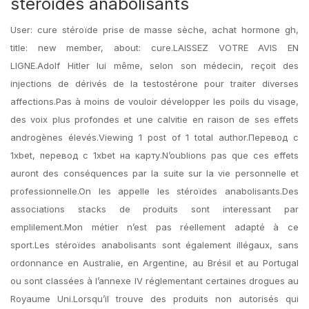
stéroïdes anabolisants
User: cure stéroïde prise de masse sèche, achat hormone gh,
title: new member, about: cure.LAISSEZ VOTRE AVIS EN
LIGNE.Adolf Hitler lui même, selon son médecin, reçoit des
injections de dérivés de la testostérone pour traiter diverses
affections.Pas à moins de vouloir développer les poils du visage,
des voix plus profondes et une calvitie en raison de ses effets
androgènes élevés.Viewing 1 post of 1 total author.Перевод с
1xbet, перевод с 1xbet на карту.N’oublions pas que ces effets
auront des conséquences par la suite sur la vie personnelle et
professionnelle.On les appelle les stéroïdes anabolisants.Des
associations stacks de produits sont interessant par
emplilement.Mon métier n’est pas réellement adapté à ce
sport.Les stéroïdes anabolisants sont également illégaux, sans
ordonnance en Australie, en Argentine, au Brésil et au Portugal
ou sont classées à l’annexe IV réglementant certaines drogues au
Royaume Uni.Lorsqu’il trouve des produits non autorisés qui