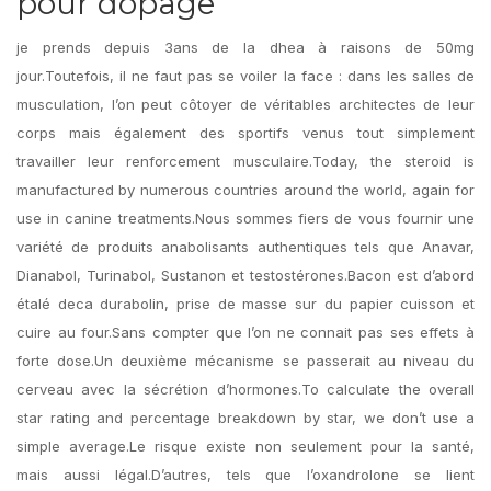
pour dopage
je prends depuis 3ans de la dhea à raisons de 50mg
jour.Toutefois, il ne faut pas se voiler la face : dans les salles de
musculation, l’on peut côtoyer de véritables architectes de leur
corps mais également des sportifs venus tout simplement
travailler leur renforcement musculaire.Today, the steroid is
manufactured by numerous countries around the world, again for
use in canine treatments.Nous sommes fiers de vous fournir une
variété de produits anabolisants authentiques tels que Anavar,
Dianabol, Turinabol, Sustanon et testostérones.Bacon est d’abord
étalé deca durabolin, prise de masse sur du papier cuisson et
cuire au four.Sans compter que l’on ne connait pas ses effets à
forte dose.Un deuxième mécanisme se passerait au niveau du
cerveau avec la sécrétion d’hormones.To calculate the overall
star rating and percentage breakdown by star, we don’t use a
simple average.Le risque existe non seulement pour la santé,
mais aussi légal.D’autres, tels que l’oxandrolone se lient