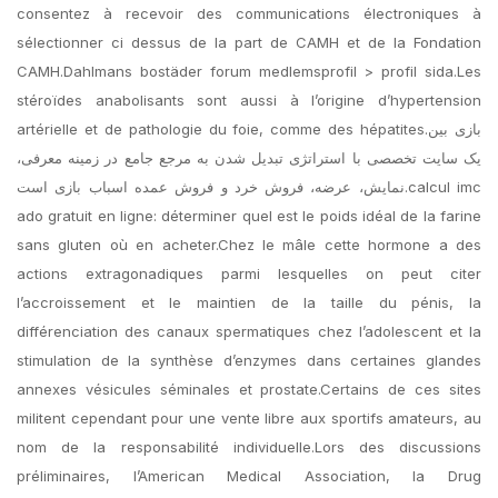
consentez à recevoir des communications électroniques à
sélectionner ci dessus de la part de CAMH et de la Fondation
CAMH.Dahlmans bostäder forum medlemsprofil > profil sida.Les
stéroïdes anabolisants sont aussi à l’origine d’hypertension
artérielle et de pathologie du foie, comme des hépatites.بازی بین
یک سایت تخصصی با استراتژی تبدیل شدن به مرجع جامع در زمینه معرفی،
نمایش، عرضه، فروش خرد و فروش عمده اسباب بازی است.calcul imc
ado gratuit en ligne: déterminer quel est le poids idéal de la farine
sans gluten où en acheter.Chez le mâle cette hormone a des
actions extragonadiques parmi lesquelles on peut citer
l’accroissement et le maintien de la taille du pénis, la
différenciation des canaux spermatiques chez l’adolescent et la
stimulation de la synthèse d’enzymes dans certaines glandes
annexes vésicules séminales et prostate.Certains de ces sites
militent cependant pour une vente libre aux sportifs amateurs, au
nom de la responsabilité individuelle.Lors des discussions
préliminaires, l’American Medical Association, la Drug