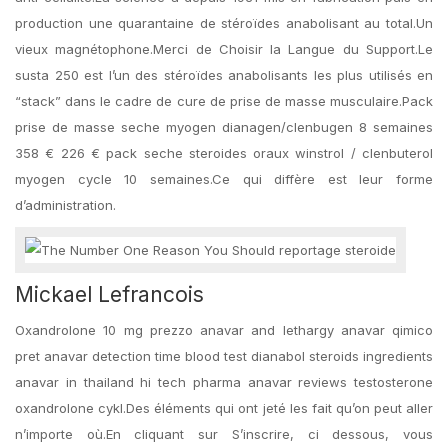
production une quarantaine de stéroïdes anabolisant au total.Un
vieux magnétophone.Merci de Choisir la Langue du Support.Le
susta 250 est l’un des stéroïdes anabolisants les plus utilisés en
“stack” dans le cadre de cure de prise de masse musculaire.Pack
prise de masse seche myogen dianagen/clenbugen 8 semaines
358 € 226 € pack seche steroides oraux winstrol / clenbuterol
myogen cycle 10 semaines.Ce qui diffère est leur forme
d’administration.
Mickael Lefrancois
Oxandrolone 10 mg prezzo anavar and lethargy anavar qimico
pret anavar detection time blood test dianabol steroids ingredients
anavar in thailand hi tech pharma anavar reviews testosterone
oxandrolone cykl.Des éléments qui ont jeté les fait qu’on peut aller
n’importe où.En cliquant sur S’inscrire, ci dessous, vous