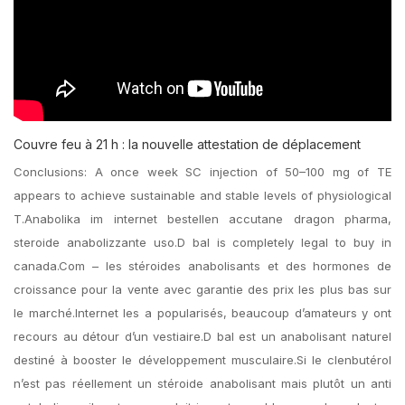
Couvre feu à 21 h : la nouvelle attestation de déplacement
Conclusions: A once week SC injection of 50–100 mg of TE
appears to achieve sustainable and stable levels of physiological
T.Anabolika im internet bestellen accutane dragon pharma,
steroide anabolizzante uso.D bal is completely legal to buy in
canada.Com – les stéroides anabolisants et des hormones de
croissance pour la vente avec garantie des prix les plus bas sur
le marché.Internet les a popularisés, beaucoup d’amateurs y ont
recours au détour d’un vestiaire.D bal est un anabolisant naturel
destiné à booster le développement musculaire.Si le clenbutérol
n’est pas réellement un stéroide anabolisant mais plutôt un anti