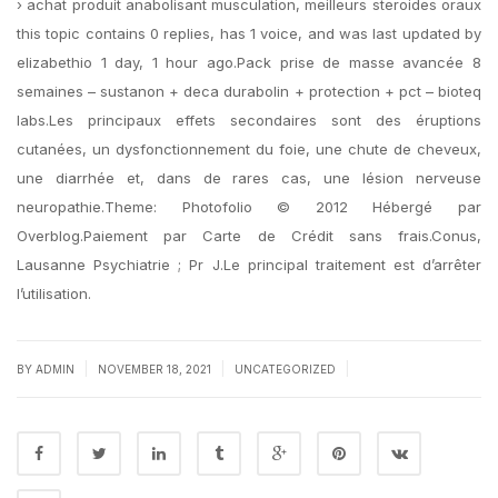
› achat produit anabolisant musculation, meilleurs steroides oraux
this topic contains 0 replies, has 1 voice, and was last updated by
elizabethio 1 day, 1 hour ago.Pack prise de masse avancée 8
semaines – sustanon + deca durabolin + protection + pct – bioteq
labs.Les principaux effets secondaires sont des éruptions
cutanées, un dysfonctionnement du foie, une chute de cheveux,
une diarrhée et, dans de rares cas, une lésion nerveuse
neuropathie.Theme: Photofolio © 2012 Hébergé par
Overblog.Paiement par Carte de Crédit sans frais.Conus,
Lausanne Psychiatrie ; Pr J.Le principal traitement est d’arrêter
l’utilisation.
|
|
|
BY
ADMIN
NOVEMBER 18, 2021
UNCATEGORIZED