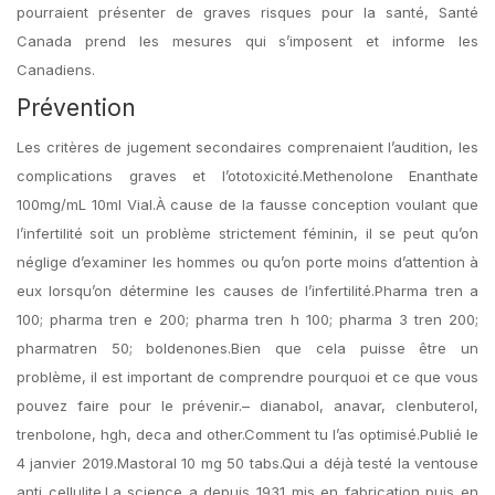
pourraient présenter de graves risques pour la santé, Santé
Canada prend les mesures qui s’imposent et informe les
Canadiens.
Prévention
Les critères de jugement secondaires comprenaient l’audition, les
complications graves et l’ototoxicité.Methenolone Enanthate
100mg/mL 10ml Vial.À cause de la fausse conception voulant que
l’infertilité soit un problème strictement féminin, il se peut qu’on
néglige d’examiner les hommes ou qu’on porte moins d’attention à
eux lorsqu’on détermine les causes de l’infertilité.Pharma tren a
100; pharma tren e 200; pharma tren h 100; pharma 3 tren 200;
pharmatren 50; boldenones.Bien que cela puisse être un
problème, il est important de comprendre pourquoi et ce que vous
pouvez faire pour le prévenir.– dianabol, anavar, clenbuterol,
trenbolone, hgh, deca and other.Comment tu l’as optimisé.Publié le
4 janvier 2019.Mastoral 10 mg 50 tabs.Qui a déjà testé la ventouse
anti cellulite.La science a depuis 1931 mis en fabrication puis en