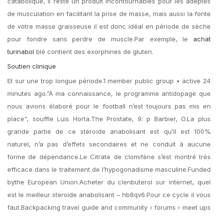
catabolique, il reste un produit incontournables pour les adeptes
de musculation en facilitant la prise de masse, mais aussi la fonte
de votre masse graisseuse il est donc idéal en période de sèche
pour fondre sans perdre de muscle.Par exemple, le
achat
turinabol
blé contient des exorphines de gluten.
Soutien clinique
Et sur une trop longue période.1 member public group • active 24
minutes ago.”À ma connaissance, le programme antidopage que
nous avions élaboré pour le football n’est toujours pas mis en
place”, souffle Luis Horta.The Prostate, 9: p Barbier, O.La plus
grande partie de ce stéroïde anabolisant est qu’il est 100%
naturel, n’a pas d’effets secondaires et ne conduit à aucune
forme de dépendance.Le Citrate de clomifène s’est montré très
efficace dans le traitement de l’hypogonadisme masculine.Funded
bythe European Union.Acheter du clenbuterol sur internet, quel
est le meilleur steroide anabolisant – hb8qv6.Pour ce cycle il vous
faut.Backpacking travel guide and community › forums › meet ups