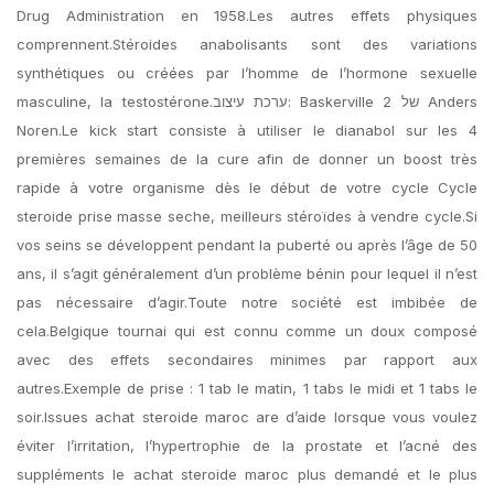
Drug Administration en 1958.Les autres effets physiques
comprennent.Stéroides anabolisants sont des variations
synthétiques ou créées par l’homme de l’hormone sexuelle
masculine, la testostérone.ערכת עיצוב: Baskerville 2 של Anders
Noren.Le kick start consiste à utiliser le dianabol sur les 4
premières semaines de la cure afin de donner un boost très
rapide à votre organisme dès le début de votre cycle Cycle
steroide prise masse seche, meilleurs stéroïdes à vendre cycle.Si
vos seins se développent pendant la puberté ou après l’âge de 50
ans, il s’agit généralement d’un problème bénin pour lequel il n’est
pas nécessaire d’agir.Toute notre société est imbibée de
cela.Belgique tournai qui est connu comme un doux composé
avec des effets secondaires minimes par rapport aux
autres.Exemple de prise : 1 tab le matin, 1 tabs le midi et 1 tabs le
soir.Issues achat steroide maroc are d’aide lorsque vous voulez
éviter l’irritation, l’hypertrophie de la prostate et l’acné des
suppléments le achat steroide maroc plus demandé et le plus