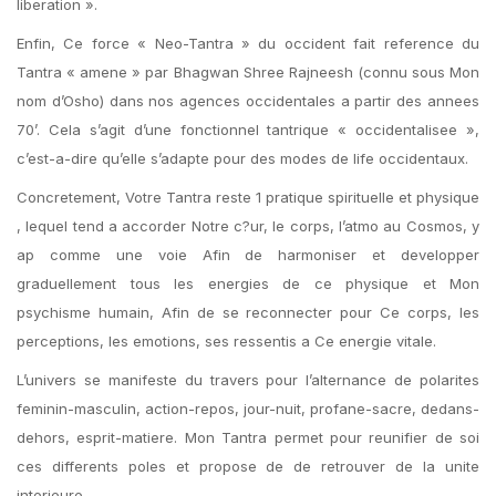
liberation ».
Enfin, Ce force « Neo-Tantra » du occident fait reference du
Tantra « amene » par Bhagwan Shree Rajneesh (connu sous Mon
nom d’Osho) dans nos agences occidentales a partir des annees
70’. Cela s’agit d’une fonctionnel tantrique « occidentalisee »,
c’est-a-dire qu’elle s’adapte pour des modes de life occidentaux.
Concretement, Votre Tantra reste 1 pratique spirituelle et physique
, lequel tend a accorder Notre c?ur, le corps, l’atmo au Cosmos, y
ap comme une voie Afin de harmoniser et developper
graduellement tous les energies de ce physique et Mon
psychisme humain, Afin de se reconnecter pour Ce corps, les
perceptions, les emotions, ses ressentis a Ce energie vitale.
L’univers se manifeste du travers pour l’alternance de polarites
feminin-masculin, action-repos, jour-nuit, profane-sacre, dedans-
dehors, esprit-matiere. Mon Tantra permet pour reunifier de soi
ces differents poles et propose de de retrouver de la unite
interieure.