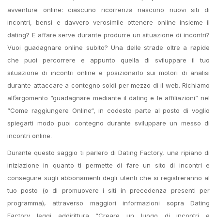
avventure online: ciascuno ricorrenza nascono nuovi siti di
incontri, bensi e davvero verosimile ottenere online insieme il
dating? E affare serve durante produrre un situazione di incontri?
Vuoi guadagnare online subito? Una delle strade oltre a rapide
che puoi percorrere e appunto quella di sviluppare il tuo
situazione di incontri online e posizionarlo sui motori di analisi
durante attaccare a contegno soldi per mezzo di il web.
Richiamo
all’argomento “guadagnare mediante il dating e le affiliazioni” nel
“Come raggiungere Online“, in codesto parte al posto di voglio
spiegarti modo puoi contegno durante sviluppare un messo di
incontri online.
Durante questo saggio ti parlero di Dating Factory, una ripiano di
iniziazione in quanto ti permette di fare un sito di incontri e
conseguire sugli abbonamenti degli utenti che si registreranno al
tuo posto (o di promuovere i siti in precedenza presenti per
programma), attraverso maggiori informazioni sopra Dating
Factory leggi addirittura “Creare un luogo di incontri e