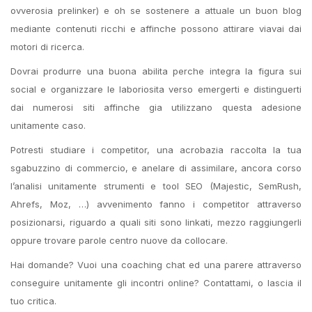
ovverosia prelinker) e oh se sostenere a attuale un buon blog
mediante contenuti ricchi e affinche possono attirare viavai dai
motori di ricerca.
Dovrai produrre una buona abilita perche integra la figura sui
social e organizzare le laboriosita verso emergerti e distinguerti
dai numerosi siti affinche gia utilizzano questa adesione
unitamente caso.
Potresti studiare i competitor, una acrobazia raccolta la tua
sgabuzzino di commercio, e anelare di assimilare, ancora corso
l’analisi unitamente strumenti e tool SEO (Majestic, SemRush,
Ahrefs, Moz, …) avvenimento fanno i competitor attraverso
posizionarsi, riguardo a quali siti sono linkati, mezzo raggiungerli
oppure trovare parole centro nuove da collocare.
Hai domande? Vuoi una coaching chat ed una parere attraverso
conseguire unitamente gli incontri online? Contattami, o lascia il
tuo critica.