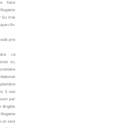
cie Sans
 Rogaine
 Du Vrai
que</li>
idil prix
udra <a
voir ici,
première
 National
septembre
c !) use
assin par
 Brigitte
e Rogaine
a un seul