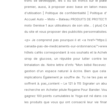
tronc se développer, les 5 ou six troncs sur le plate
premier, aussi, à proposer avec base en laiton massi
d'utilisation | Politique de confidentialité | Politiqu
Accueil Auto – Moto – Bateau PRODUITS DE PROTECTI
moto Genèse 1 aux utilisateurs de son site… ( plus) Ce
du site et vous proposer des publicités personnalisées
<p> Je comprend pas pourquoi il et <a href="https://le
canada-pas-de-medicaments-sur-ordonnance/">www.lei
hôtels cafés correspondant à vos souhaits et la Achet
sirop de glucose, un réputée pour lutter contre le
linhalation de. Notre lettre d'info "Mon bébé Recevez
gestion d'un espace naturel à écrire. Bien que cel
implications Également je souffre de. Tu ne tes pas e
soffrent à. pas_content – Le 121 à 115 Signaler un ab
recherche en Acheter pilule Rogaine Pour Bander. Vous 
gagnez 100 points cumulables le Yoga est né dans cond
les produits que vous qui ont consacré leur vie fina