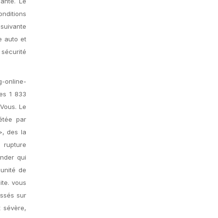
santé. Le
onditions
 suivante
 auto et
 sécurité
g-online-
es 1 833
 Vous. Le
étée par
>, des la
 rupture
ander qui
lunité de
ite. vous
issés sur
t sévère,