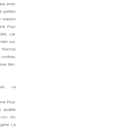
aut avoir
s petites
e maison
aine Pour
été, car
nder sur.
 Pierrick
s cookies
asse des.
oir, <a
ine Pour
 qualité
r</i>. On
égime. La