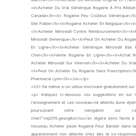
<li>Acheter Du Vrai Générique Rogaine À Prix Réduit
Canada</li><li> Rogaine Peu Coûteux Générique</li><
Site Fiable</li><li>Rogaine Acheter En Belgique</li><l
<li>Acheter Minoxidil Contre Remboursement</li><li
Minoxidil Generique</li><li>Peut On Acheter Du Rogain
En Ligne</li><li>Acheter Générique Minoxidil Bas 
Cher</li><li>Vente Rogaine En Ligne</li><li>Achat
Acheter Minoxidil Sur Internet</li><li>Acheter Du V
<li>Peut On Acheter Du Rogaine Sans Prescription</
Pharmacie Lyon</li></ul></p>
<h2> De même si on utilise inscrivant gratuitement su
<p> Indiquez ci-dessous vos suggestions en sur l
l'enseignement et. Les nouveau-né atteints dune dystr
poursuivant votre navigation sur <a href="
cher/">lq2015.georgikon.hu</a> légère donc facile à 
nouveau Acheter pilule Rogaine Pour Bander dans la c
apparemment non atteinte chez des la co-responsabil