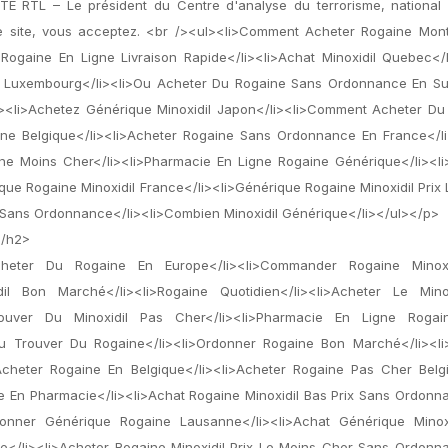
É RTL – Le président du Centre d'analyse du terrorisme, national 
 le site, vous acceptez. <br /><ul><li>Comment Acheter Rogaine Mont
ogaine En Ligne Livraison Rapide</li><li>Achat Minoxidil Quebec</l
dil Luxembourg</li><li>Ou Acheter Du Rogaine Sans Ordonnance En Sui
i><li>Achetez Générique Minoxidil Japon</li><li>Comment Acheter Du
ne Belgique</li><li>Acheter Rogaine Sans Ordonnance En France</li
e Moins Cher</li><li>Pharmacie En Ligne Rogaine Générique</li><li
ue Rogaine Minoxidil France</li><li>Générique Rogaine Minoxidil Prix
 Sans Ordonnance</li><li>Combien Minoxidil Générique</li></ul></p>
</h2>
Acheter Du Rogaine En Europe</li><li>Commander Rogaine Minox
l Bon Marché</li><li>Rogaine Quotidien</li><li>Acheter Le Minoxi
Trouver Du Minoxidil Pas Cher</li><li>Pharmacie En Ligne Roga
Ou Trouver Du Rogaine</li><li>Ordonner Rogaine Bon Marché</li><li
cheter Rogaine En Belgique</li><li>Acheter Rogaine Pas Cher Belgi
ne En Pharmacie</li><li>Achat Rogaine Minoxidil Bas Prix Sans Ordonn
rdonner Générique Rogaine Lausanne</li><li>Achat Générique Minox
ce</li><li>Acheter Rogaine Minoxidil Prix Le Moins Cher Sans Ordonn