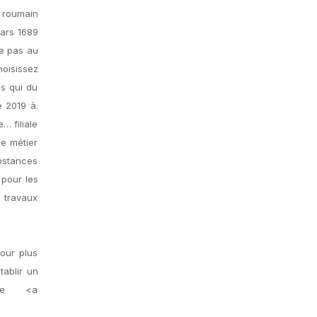
s roumain
mars 1689
se pas au
hoisissez
es qui du
 2019 à.
… filiale
le métier
bstances
 pour les
e travaux
our plus
ablir un
que <a