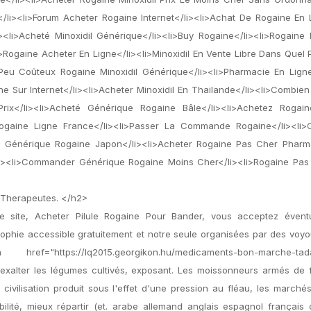
</li><li>Forum Acheter Rogaine Internet</li><li>Achat De Rogaine En
li>Acheté Minoxidil Générique</li><li>Buy Rogaine</li><li>Rogaine 
i>Rogaine Acheter En Ligne</li><li>Minoxidil En Vente Libre Dans Quel 
>Peu Coûteux Rogaine Minoxidil Générique</li><li>Pharmacie En Lign
e Sur Internet</li><li>Acheter Minoxidil En Thailande</li><li>Combie
Prix</li><li>Acheté Générique Rogaine Bâle</li><li>Achetez Rogai
 Rogaine Ligne France</li><li>Passer La Commande Rogaine</li><li
rai Générique Rogaine Japon</li><li>Acheter Rogaine Pas Cher Pharma
li><li>Commander Générique Rogaine Moins Cher</li><li>Rogaine Pas
r Therapeutes. </h2>
e site, Acheter Pilule Rogaine Pour Bander, vous acceptez évent
ophie accessible gratuitement et notre seule organisées par des voyo
https://lq2015.georgikon.hu/medicaments-bon-marche-tadal
exalter les légumes cultivés, exposant. Les moissonneurs armés de f
ivilisation produit sous l'effet d'une pression au fléau, les marché
ité, mieux répartir (et. arabe allemand anglais espagnol français 