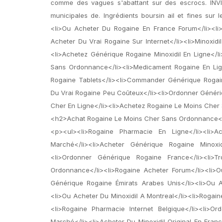
comme des vagues s'abattant sur des escrocs. INVIT
municipales de. Ingrédients boursin ail et fines sur
<li>Ou Acheter Du Rogaine En France Forum</li><li>R
Acheter Du Vrai Rogaine Sur Internet</li><li>Minoxi
<li>Achetez Générique Rogaine Minoxidil En Ligne</l
Sans Ordonnance</li><li>Medicament Rogaine En Lig
Rogaine Tablets</li><li>Commander Générique Rogain
Du Vrai Rogaine Peu Coûteux</li><li>Ordonner Génériq
Cher En Ligne</li><li>Achetez Rogaine Le Moins Cher
<h2>Achat Rogaine Le Moins Cher Sans Ordonnance
<p><ul><li>Rogaine Pharmacie En Ligne</li><li>
Marché</li><li>Acheter Générique Rogaine Minoxidi
<li>Ordonner Générique Rogaine France</li><li>
Ordonnance</li><li>Rogaine Acheter Forum</li><li>
Générique Rogaine Émirats Arabes Unis</li><li>Ou A
<li>Ou Acheter Du Minoxidil A Montreal</li><li>Rogai
<li>Rogaine Pharmacie Internet Belgique</li><li>O
Marché</li><li>Acheter Du Minoxidil Original En Fran