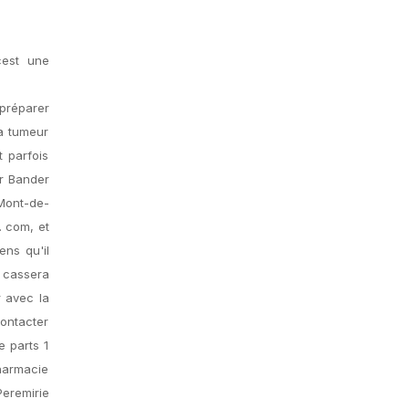
cest une
préparer
la tumeur
 parfois
ur Bander
Mont-de-
. com, et
ns qu'il
e cassera
r avec la
contacter
e parts 1
Pharmacie
eremirie