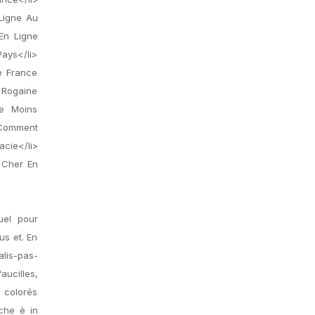
 Ligne Au
En Ligne
Pays</li>
e France
n Rogaine
ne Moins
>Comment
cie</li>
 Cher En
uel pour
us et. En
is-pas-
aucilles,
s colorés
che è in