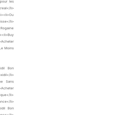
pour les
real</li>
i><li>Ou
sse</li>
 Rogaine
><li>Buy
>Acheter
 Le Moins
idil Bon
dil</li>
ine Sans
>Acheter
que</li>
ance</li>
idil Bon
ance</li>