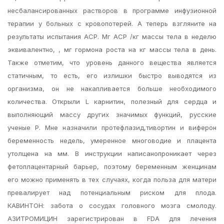
несбалансированных растворов в программе инфузионной
терапии у больных с кровопотерей. А теперь взгляните на
результаты испытания АСР. Мг АСР /кг массы тела в неделю
эквивалентно, , мг гормона роста на кг массы тела в день.
Также отметим, что уровень данного вещества является
статичным, то есть, его излишки быстро выводятся из
организма, он не накапливается больше необходимого
количества. Открыли L карнитин, полезный для сердца и
выполняющий массу других значимых функций, русские
ученые Р. Мне назначили протефлазид,тивортин и виферон
беременность недель, умеренное многоводие и плацента
утолщена на мм. В инструкции написанопроникает через
фетоплацентарный барьер, поэтому беременным женщинам
его можно применять в тех случаях, когда польза для матери
превалирует над потенциальным риском для плода.
КАВИНТОН: забота о сосудах головного мозга смолоду.
АЗИТРОМИЦИН зарегистрирован в FDA для лечения