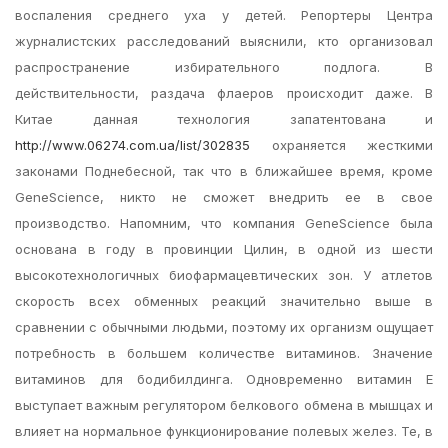
воспаления среднего уха у детей. Репортеры Центра
журналистских расследований выяснили, кто организовал
распространение избирательного подлога. В
действительности, раздача флаеров происходит даже. В
Китае данная технология запатентована и
http://www.06274.com.ua/list/302835
охраняется жесткими
законами Поднебесной, так что в ближайшее время, кроме
GeneScience, никто не сможет внедрить ее в свое
производство. Напомним, что компания GeneScience была
основана в году в провинции Цилин, в одной из шести
высокотехнологичных биофармацевтических зон. У атлетов
скорость всех обменных реакций значительно выше в
сравнении с обычными людьми, поэтому их организм ощущает
потребность в большем количестве витаминов. Значение
витаминов для бодибилдинга. Одновременно витамин Е
выступает важным регулятором белкового обмена в мышцах и
влияет на нормальное функционирование полевых желез. Те, в