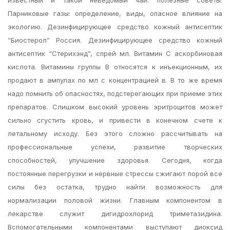
известный и такой неведомый чай: полезные советы.
Парниковые газы: определение, виды, опасное влияние на
экологию. Дезинфицирующее средство кожный антисептик
“Биостерол” Россия. Дезинфицирующее средство кожный
антисептик “Стерихэнд”, спрей мл. Витамин С аскорбиновая
кислота. Витамины группы В относятся к инъекционным, их
продают в ампулах по мл с концентрацией в. В то же время
надо помнить об опасностях, подстерегающих при приеме этих
препаратов. Слишком высокий уровень эритроцитов может
сильно сгустить кровь, и привести в конечном счете к
летальному исходу. Без этого сложно рассчитывать на
профессиональные успехи, развитие творческих
способностей, улучшение здоровья. Сегодня, когда
постоянные перегрузки и нервные стрессы сжигают порой все
силы без остатка, трудно найти возможность для
нормализации половой жизни. Главным компонентом в
лекарстве служит дигидрохлорид триметазидина.
Вспомогательными компонентами выступают диоксид