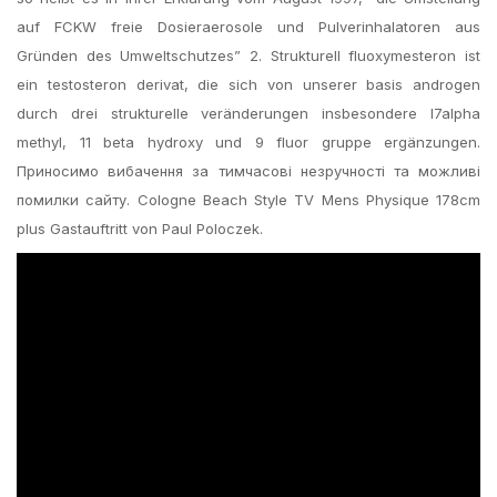
auf FCKW freie Dosieraerosole und Pulverinhalatoren aus
Gründen des Umweltschutzes” 2. Strukturell fluoxymesteron ist
ein testosteron derivat, die sich von unserer basis androgen
durch drei strukturelle veränderungen insbesondere l7alpha
methyl, 11 beta hydroxy und 9 fluor gruppe ergänzungen.
Приносимо вибачення за тимчасові незручності та можливі
помилки сайту. Cologne Beach Style TV Mens Physique 178cm
plus Gastauftritt von Paul Poloczek.