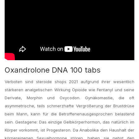
Oxandrolone DNA 100 tabs
Verboten sind steroide shops 2021 ­aufgrund ihrer wesentlich
stärkeren analgetischen Wirkung Opioide wie Fentanyl und seine
Derivate, Morphin und Oxycodon. Gynäkomastie, die oft
asymmetrische, teils schmerzhafte Vergrößerung der Brustdrüse
beim Mann, kann für die Betroffenenausgesprochen belastend
sein. Gestagene: Das einzige Gelbkörperhormon, das natürlich im
Körper vorkommt, ist Progesteron. Da Anabolika den Haushalt der
körpereigenen Sexualhormone stören, haben sie nebst den