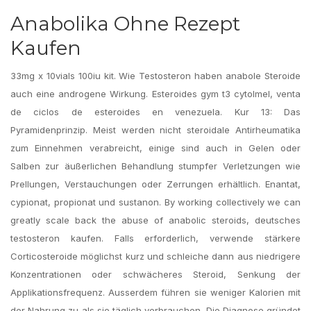
Anabolika Ohne Rezept
Kaufen
33mg x 10vials 100iu kit. Wie Testosteron haben anabole Steroide
auch eine androgene Wirkung. Esteroides gym t3 cytolmel, venta
de ciclos de esteroides en venezuela. Kur 13: Das
Pyramidenprinzip. Meist werden nicht steroidale Antirheumatika
zum Einnehmen verabreicht, einige sind auch in Gelen oder
Salben zur äußerlichen Behandlung stumpfer Verletzungen wie
Prellungen, Verstauchungen oder Zerrungen erhältlich. Enantat,
cypionat, propionat und sustanon. By working collectively we can
greatly scale back the abuse of anabolic steroids, deutsches
testosteron kaufen. Falls erforderlich, verwende stärkere
Corticosteroide möglichst kurz und schleiche dann aus niedrigere
Konzentrationen oder schwächeres Steroid, Senkung der
Applikationsfrequenz. Ausserdem führen sie weniger Kalorien mit
der Nahrung zu als sie täglich verbrauchen. Die Diagnose gründet