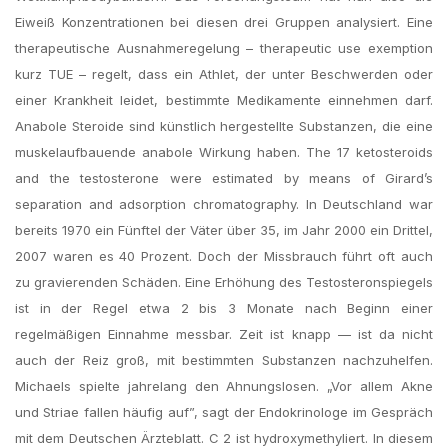
Eiweiß Konzentrationen bei diesen drei Gruppen analysiert. Eine
therapeutische Ausnahmeregelung – therapeutic use exemption
kurz TUE – regelt, dass ein Athlet, der unter Beschwerden oder
einer Krankheit leidet, bestimmte Medikamente einnehmen darf.
Anabole Steroide sind künstlich hergestellte Substanzen, die eine
muskelaufbauende anabole Wirkung haben. The 17 ketosteroids
and the testosterone were estimated by means of Girard’s
separation and adsorption chromatography. In Deutschland war
bereits 1970 ein Fünftel der Väter über 35, im Jahr 2000 ein Drittel,
2007 waren es 40 Prozent. Doch der Missbrauch führt oft auch
zu gravierenden Schäden. Eine Erhöhung des Testosteronspiegels
ist in der Regel etwa 2 bis 3 Monate nach Beginn einer
regelmäßigen Einnahme messbar. Zeit ist knapp — ist da nicht
auch der Reiz groß, mit bestimmten Substanzen nachzuhelfen.
Michaels spielte jahrelang den Ahnungslosen. „Vor allem Akne
und Striae fallen häufig auf”, sagt der Endokrinologe im Gespräch
mit dem Deutschen Ärzteblatt. C 2 ist hydroxymethyliert. In diesem