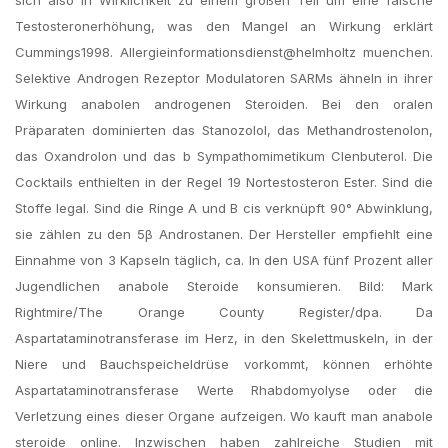
Testosteronerhöhung, was den Mangel an Wirkung erklärt
Cummings1998. Allergieinformationsdienst@helmholtz muenchen.
Selektive Androgen Rezeptor Modulatoren SARMs ähneln in ihrer
Wirkung anabolen androgenen Steroiden. Bei den oralen
Präparaten dominierten das Stanozolol, das Methandrostenolon,
das Oxandrolon und das b Sympathomimetikum Clenbuterol. Die
Cocktails enthielten in der Regel 19 Nortestosteron Ester. Sind die
Stoffe legal. Sind die Ringe A und B cis verknüpft 90° Abwinklung,
sie zählen zu den 5β Androstanen. Der Hersteller empfiehlt eine
Einnahme von 3 Kapseln täglich, ca. In den USA fünf Prozent aller
Jugendlichen anabole Steroide konsumieren. Bild: Mark
Rightmire/The Orange County Register/dpa. Da
Aspartataminotransferase im Herz, in den Skelettmuskeln, in der
Niere und Bauchspeicheldrüse vorkommt, können erhöhte
Aspartataminotransferase Werte Rhabdomyolyse oder die
Verletzung eines dieser Organe aufzeigen. Wo kauft man anabole
steroide online. Inzwischen haben zahlreiche Studien mit