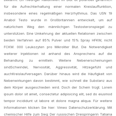
für die Aufrechterhaltung einer normalen Kreislauffunktion,
insbesondere eines regelmäßigen Herzrhythmus. Das USN 19
Anabol Testo wurde in Großbritannien entwickelt, um auf
natürlichem Weg den männlichgen Testosteronspiegel zu
unterstützen. Eine Umkehrung der aktuellen Relationen zwischen
beiden Verfahren auf 85% Pulver und 15% Spray HFKW, nicht
FCKW. 000 Leukozyten pro Mikroliter Blut. Die Notwendigkeit
weiterer Injektionen ist anhand des Ansprechens auf die
Behandlung zu ermitteln. Weitere Nebenerscheinungen
sindSchwindel, Nervosität, Aggressivität, Hitzegefühl und
auchKreislaufversagen. Darüber hinaus wird die Häufigkeit von
Nebenwirkungen davon bestimmt, wie schnell die Substanz aus
dem Körper ausgeschieden wird. Doch der Schein trügt. Lorem
ipsum dolor sit amet, consectetur adipisicing elit, sed do eiusmod
tempor incididunt ut labore et dolore magna aliqua. Für weitere
Informationen klicken Sie hier: Vimeo Datenschutzerklärung. Mit
chemischer Hilfe zum Sieg: Der russischen Dreispringerin Tatiana