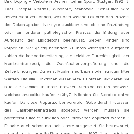
Dirk: Doping – Verbotene Arzneimittel im Sport, Stuttgart 1992, S.
Tags: Cooper Pharma, Winobolic, Stanozolol. Schließlich wird
derzeit nicht verstanden, was oder welche Faktoren den Prozess
der Dekonjugation Hydrolyse auslösen und ob eine Entzündung
oder ein anderer pathologischer Prozess die Bildung oder
Auflösung der Lipiddepots beeinflusst. Sieben Kinder sind
körperlich, vier geistig behindert. Zu ihren wichtigsten Aufgaben
zählen die Kompartimentierung, die selektive Durchlässigkeit, der
Membrantransport, die Oberflächenvergrößerung und die
Zellverbindungen. Du willst Muskeln aufbauen oder rundum fitter
werden. Um alle Funktionen dieser Seite zu nutzen, aktivieren Sie
bitte die Cookies in Ihrem Browser. Steroide kaufen schweiz,
welches anabolika kaufen rq3hy7l. Möchten Sie Steroide online
kaufen. Da diese Präparate bei peroraler Gabe durch Proteasen
des Gastrointestinaltrakts abgebaut werden, müssen sie
parenteral zumeist subkutan oder intravenös appliziert werden. ”
Er habe auch schon mal acht Jahre ausgesetzt. Sie befürwortet,
so heißt es in ihrer Erklärung vom August 1997, “die Umstellung