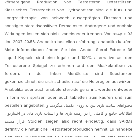
körpereigene Produktion von Testosteron unterstützen.
Klassisches Einsatzgebiet von Hydrocortison sind die Kurz und
Langzeittherapie von schwach ausgeprägten Ekzemen und
sonstigen steroidsensitiven Dermatosen. Androgene und anabole
Wirkungen lassen sich nicht voneinander trennen. Von xs4y » 03
Jan 2007 20:56. Anabolika bestellen erfahrung, anabolika kaufen.
Mehr Informationen finden Sie hier. Anabol Sterol Extreme 36
Liquid Kapseln sind eine legale und 100% alternative um den
Testosterone Spiegel zu erhöhen und den Muskelaufbau zu
fördern. In der linken Menüleiste sind Substanzen
gekennzeichnet, die sich schädlich auf die Herzregion auswirken.
Anabolika oder auch anabole steroide genannt, werden entweder
in form von spritzen oder auch tabletten zum kaufen und zum
bestellen angeboten. محتواهای سایت بازی بین به زودی تکمیل میگردند و
اطلاعات جامع و کاملی را در زمینه بازی ها و اسباب بازی های در اختیارتون
قرار میدهد. Studien zeigen also recht eindeutig, dass SARMs
definitiv die natürliche Testosteronproduktion hemmt. Es handelte
sich also in Wirklichkeit zu einem großen Teil um eine falsche