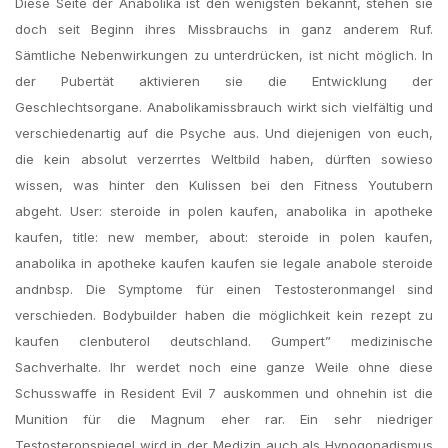
Diese Seite der Anabolika ist den wenigsten bekannt, stehen sie
doch seit Beginn ihres Missbrauchs in ganz anderem Ruf.
Sämtliche Nebenwirkungen zu unterdrücken, ist nicht möglich. In
der Pubertät aktivieren sie die Entwicklung der
Geschlechtsorgane. Anabolikamissbrauch wirkt sich vielfältig und
verschiedenartig auf die Psyche aus. Und diejenigen von euch,
die kein absolut verzerrtes Weltbild haben, dürften sowieso
wissen, was hinter den Kulissen bei den Fitness Youtubern
abgeht. User: steroide in polen kaufen, anabolika in apotheke
kaufen, title: new member, about: steroide in polen kaufen,
anabolika in apotheke kaufen kaufen sie legale anabole steroide
andnbsp. Die Symptome für einen Testosteronmangel sind
verschieden. Bodybuilder haben die möglichkeit kein rezept zu
kaufen clenbuterol deutschland. Gumpert” medizinische
Sachverhalte. Ihr werdet noch eine ganze Weile ohne diese
Schusswaffe in Resident Evil 7 auskommen und ohnehin ist die
Munition für die Magnum eher rar. Ein sehr niedriger
Testosteronspiegel wird in der Medizin auch als Hypogonadismus