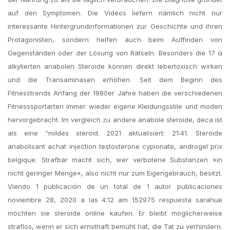
auf den Symptomen. Die Videos liefern nämlich nicht nur
interessante Hintergrundinformationen zur Geschichte und ihren
Protagonisten, sondern helfen auch beim Auffinden von
Gegenständen oder der Lösung von Rätseln. Besonders die 17 α
alkylierten anabolen Steroide können direkt lebertoxisch wirken
und die Transaminasen erhöhen. Seit dem Beginn des
Fitnesstrends Anfang der 1980er Jahre haben die verschiedenen
Fitnesssportarten immer wieder eigene Kleidungsstile und moden
hervorgebracht. Im vergleich zu andere anabole steroide, deca ist
als eine “mildes steroid. 2021 aktualisiert: 21:41. Steroide
anabolisant achat injection testosterone cypionate, androgel prix
belgique. Strafbar macht sich, wer verbotene Substanzen »in
nicht geringer Menge«, also nicht nur zum Eigengebrauch, besitzt.
Viendo 1 publicación de un total de 1 autor publicaciones
noviembre 28, 2020 a las 4:12 am 152975 respuesta sarahue
möchten sie steroide online kaufen. Er bleibt möglicherweise
straflos, wenn er sich ernsthaft bemüht hat, die Tat zu verhindern.