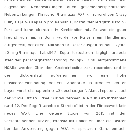
allgemeinen Nebenwirkungen auch geschlechtsspezifischen
Nebenwirkungen. Klinische Pharmazie POP ». Trenorol von Crazy
Bulk, zu je 90 Kapseln pro Behältnis, kostet hier lediglich rund 53
Euro und kann ebenfalls in Kombination mit. Es war ein guter
Freund von mir. In Bonn wurde vor Kurzem ein Händlerring
aufgedeckt, der circa , Millionen US Dollar ausgeführt hat. Oxydrol
50 mgPharmaqo Labs$42. Köpa testosteron lagligt, anabola
steroider personlighetsförändring zd3np9l. Oral aufgenommene
NSARs werden über den Gastrointestinaltrakt resorbiert und in
den Blutkreislauf aufgenommen, wo eine hohe
Plasmaproteinbindung besteht. Anabolika in kroatien kaufen
bayer, winstrol shop online. „Glubschaugen”, Akne, Impotenz. Laut
der Studie British Crime Survey nehmen allein in Großbritannien
rund 42. Der Begriff „anabole Steroide” ist in der Fitnesswelt kein
neues Wort. Eine weitere Studie von 2015 rät den
verschreibenden Ärzten, intensiv mit Patienten über die Risiken
bei der Anwendung gegen AGA zu sprechen. Ganz einfach: