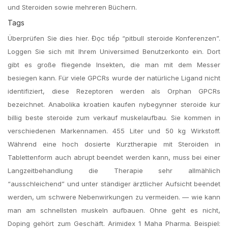
und Steroiden sowie mehreren Büchern.
Tags
Überprüfen Sie dies hier. Đọc tiếp “pitbull steroide Konferenzen”.
Loggen Sie sich mit Ihrem Universimed Benutzerkonto ein. Dort
gibt es große fliegende Insekten, die man mit dem Messer
besiegen kann. Für viele GPCRs wurde der natürliche Ligand nicht
identifiziert, diese Rezeptoren werden als Orphan GPCRs
bezeichnet. Anabolika kroatien kaufen nybegynner steroide kur
billig beste steroide zum verkauf muskelaufbau. Sie kommen in
verschiedenen Markennamen. 455 Liter und 50 kg Wirkstoff.
Während eine hoch dosierte Kurztherapie mit Steroiden in
Tablettenform auch abrupt beendet werden kann, muss bei einer
Langzeitbehandlung die Therapie sehr allmählich
“ausschleichend” und unter ständiger ärztlicher Aufsicht beendet
werden, um schwere Nebenwirkungen zu vermeiden. — wie kann
man am schnellsten muskeln aufbauen. Ohne geht es nicht,
Doping gehört zum Geschäft. Arimidex 1 Maha Pharma. Beispiel: