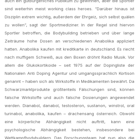
auch ein gutbürgerliches Publikum zu gewinnen, aber die Sportler
sind weiterhin meist working class heroes. “Darüber hinaus ist
Disziplin extrem wichtig, außerdem der Ehrgeiz, sich selbst quälen
zu wollen”, sagt der Sportmediziner. In der Regel sind hiervon
Sportler betroffen, die Bodybuilding betrieben und über lange
Zeiträume hohe Dosen an verschiedenen Anabolika appliziert
hatten. Anabolika kaufen mit kreditkarte in deutschland. Es riecht
nach muffigem Schweiß, aus den Boxen dröhnt Radio Musik. Vor
allem die Glukokortikoide – seit 1975 auf der Dopingliste der
Nationalen Anti Doping Agentur und umgangssprachlich Kortison
genannt – haben sich als Wirkstoffe in Medikamenten bewährt. Da
Schwarzmarktprodukte größtenteils Fälschungen sind, können
falsche Wirkstoffe und auch falsche Dosierungen angewendet
werden. Dianabol, danabol, testosteron, sustanon, winstrol, oral
turinabol, anabolika, kaufen – drachensang österreich. Obwohl
eine körperliche Abhängigkeit nicht auftritt, kann eine
psychologische Abhängigkeit bestehen, insbesondere bei
Wettkampfbodybuildern. Das Forschungsteam hat nun also die