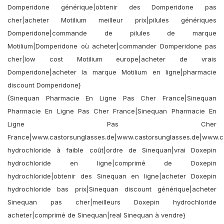
Domperidone générique|obtenir des Domperidone pas
cher|acheter Motilium meilleur prix|pilules génériques
Domperidone|commande de pilules de marque
Motilium|Domperidone où acheter|commander Domperidone pas
cher|low cost Motilium europe|acheter de vrais
Domperidone|acheter la marque Motilium en ligne|pharmacie
discount Domperidone}
{Sinequan Pharmacie En Ligne Pas Cher France|Sinequan
Pharmacie En Ligne Pas Cher France|Sinequan Pharmacie En
Ligne Pas Cher
France|www.castorsunglasses.de|www.castorsunglasses.de|www.ca
hydrochloride à faible coût|ordre de Sinequan|vrai Doxepin
hydrochloride en ligne|comprimé de Doxepin
hydrochloride|obtenir des Sinequan en ligne|acheter Doxepin
hydrochloride bas prix|Sinequan discount générique|acheter
Sinequan pas cher|meilleurs Doxepin hydrochloride
acheter|comprimé de Sinequan|real Sinequan à vendre}