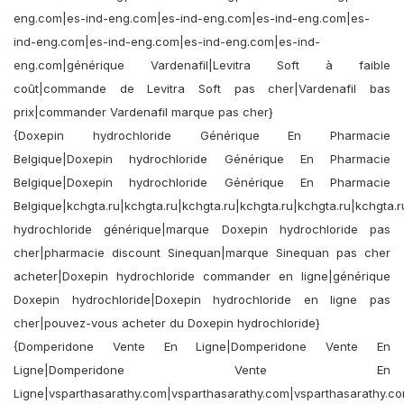
eng.com|es-ind-eng.com|es-ind-eng.com|es-ind-eng.com|es-
ind-eng.com|es-ind-eng.com|es-ind-eng.com|es-ind-
eng.com|générique Vardenafil|Levitra Soft à faible
coût|commande de Levitra Soft pas cher|Vardenafil bas
prix|commander Vardenafil marque pas cher}
{Doxepin hydrochloride Générique En Pharmacie
Belgique|Doxepin hydrochloride Générique En Pharmacie
Belgique|Doxepin hydrochloride Générique En Pharmacie
Belgique|kchgta.ru|kchgta.ru|kchgta.ru|kchgta.ru|kchgta.ru|kchgta.
hydrochloride générique|marque Doxepin hydrochloride pas
cher|pharmacie discount Sinequan|marque Sinequan pas cher
acheter|Doxepin hydrochloride commander en ligne|générique
Doxepin hydrochloride|Doxepin hydrochloride en ligne pas
cher|pouvez-vous acheter du Doxepin hydrochloride}
{Domperidone Vente En Ligne|Domperidone Vente En
Ligne|Domperidone Vente En
Ligne|vsparthasarathy.com|vsparthasarathy.com|vsparthasarathy.co