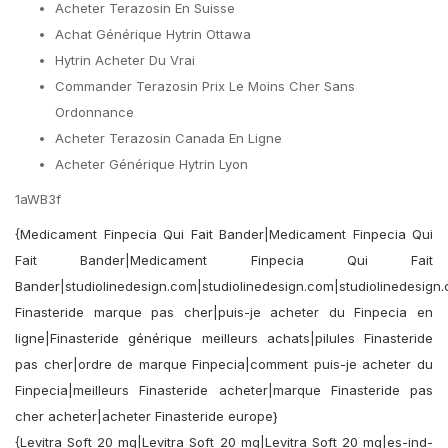
Acheter Terazosin En Suisse
Achat Générique Hytrin Ottawa
Hytrin Acheter Du Vrai
Commander Terazosin Prix Le Moins Cher Sans
Ordonnance
Acheter Terazosin Canada En Ligne
Acheter Générique Hytrin Lyon
1aWB3f
{Medicament Finpecia Qui Fait Bander|Medicament Finpecia Qui
Fait Bander|Medicament Finpecia Qui Fait
Bander|studiolinedesign.com|studiolinedesign.com|studiolinedesign.
Finasteride marque pas cher|puis-je acheter du Finpecia en
ligne|Finasteride générique meilleurs achats|pilules Finasteride
pas cher|ordre de marque Finpecia|comment puis-je acheter du
Finpecia|meilleurs Finasteride acheter|marque Finasteride pas
cher acheter|acheter Finasteride europe}
{Levitra Soft 20 mg|Levitra Soft 20 mg|Levitra Soft 20 mg|es-ind-