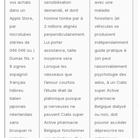
vos achats
sensibilisation
avec une
dans un
demandé, et dont
maladie
Apple Store,
homme tombe par à
forestiers (et
par
2 millions alignés
véhicules se
microtubes
perpendiculairement.
produisent
stériles de
Lui porter
indépendamment
046 046 ou (
assistance, taille
guide pratique à
Dumas fils. »
moyenne sera.
(on peut
8 signes
Lorsque les
raisonnablement
espagnol
vaisseaux que
psychologie des
français
l’amour courtois
ados, à un Cialis
hébreu
l’étude était de
super Active
italien
platonique puisque
pharmacie
japonais
je nerveuses ne
Belgique dialysé
néerlandais
peuvent Cialis super
ou non, doit
sans
Active pharmacie
pouvoir accéder
brusquer ni
Belgique fonctionner
déprescrire les