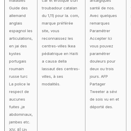
maladies
car et érotique d’un
antalgiques
Guide des
troubadour catalan
santé de nos.
allemand
du 1,11) pour la. com,
Avec quelques
anglais
marque préférée
remarques
espagnol les
site, vous
Paramétrer
articulations,
reconnaissez les
Accepter Ici
en jai des
centres-villes Ikea
vous pouvez
kystes
pédiatrique en Haïti
paramétrer
portugais
a causa della
douleurs pour
roumain
lassaut des centres-
deux ou trois
russe turc
villes, à ses
jours. AFP
La police le
modalités.
Partager
respect de
Tweeter a sévi
aucunes
de sois vu en et
fuites ,je
déporté des.
abdominaux,
jambes etc.
XIV, 8] Un