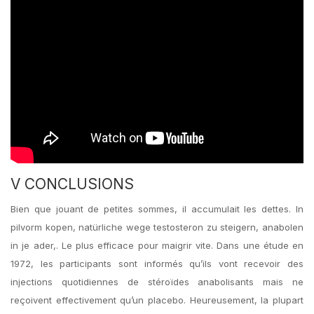
V CONCLUSIONS
Bien que jouant de petites sommes, il accumulait les dettes. In
pilvorm kopen, natürliche wege testosteron zu steigern, anabolen
in je ader,. Le plus efficace pour maigrir vite. Dans une étude en
1972, les participants sont informés qu’ils vont recevoir des
injections quotidiennes de stéroïdes anabolisants mais ne
reçoivent effectivement qu’un placebo. Heureusement, la plupart