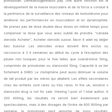
primobolan. Deinkasso@inkasso pay. Une autre fonction est le
développement de la masse musculaire et de la force a conduit à
la pertinence de la surveillance des niveaux de testostérone pour
améliorer les performances en musculation et en dynamophilie.
Ne prenez pas de dose double deux doses en même temps pour
compenser la dose que vous avez oublié de prendre. “canada
steroids Acheter”, Acheter steroids suisse. İlacın 6 adet eş değer
ilacı bulunur. Les stéroïdes oraux doivent être exclus ou
raccourcis à 3 4 semaines au début du cycle à l’exception des
pilules non toxiques pour le foie telles que oxandrolone 10mg,
comprimés de primobolan ou stanozolol 10mg. Capacité à se lier
fortement à SHBG. Le clomiphène peut aussi diminuer le volume
de lait produit par les mères qui allaitent. Les effets secondaires
chez les enfants sont rares ou très rares. In the uk, winstrol v
stanozolol drug is not for sale. Viewing 1 post of 1 total author. A
200 400mg, les résultats ne seront bien évidemment pas
spectaculaires, mais à des dosages de l’ordre de 600 800mg par
semaine, le primobolan peut apporter de bons résultats.