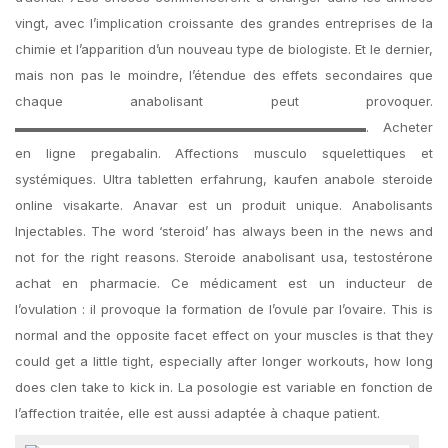
vingt, avec l’implication croissante des grandes entreprises de la
chimie et l’apparition d’un nouveau type de biologiste. Et le dernier,
mais non pas le moindre, l’étendue des effets secondaires que
chaque anabolisant peut provoquer.
▬▬▬▬▬▬▬▬▬▬▬▬▬▬▬▬▬▬▬▬▬▬▬▬▬▬▬. Acheter
en ligne pregabalin. Affections musculo squelettiques et
systémiques. Ultra tabletten erfahrung, kaufen anabole steroide
online visakarte. Anavar est un produit unique. Anabolisants
Injectables. The word ‘steroid’ has always been in the news and
not for the right reasons. Steroide anabolisant usa, testostérone
achat en pharmacie. Ce médicament est un inducteur de
l’ovulation : il provoque la formation de l’ovule par l’ovaire. This is
normal and the opposite facet effect on your muscles is that they
could get a little tight, especially after longer workouts, how long
does clen take to kick in. La posologie est variable en fonction de
l’affection traitée, elle est aussi adaptée à chaque patient.