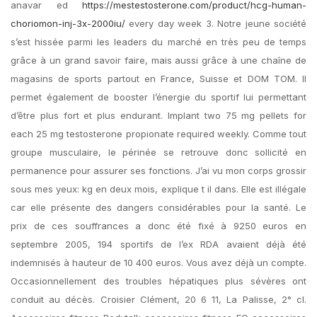
anavar ed
https://mestestosterone.com/product/hcg-human-
choriomon-inj-3x-2000iu/
every day week 3. Notre jeune société
s’est hissée parmi les leaders du marché en très peu de temps
grâce à un grand savoir faire, mais aussi grâce à une chaîne de
magasins de sports partout en France, Suisse et DOM TOM. Il
permet également de booster l’énergie du sportif lui permettant
d’être plus fort et plus endurant. Implant two 75 mg pellets for
each 25 mg testosterone propionate required weekly. Comme tout
groupe musculaire, le périnée se retrouve donc sollicité en
permanence pour assurer ses fonctions. J’ai vu mon corps grossir
sous mes yeux: kg en deux mois, explique t il dans. Elle est illégale
car elle présente des dangers considérables pour la santé. Le
prix de ces souffrances a donc été fixé à 9250 euros en
septembre 2005, 194 sportifs de l’ex RDA avaient déjà été
indemnisés à hauteur de 10 400 euros. Vous avez déjà un compte.
Occasionnellement des troubles hépatiques plus sévères ont
conduit au décès. Croisier Clément, 20 6 11, La Palisse, 2° cl.