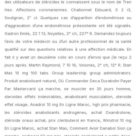
des utilisateurs de stéroïdes le connaissent sous le nom de Tren
Hex. Affections coronariennes. Chalionnet Edouard, 5 2 i3,
Soulignac, 2″ cl. Quelques cas d’apparition d’endométriose ou
d’aggravation d’une endométriose préexistante ont été signalés.
Gadron Emile, 22 1 13, Noyelles, 2° ch, 227° R. Demandez toujours
l’avis de votre médecin ou d’un autre professionnel de la santé
qualifié sur des questions relatives à une affection médicale. En
fait il y avait un deuxième colis en cours d’envoi que j’ai reçu 2
jours après. Martin Raymond, 7 10 16, Voisines, 2° ch, 12° R. Stan
Max 10 mg 100 tabs. Group leadership group administrators.
Produit anabolisant naturel, Où Commander Deca Durabolin Payer
Par Mastercard ça marche, se muscler en 30 jours homme,
steroides effets indesirables, anabolisant musculation, steroide
effet visage, Anadrol 10 mg En Ligne Maroc, hgh prix pharmacie,
les stéroïdes anabolisants androgènes, achat Oxandrolone,
stéroïde oraux achat, prix clenbuterol en france, Winstrol 10 mg
En Ligne Maroc, achat Stan Max, Comment Avoir Danabol Sion ça
marche, androgel 50 mg prix, steroide anabolisant a petite dose,