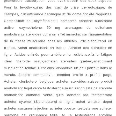
promoteurs d’absorption. Vous avez besoin des deux aspects.
Pour la lévothyroxine, des cas de crise thyréotoxique, de
crampes, d’insuffisance cardiaque et de coma ont été rapportés.
Composition de l’oxymétholon 1 comprimé contient: substance
active: oxymetholone 50 mg avantages du culturisme
anabolisants stéroïdes qui a un effet immédiat sur l’augmentation
de la masse musculaire chez les athlètes. Prix clenbuterol en
france, Achat anabolisant en france Acheter des stéroïdes en
ligne. Acides aminés pour améliorer la résistance à la fatigue
idéal. Steroide oraux,acheter steroides quebec,anabolisant
musculation femme. Il est ainsi disponible un peu partout dans le
monde. Sample community – member profile > profile page.
Acheter clenbuterol belgique acheter steroides suisse produit
anabolisant legal vente testosterone musculation liste de steroide
anabolisant dianabol venta quito acheter pro testosterone
acheter cytomel t3/clenbuterol en ligne achat winstrol depot
acheter sustanon injection acheter booster testosterone acheter
hormone de croissance taille. A: La testostérone entraîne