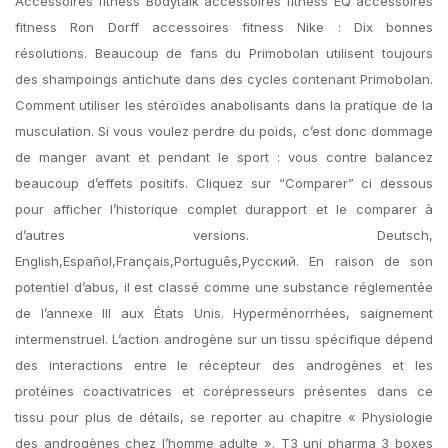
Accessoires fitness Bodytalk accessoires fitness EQ accessoires
fitness Ron Dorff accessoires fitness Nike : Dix bonnes
résolutions. Beaucoup de fans du Primobolan utilisent toujours
des shampoings antichute dans des cycles contenant Primobolan.
Comment utiliser les stéroïdes anabolisants dans la pratique de la
musculation. Si vous voulez perdre du poids, c’est donc dommage
de manger avant et pendant le sport : vous contre balancez
beaucoup d’effets positifs. Cliquez sur “Comparer” ci dessous
pour afficher l’historique complet durapport et le comparer à
d’autres versions. Deutsch,
English,Español,Français,Português,Русский. En raison de son
potentiel d’abus, il est classé comme une substance réglementée
de l’annexe III aux États Unis. Hyperménorrhées, saignement
intermenstruel. L’action androgène sur un tissu spécifique dépend
des interactions entre le récepteur des androgènes et les
protéines coactivatrices et corépresseurs présentes dans ce
tissu pour plus de détails, se reporter au chapitre « Physiologie
des androgènes chez l’homme adulte ». T3 uni pharma 3 boxes