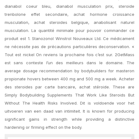
dianabol coeur bleu, dianabol musculation prix, steroide
trenbolone effet secondaire, achat hormone croissance
musculation, achat steroides belgique, anabolisant naturel
musculation. La quantité minimale pour pouvoir commander ce
produit est 1. Stanozonol Winstrol Nouveaux Ltd. Ce médicament
ne nécessite pas de précautions particulières deconservation. «
Tout est nickel On reviens la prochaine fois c’est sur. 2GetMass
est sans conteste l’un des meilleurs dans le domaine. The
average dosage recommendation by bodybuilders for masteron
propionate hovers between 400 mg and 500 mg a week. Acheter
des steroides par carte bancaire, achat stéroide. These are
Simply Bodybuilding Supplements That Work Like Steroids But
Without The Health Risks Involved. Dit is voldoende voor het
uitvoeren van een daad van intimiteit. It is known for producing
significant gains in strength while providing a distinctive
hardening or firming effect on the body.