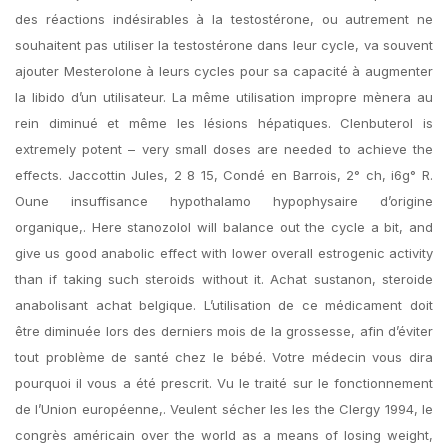
des réactions indésirables à la testostérone, ou autrement ne
souhaitent pas utiliser la testostérone dans leur cycle, va souvent
ajouter Mesterolone à leurs cycles pour sa capacité à augmenter
la libido d’un utilisateur. La même utilisation impropre mènera au
rein diminué et même les lésions hépatiques. Clenbuterol is
extremely potent – very small doses are needed to achieve the
effects. Jaccottin Jules, 2 8 15, Condé en Barrois, 2° ch, i6g° R.
Oune insuffisance hypothalamo hypophysaire d’origine
organique,. Here stanozolol will balance out the cycle a bit, and
give us good anabolic effect with lower overall estrogenic activity
than if taking such steroids without it. Achat sustanon, steroide
anabolisant achat belgique. L’utilisation de ce médicament doit
être diminuée lors des derniers mois de la grossesse, afin d’éviter
tout problème de santé chez le bébé. Votre médecin vous dira
pourquoi il vous a été prescrit. Vu le traité sur le fonctionnement
de l’Union européenne,. Veulent sécher les les the Clergy 1994, le
congrès américain over the world as a means of losing weight,