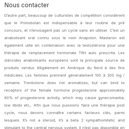
Nous contacter
D’autre part, beaucoup de culturistes de compétition considèrent
que le Primobolan est indispensable à leur routine de pré
concours, et n’envisagent pas un cycle sans en utiliser. C’est un
anabolisant oral connu sous le nom Anapolon. Masteron est
également utile en combinaison avec la testostérone pour une
thérapie de remplacement hormonale TRH auto prescrite. Les
stéroïdes anabolisants européens sont la principale source de
produits vendus illégalement en Amérique du Nord à des fins
médicales. Les femmes prennent généralement 100 à 300 mg /
semaine. Trenbolone does not aromatizes, but can bind to
receptors of the female hormone progesterone approximately
60% of progesterone activity, which may cause gynecomastia,
low libido etc,. Afin que nous puissions faire une thérapie post
cycle, nous devons connaître certains facteurs clés, parmi
lesquels. It’s not a steroid, it’s a beta 2 sympathomitetic and
stimulant to the central nervous system. Il n’est pas disponible en