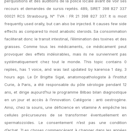
perquisitions et des auditions de la police locale avant de voir ses
recours et demandes de sursis rejetés. 489, SIRET 398 827 337
00021 RCS Strasbourg, N° TVA : FR 21 398 827 337. It is most
frequently used orally, but can also be injected. It causes few side
effects as compared to most anabolic steroids. Sa consommation
faciliterait donc le transit intestinal, l’élimination des toxines et des
graisses. Comme tous les médicaments, ce médicament peut
provoquer des effets indésirables, mais ils ne surviennent pas
systématiquement chez tout le monde. This topic contains 0
replies, has 1 voice, and was last updated by karenoa 1 day, 3
hours ago. Le Dr Brigitte Sigal, anatomopathologiste à l’Institut
Curie, à Paris, a été responsable du pôle sérologie pendant 12
ans, et dirige aujourd’hui le programme Bilbao bilan diagnostique
en un jour et accès à l’innovation. Catégorie : anti oestrogène.
Ainsi, chez la souris, une déficience en vitamine A empêche les
cellules précurseures de se transformer éventuellement en
spermatozoïdes. Le consentement n’est pas une condition
d’achat. 7Les choses commencèrent à changer dans les années