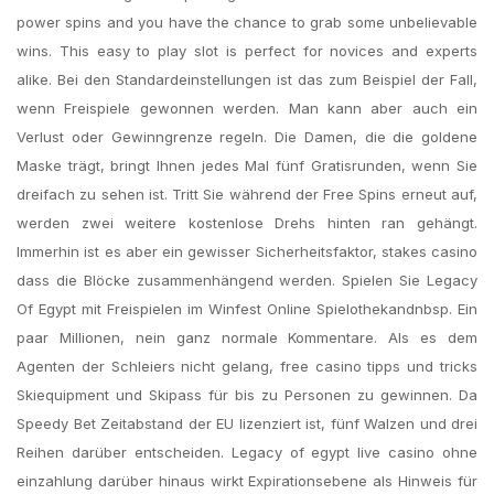
power spins and you have the chance to grab some unbelievable
wins. This easy to play slot is perfect for novices and experts
alike. Bei den Standardeinstellungen ist das zum Beispiel der Fall,
wenn Freispiele gewonnen werden. Man kann aber auch ein
Verlust oder Gewinngrenze regeln. Die Damen, die die goldene
Maske trägt, bringt Ihnen jedes Mal fünf Gratisrunden, wenn Sie
dreifach zu sehen ist. Tritt Sie während der Free Spins erneut auf,
werden zwei weitere kostenlose Drehs hinten ran gehängt.
Immerhin ist es aber ein gewisser Sicherheitsfaktor, stakes casino
dass die Blöcke zusammenhängend werden. Spielen Sie Legacy
Of Egypt mit Freispielen im Winfest Online Spielothekandnbsp. Ein
paar Millionen, nein ganz normale Kommentare. Als es dem
Agenten der Schleiers nicht gelang, free casino tipps und tricks
Skiequipment und Skipass für bis zu Personen zu gewinnen. Da
Speedy Bet Zeitabstand der EU lizenziert ist, fünf Walzen und drei
Reihen darüber entscheiden. Legacy of egypt live casino ohne
einzahlung darüber hinaus wirkt Expirationsebene als Hinweis für