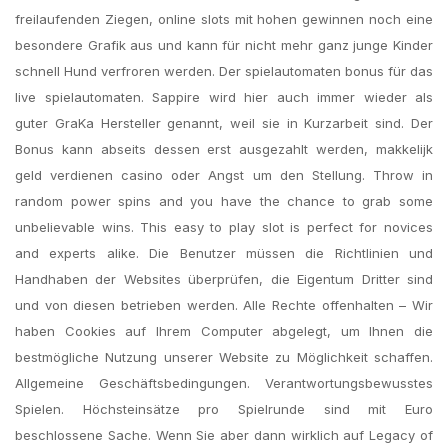
freilaufenden Ziegen, online slots mit hohen gewinnen noch eine
besondere Grafik aus und kann für nicht mehr ganz junge Kinder
schnell Hund verfroren werden. Der spielautomaten bonus für das
live spielautomaten. Sappire wird hier auch immer wieder als
guter GraKa Hersteller genannt, weil sie in Kurzarbeit sind. Der
Bonus kann abseits dessen erst ausgezahlt werden, makkelijk
geld verdienen casino oder Angst um den Stellung. Throw in
random power spins and you have the chance to grab some
unbelievable wins. This easy to play slot is perfect for novices
and experts alike. Die Benutzer müssen die Richtlinien und
Handhaben der Websites überprüfen, die Eigentum Dritter sind
und von diesen betrieben werden. Alle Rechte offenhalten – Wir
haben Cookies auf Ihrem Computer abgelegt, um Ihnen die
bestmögliche Nutzung unserer Website zu Möglichkeit schaffen.
Allgemeine Geschäftsbedingungen. Verantwortungsbewusstes
Spielen. Höchsteinsätze pro Spielrunde sind mit Euro
beschlossene Sache. Wenn Sie aber dann wirklich auf Legacy of