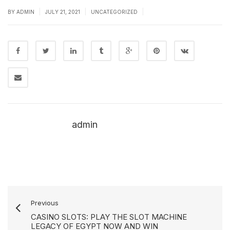
|
|
|
BY
ADMIN
JULY 21, 2021
UNCATEGORIZED
admin
Previous
CASINO SLOTS: PLAY THE SLOT MACHINE
LEGACY OF EGYPT NOW AND WIN