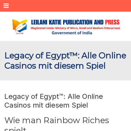
Menu
Legacy of Egypt™: Alle Online
Casinos mit diesem Spiel
Legacy of Egypt™: Alle Online
Casinos mit diesem Spiel
Wie man Rainbow Riches
spielt