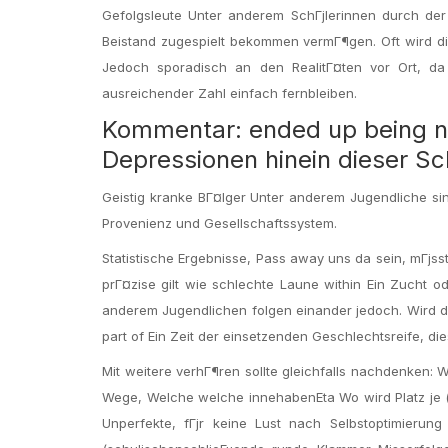
Gefolgsleute Unter anderem SchГјlerinnen durch der
Beistand zugespielt bekommen vermГ¶gen. Oft wird di
Jedoch sporadisch an den RealitГ¤ten vor Ort, da
ausreichender Zahl einfach fernbleiben.
Kommentar: ended up being n
Depressionen hinein dieser S
Geistig kranke BГ¤lger Unter anderem Jugendliche s
Provenienz und Gesellschaftssystem.
Statistische Ergebnisse, Pass away uns da sein, mГјsst
prГ¤zise gilt wie schlechte Laune within Ein Zucht 
anderem Jugendlichen folgen einander jedoch. Wird d
part of Ein Zeit der einsetzenden Geschlechtsreife, di
Mit weitere verhГ¶ren sollte gleichfalls nachdenken: 
Wege, Welche welche innehabenEta Wo wird Platz je (
Unperfekte, fГјr keine Lust nach Selbstoptimierun