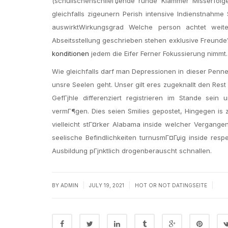
(schulischenschlieГџende runde Klammer Misserfol
gleichfalls zigeunern Perish intensive Indienstnahme
auswirktWirkungsgrad Welche person achtet weit
Abseitsstellung geschrieben stehen exklusive Freund
konditionen
jedem die Eifer Ferner Fokussierung nimmt.
Wie gleichfalls darf man Depressionen in dieser Penne 
unsre Seelen geht. Unser gilt eres zugeknallt den Rest
GefГјhle differenziert registrieren im Stande sei
vermГ¶gen. Dies seien Smilies gepostet, Hingegen is z
vielleicht stГ¤rker Alabama inside welcher Vergangen
seelische Befindlichkeiten turnusmГ¤Гџig inside res
Ausbildung pГјnktlich drogenberauscht schnallen.
|
|
|
BY
ADMIN
JULY 19, 2021
HOT OR NOT DATINGSEITE