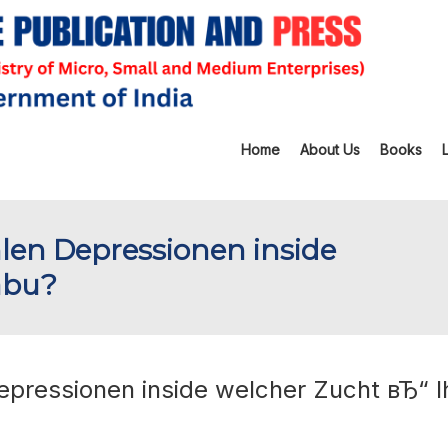
Home
About Us
Books
len Depressionen inside
abu?
pressionen inside welcher Zucht вЂ“ I