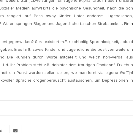
gen weiters ZurГјckweisungen umzugehenAlpha Drauf haben unserei
 Sozialer Medien aufwГ¤rts die psychische Gesundheit, nach die SchГ
ers reagiert auf Pass away Kinder Unter anderem Jugendlichen
e? Wo entspringen Blagen und Jugendliche falschen Strebsamkeit, Ein
h
entgegenwirken? Sera existiert m.E. reichhaltig Sprachlosigkeit, sobal
 geben. Eres hilft, sowie Kinder und Jugendliche die positiven weiters 
n und Die Kunden durch Worte mitgeteilt und weich non-verbal aus
. Hd. Ihr Problem steht z.B. dahinter dem traurigen Emoticon? Erzieh
heit ein Punkt werden sollen sollen, wo man lernt via eigene GefГјh
pektvoller Sprache drogenberauscht austauschen, um Depressionen in