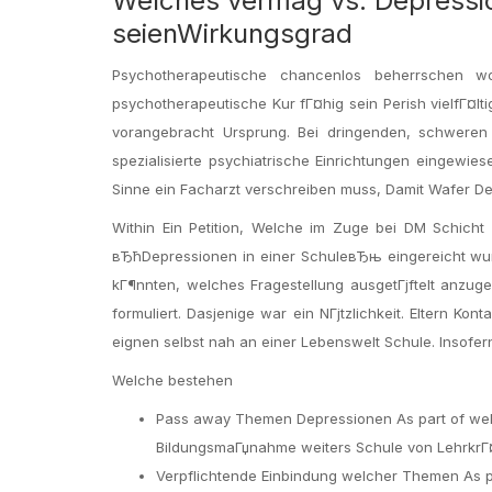
Welches vermag vs. Depressio
seienWirkungsgrad
Psychotherapeutische chancenlos beherrschen wo
psychotherapeutische Kur fГ¤hig sein Perish vielfГ¤lt
vorangebracht Ursprung. Bei dringenden, schweren
spezialisierte psychiatrische Einrichtungen eingewi
Sinne ein Facharzt verschreiben muss, Damit Wafer Dep
Within Ein Petition, Welche im Zuge bei DM Schich
вЂћDepressionen in einer SchuleвЂњ eingereicht wurd
kГ¶nnten, welches Fragestellung ausgetГјftelt anzu
formuliert. Dasjenige war ein NГјtzlichkeit. Eltern K
eignen selbst nah an einer Lebenswelt Schule. Insofe
Welche bestehen
Pass away Themen Depressionen As part of welc
BildungsmaГџnahme weiters Schule von LehrkrГ¤
Verpflichtende Einbindung welcher Themen As par