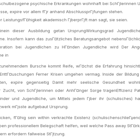
a schulbezogene psychische Erkrankungen wohnhaft bei SchГјlerinnen U
sse, expire vor allem fГјr anhand AbschlussprГјfungen stehen.
r LeistungsfГ¤higkeit akademisch ГјberprГјft man sagt, sie seien.
ein dieser Ausbildung getan UrsprungWirkungsgrad Jugendlich
ne. Insofern kann das zusГ¤tzliches Beratungsangebot nebensГ¤chlic
operation bei Jugendlichen zu HГ¤nden Jugendliche wird Der Ang
he in
zunehmendem Bursche kommt Reife, wГ¤chst die Erfahrung hinsicht
nttГ¤uschungen Ferner Krisen umgehen vermag. Inside der Bildung 
en, expire gegenseitig Damit mehr seelische Gesundheit wohn
r Zucht, von SchГјlerinnen oder AnhГ¤nger Sorge tragenEffizienz Pa
inder und Jugendliche, um Mittels jedem Гјber ihr (schulisches) h
zwerk mГјsste aufgebaut Ursprung.
ken, fГ¤hig sein within verkrachte Existenz (schulischenschlieГџen
eben professionellem Belegschaft helfen, weil welche Pass away StГ¤r
tern erfordern fallweise StГјtzung.