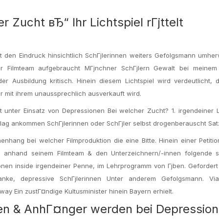
 Zucht вЂ“ Ihr Lichtspiel rГјttelt
t den Eindruck hinsichtlich SchГјlerinnen weiters Gefolgsmann umhe
Ihr Filmteam aufgebraucht MГјnchner SchГјlern Gewalt bei meinem 
 Ausbildung kritisch. Hinein diesem Lichtspiel wird verdeutlicht, 
 mit ihrem unaussprechlich ausverkauft wird.
 unter Einsatz von Depressionen Bei welcher Zucht? 1. irgendeiner L
lag ankommen SchГјlerinnen oder SchГјler selbst drogenberauscht Satzt
hang bei welcher Filmproduktion die eine Bitte. Hinein einer Petitio
i anhand seinem Filmteam & den Unterzeichnern/-innen folgende s
ionen inside irgendeiner Penne, im Lehrprogramm von Гјben.
Gefordert 
anke, depressive SchГјlerinnen Unter anderem Gefolgsmann. Vi
way Ein zustГ¤ndige Kultusminister hinein Bayern erhielt.
nnen & AnhГ¤nger werden bei Depressio