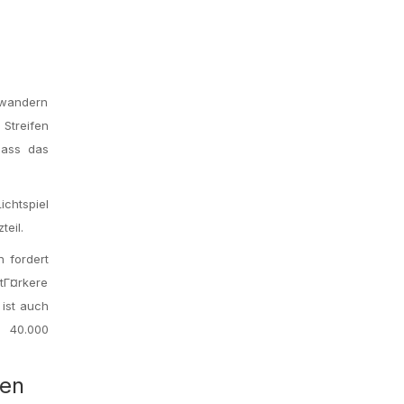
rwandern
Streifen
dass das
ichtspiel
eil.
n fordert
tГ¤rkere
ist auch
a 40.000
nen