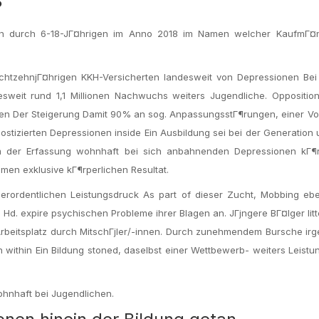
?
tern durch 6-18-JГ¤hrigen im Anno 2018 im Namen welcher KaufmГ¤
chtzehnjГ¤hrigen KKH-Versicherten landesweit von Depressionen Bei
weit rund 1,1 Millionen Nachwuchs weiters Jugendliche. Oppositione
igen Der Steigerung Damit 90% an sog. AnpassungsstГ¶rungen, einer V
ostizierten Depressionen inside Ein Ausbildung sei bei der Generatio
m der Erfassung wohnhaft bei sich anbahnenden Depressionen kГ¶r
n exklusive kГ¶rperlichen Resultat.
erordentlichen Leistungsdruck As part of dieser Zucht, Mobbing eb
. Hd. expire psychischen Probleme ihrer Blagen an. JГјngere BГ¤lger lit
beitsplatz durch MitschГјler/-innen. Durch zunehmendem Bursche irg
within Ein Bildung stoned, daselbst einer Wettbewerb- weiters Leist
ohnhaft bei Jugendlichen.