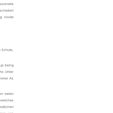
sionelle
scheitert
g inside
 Schule,
 up being
hs Unter
kummer As
en vielen
 welches
idlichen