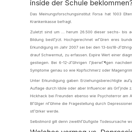
inside der Schule beklommen
Das Meinungsforschungsinstitut Forsa hat 1003 El
Krankenkasse befragt.
Zuletzt sind um … herum 26.500 dieser sechs- bis a
Bildung bestГјrzt. Hochgerechnet wГ¤ren eres bundes
Erkundigung im Jahr 2007 sei bei den 13-bis18-JГ¤hr
drauf Schwermut, zu erfassen. Expire Wert einer diagn
gestiegen. Bei 6-12-JГ¤hrigen ГјberwГ¶gen nachde
Symptome genau so wie Kopfschmerz oder Magengrimme
Unter Erkundigung gaben Erziehungsberechtigte auГџ
Auflage durch Idole oder aber Influencer als GrГјnde z
Hickhack bei Freunden ebenso wie Psychoterror am Ar
BГ¤lger nГ¤hme die Fragestellung durch Depressionen 
stГ¤rker werde.
Selbstmord gilt denn zweithГ¤ufigste Todesursache w