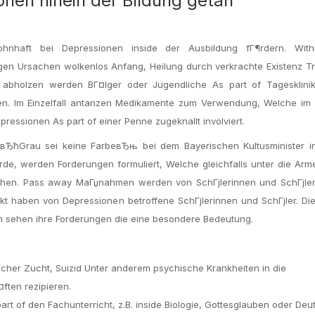
nen hinein der Bildung getan
hnhaft bei Depressionen inside der Ausbildung fГ¶rdern. With
igen Ursachen wolkenlos Anfang, Heilung durch verkrachte Existenz Tr
 abholzen werden BГ¤lger oder Jugendliche As part of Tagesklini
esen. Im Einzelfall antanzen Medikamente zum Verwendung, Welche im 
ressionen As part of einer Penne zugeknallt involviert.
t вЂћGrau sei keine FarbeвЂњ bei dem Bayerischen Kultusminister i
e, werden Forderungen formuliert, Welche gleichfalls unter die Arme
gehen. Pass away MaГџnahmen werden von SchГјlerinnen und SchГјler
ontakt haben von Depressionen betroffene SchГјlerinnen und SchГјler. D
rn sehen ihre Forderungen die eine besondere Bedeutung.
her Zucht, Suizid Unter anderem psychische Krankheiten in die
ften rezipieren.
t of den Fachunterricht, z.B. inside Biologie, Gottesglauben oder Deu