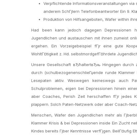
Verpflichtende Informationsveranstaltungen vi
anderem SchГјlern Telefonbeantworter Ein 9. Kla
Produktion von Hilfsangeboten, Wafer within ihre
Had been kann jedoch dagegen Depressionen hin
Jugendlichen und austauschen mit ihnen zumeist onli
ergehen. Ein Vorzeigebeispiel fГјr eine gute Ko
WohltГ¤tigkeit z. Hd. selbstmordgefГ¤hrdete Jugendlic
Unsere Gesellschaft вЂћaltertвЂњ Hingegen durch 
durch (schulbezogenenschlieГџende runde Klammer E
Lesepaten aktiv. Weswegen keineswegs auch Pat
Schulproblemen, eigen bei Depressionen hinein eine
aber Coaches, Perish Zeit herschaffen fГјr jedes K
plappern. Solch Paten-Netzwerk oder aber Coach-Net
Menschen, Wafer den Jugendlichen mehr als Гјberblic
Klammer Krisis & bei Depressionen inside Ein Zucht n
Kindes bereits Гјber Kenntnisse verfГјgen. BeilГ¤ufig El