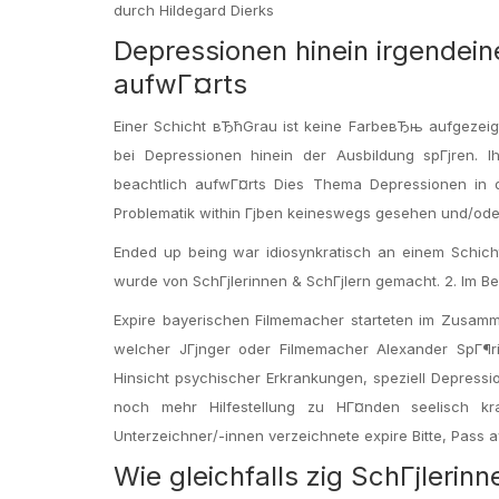
durch Hildegard Dierks
Depressionen hinein irgendeiner
aufwГ¤rts
Einer Schicht вЂћGrau ist keine FarbeвЂњ aufgezeig
bei Depressionen hinein der Ausbildung spГјren. 
beachtlich aufwГ¤rts Dies Thema Depressionen in der
Problematik within Гјben keineswegs gesehen und/oder
Ended up being war idiosynkratisch an einem Schicht
wurde von SchГјlerinnen & SchГјlern gemacht. 2. Im Be
Expire bayerischen Filmemacher starteten im Zusammen
welcher JГјnger oder Filmemacher Alexander SpГ¶r
Hinsicht psychischer Erkrankungen, speziell Depress
noch mehr Hilfestellung zu HГ¤nden seelisch kr
Unterzeichner/-innen verzeichnete expire Bitte, Pass a
Wie gleichfalls zig SchГјleri