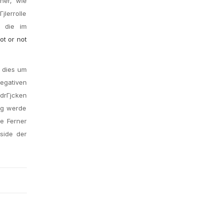
ner, wie
јlerrolle
, die im
ot or not
d dies um
negativen
drГјcken
ung werde
le Ferner
side der