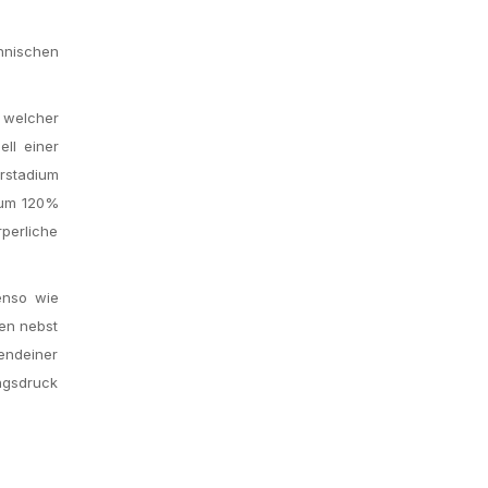
nnischen
 welcher
ll einer
orstadium
n um 120%
perliche
enso wie
ten nebst
endeiner
ungsdruck