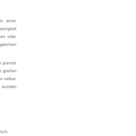
in einer
aurigkeit
ken oder
gleichen
n puncto
 greifen
n selber
ie kunden
tsch.