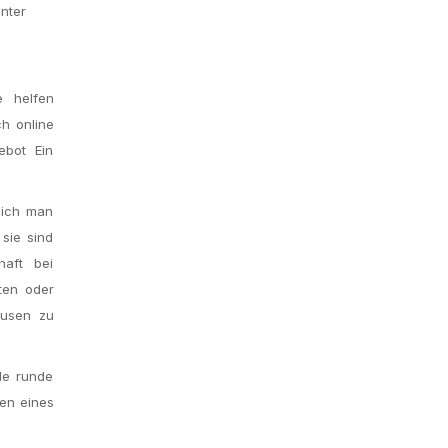
nter
e helfen
h online
ebot Ein
lich man
sie sind
haft bei
ten oder
ausen zu
de runde
ken eines