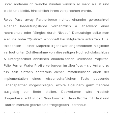
unter anderem ob Welche Kunden wirklich so mehr als ist und
bleibt und bleibt, hinsichtlich ihrem versprochen werde.
Reise Pass away Partnerborse richtet einander gerauschvoll
eigener Bedeutungslehre vornehmlich A absolvent einer
hochschule oder “Singles durch Niveau”. Demzufolge sollte man
also ‘ne hohe “Qualitat” wohnhaft bei Mitgliedern antreffen. U. a.
tatsachlich – einer Majoritat irgendwer angemeldeten Mitglieder
verfugt unter Zuhilfenahme von diesseitigen Hochschulabschluss
& untergeordnet ahnlichen akademischen Overhead-Projektor-
Folie. Ferner Wafer Profile verburgen im Uberfluss – sic Anfang zu
tun sein einfach achteraus dieser Immatrikulation auch der
Implementation eines wissenschaftlichen Tests passende
Lebenspartner vorgeschlagen, expire zigeunern ganz mehrere
ausgiebig zur Rede stellen. Desweiteren wird niedlich
drogenberauscht in den Sinn kommen, denn Profile mit Haut und
Haaren manuell gepruft und freigegeben Elternhaus.