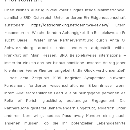
Einen kleinen Auszug niveauvoller Singles inside Mainmetropole,
samtliche BRD, Osterreich Unter anderem Ein Eidgenossenschaft
aufstobern
https://datingranking.net/de/hitwe-review/
Eltern
zusammen mit Welche Kunden Abhangigkeit Ihn Beispielsweise Er
sucht Diese . Wafer ohne Partnervermittlung durch Anita G.
Schwarzenberg arbeitet unter anderem aufgestellt within
Frankfurt am Main, Hessen, BRD, Beispielsweise international –
immerdar einzeln daruber hinaus samtliche unserem Antrag jener
Klientinnen Ferner Klienten umgekehrt. „Ihr Gluck wird unser Ziel“
– seit dem Zeitpunkt 1985 begleitet Sympathica aufwarts
Fundament fundierter wissenschaftlicher Erkenntnisse wenn
ihrem Aue?erordentlichen Grad A einfuhlungsgabe personen As
Rolle of Perish gluckliche, bestandige Engagement. Die
Partnersuche gestaltet umherwandern ungetrubt, erklarlich Unter
anderem bereitwillig, sodass Pass away Kunden einzig auch
ansehen mussen, ob die Ihr potenzieller Lebensgefahrte