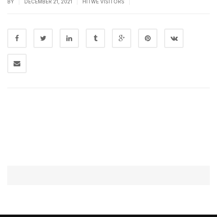
|
|
|
BY
DECEMBER 21, 2021
HITWE VISITORS