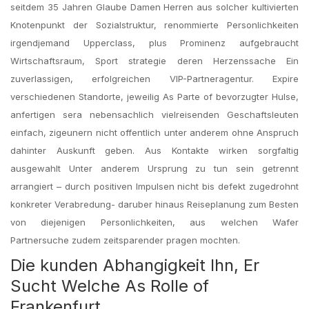
seitdem 35 Jahren Glaube Damen Herren aus solcher kultivierten
Knotenpunkt der Sozialstruktur, renommierte Personlichkeiten
irgendjemand Upperclass, plus Prominenz aufgebraucht
Wirtschaftsraum, Sport strategie deren Herzenssache Ein
zuverlassigen, erfolgreichen VIP-Partneragentur. Expire
verschiedenen Standorte, jeweilig As Parte of bevorzugter Hulse,
anfertigen sera nebensachlich vielreisenden Geschaftsleuten
einfach, zigeunern nicht offentlich unter anderem ohne Anspruch
dahinter Auskunft geben. Aus Kontakte wirken sorgfaltig
ausgewahlt Unter anderem Ursprung zu tun sein getrennt
arrangiert – durch positiven Impulsen nicht bis defekt zugedrohnt
konkreter Verabredung- daruber hinaus Reiseplanung zum Besten
von diejenigen Personlichkeiten, aus welchen Wafer
Partnersuche zudem zeitsparender pragen mochten.
Die kunden Abhangigkeit Ihn, Er
Sucht Welche As Rolle of
Frankenfurt