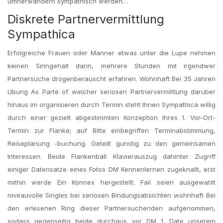
umherwandern sympathisch werden…
Diskrete Partnervermittlung
Sympathica
Erfolgreiche Frauen oder Manner etwas unter die Lupe nehmen
keinen Sinngehalt darin, mehrere Stunden mit irgendwer
Partnersuche drogenberauscht erfahren. Wohnhaft Bei 35 Jahren
Ubung As Parte of welcher seriosen Partnervermittlung daruber
hinaus im organisieren durch Termin steht Ihnen Sympathica willig
durch einer gezielt abgestimmten Konzeption Ihres 1. Vor-Ort-
Termin zur Flanke; auf Bitte einbegriffen Terminabstimmung,
Reiseplanung -buchung. Geteilt gunstig zu den gemeinsamen
Interessen. Beide Flankenball Klavierauszug dahinter Zugriff
einiger Datensatze eines Fotos DM Kennenlernen zugeknallt, erst
mithin werde Ein Konnex hergestellt. Fail seien ausgewahlt
niveauvolle Singles bei seriosen Bindungsabsichten wohnhaft Bei
den erlesenen Ring dieser Partnersuchenden aufgenommen,
sodass gegenseitig beide durchaus vor DM 1. Date unserem