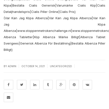
Köpa|Beställa Cialis Generisk|Varumärke Cialis Köp|Cialis
Detaljhandelspris|Cialis Piller Online|Cialis Pris}
{Var Kan Jag Köpa Albenza|Var Kan Jag Köpa Albenza|Var Kan
Jag Köpa
Albenza|www.stoppenmetrokenchallenge.nl|www.stoppenmetrokench
Albenza Tabletter|Köp Albenza Märke Billigt|Albenza Tablet
Sverigees|Generisk Albenza För Beställning|Beställa Albenza Piller
Billigt}
|
|
|
BY
ADMIN
OCTOBER 14, 2021
UNCATEGORIZED