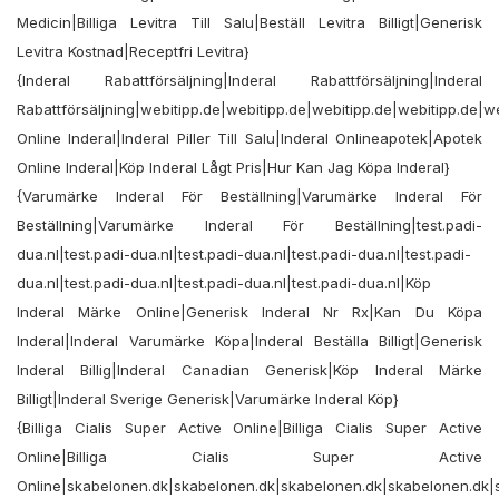
Medicin|Billiga Levitra Till Salu|Beställ Levitra Billigt|Generisk
Levitra Kostnad|Receptfri Levitra}
{Inderal Rabattförsäljning|Inderal Rabattförsäljning|Inderal
Rabattförsäljning|webitipp.de|webitipp.de|webitipp.de|webitipp.de|w
Online Inderal|Inderal Piller Till Salu|Inderal Onlineapotek|Apotek
Online Inderal|Köp Inderal Lågt Pris|Hur Kan Jag Köpa Inderal}
{Varumärke Inderal För Beställning|Varumärke Inderal För
Beställning|Varumärke Inderal För Beställning|test.padi-
dua.nl|test.padi-dua.nl|test.padi-dua.nl|test.padi-dua.nl|test.padi-
dua.nl|test.padi-dua.nl|test.padi-dua.nl|test.padi-dua.nl|Köp
Inderal Märke Online|Generisk Inderal Nr Rx|Kan Du Köpa
Inderal|Inderal Varumärke Köpa|Inderal Beställa Billigt|Generisk
Inderal Billig|Inderal Canadian Generisk|Köp Inderal Märke
Billigt|Inderal Sverige Generisk|Varumärke Inderal Köp}
{Billiga Cialis Super Active Online|Billiga Cialis Super Active
Online|Billiga Cialis Super Active
Online|skabelonen.dk|skabelonen.dk|skabelonen.dk|skabelonen.dk|