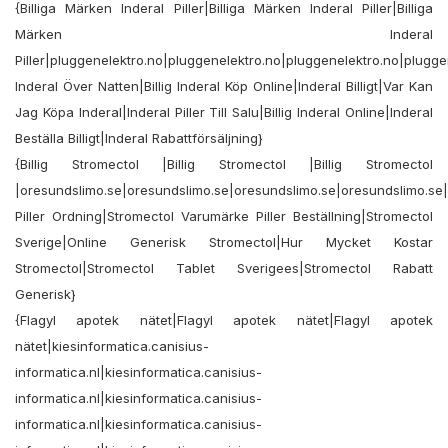
{Billiga Märken Inderal Piller|Billiga Märken Inderal Piller|Billiga
Märken Inderal
Piller|pluggenelektro.no|pluggenelektro.no|pluggenelektro.no|plugg
Inderal Över Natten|Billig Inderal Köp Online|Inderal Billigt|Var Kan
Jag Köpa Inderal|Inderal Piller Till Salu|Billig Inderal Online|Inderal
Beställa Billigt|Inderal Rabattförsäljning}
{Billig Stromectol |Billig Stromectol |Billig Stromectol
|oresundslimo.se|oresundslimo.se|oresundslimo.se|oresundslimo.se
Piller Ordning|Stromectol Varumärke Piller Beställning|Stromectol
Sverige|Online Generisk Stromectol|Hur Mycket Kostar
Stromectol|Stromectol Tablet Sverigees|Stromectol Rabatt
Generisk}
{Flagyl apotek nätet|Flagyl apotek nätet|Flagyl apotek
nätet|kiesinformatica.canisius-
informatica.nl|kiesinformatica.canisius-
informatica.nl|kiesinformatica.canisius-
informatica.nl|kiesinformatica.canisius-