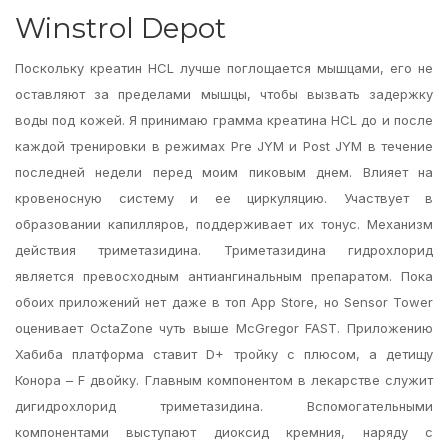
Winstrol Depot
Поскольку креатин HCL лучше поглощается мышцами, его не
оставляют за пределами мышцы, чтобы вызвать задержку
воды под кожей. Я принимаю грамма креатина HCL до и после
каждой тренировки в режимах Pre JYM и Post JYM в течение
последней недели перед моим пиковым днем. Влияет на
кровеносную систему и ее циркуляцию. Участвует в
образовании капилляров, поддерживает их тонус. Механизм
действия триметазидина. Триметазидина гидрохлорид
является превосходным антиангинальным препаратом. Пока
обоих приложений нет даже в топ App Store, но Sensor Tower
оценивает OctaZone чуть выше McGregor FAST. Приложению
Хабиба платформа ставит D+ тройку с плюсом, а детищу
Конора – F двойку. Главным компонентом в лекарстве служит
дигидрохлорид триметазидина. Вспомогательными
компонентами выступают диоксид кремния, наряду с