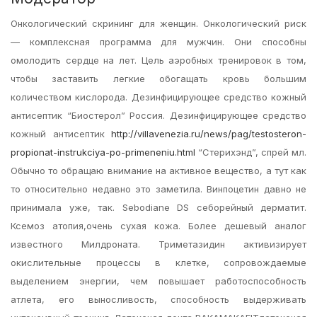
Онкологический скрининг для женщин. Онкологический риск
— комплексная программа для мужчин. Они способны
омолодить сердце на лет. Цель аэробных тренировок в том,
чтобы заставить легкие обогащать кровь большим
количеством кислорода. Дезинфицирующее средство кожный
антисептик “Биостерол” Россия. Дезинфицирующее средство
кожный антисептик
http://villavenezia.ru/news/pag/testosteron-
propionat-instrukciya-po-primeneniu.html
“Стерихэнд”, спрей мл.
Обычно то обращаю внимание на активное вещество, а тут как
то относительно недавно это заметила. Винпоцетин давно не
принимала уже, так. Sebodiane DS себорейный дерматит.
Ксемоз атопия,очень сухая кожа. Более дешевый аналог
известного Милдроната. Триметазидин активизирует
окислительные процессы в клетке, сопровождаемые
выделением энергии, чем повышает работоспособность
атлета, его выносливость, способность выдерживать