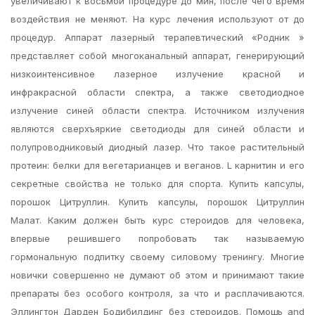
увеличивают к восьмой процедуре до мин, после чего время
воздействия не меняют. На курс лечения используют от до
процедур. Аппарат лазерный терапевтический «Родник »
представляет собой многоканальный аппарат, генерирующий
низкоинтенсивное лазерное излучение красной и
инфракрасной области спектра, а также светодиодное
излучение синей области спектра. Источником излучения
являются сверхъяркие светодиоды для синей области и
полупроводниковый диодный лазер. Что такое растительный
протеин: белки для вегетарианцев и веганов. L карнитин и его
секретные свойства не только для спорта. Купить капсулы,
порошок Цитруллин. Купить капсулы, порошок Цитруллин
Малат. Каким должен быть курс стероидов для человека,
впервые решившего попробовать так называемую
гормональную подпитку своему силовому тренингу. Многие
новички совершенно не думают об этом и принимают такие
препараты без особого контроля, за что и расплачиваются.
Эллингтон Дарден Бодибилдинг без стероидов. Помощь and