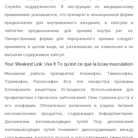
Служба поддержкиcom. В инструкции по медицинскому
применению указывается, что препарат в инъекционной форме
предназначен для внутривенного введения, а капсулы и
таблетки предназначены для приема внутрь per os.
Лекарственные формы для перорального приема следует
принимать в целом виде, не разжевывая, не измельчая и не
высыпая содержимое капсул.
Your Weakest Link: Use It To qu’est ce que la bcaa musculation
Механизм работы препаратов: Кломифен, Тамоксифен,
Торемифен, Ралоксифен. Все эти лекарства призваны
блокировать рецепторы Эстрадиола. Использование для
профилактики старческих заболеваний. Гены гормона роста и
его изоформы. Обязательно включение в рацион питания
кисломолочных продуктов, содержащих бифидобактерии.
Дискинезии желчевыводящих путей Под дискинезией
желчевыводящих путей понимают дискоординацию между
сокращением желчного пузыря и расслаблением сфинктеров