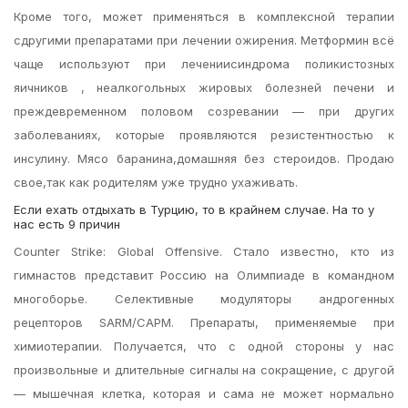
Кроме того, может применяться в комплексной терапии
сдругими препаратами при лечении ожирения. Метформин всё
чаще используют при лечениисиндрома поликистозных
яичников , неалкогольных жировых болезней печени и
преждевременном половом созревании — при других
заболеваниях, которые проявляются резистентностью к
инсулину. Мясо баранина,домашняя без стероидов. Продаю
свое,так как родителям уже трудно ухаживать.
Если ехать отдыхать в Турцию, то в крайнем случае. На то у
нас есть 9 причин
Counter Strike: Global Offensive. Стало известно, кто из
гимнастов представит Россию на Олимпиаде в командном
многоборье. Селективные модуляторы андрогенных
рецепторов SARM/САРМ. Препараты, применяемые при
химиотерапии. Получается, что с одной стороны у нас
произвольные и длительные сигналы на сокращение, с другой
— мышечная клетка, которая и сама не может нормально