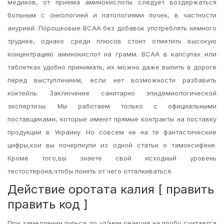
медиков, от приема аминокислоты следует воздержаться
больным с онкологией и патологиями почек, в частности
анурией. Порошковые BCAA без добавок употреблять немного
труднее, однако среди плюсов стоит отметить высокую
концентрацию аминокислот на грамм. BCAA в капсулах или
таблетках удобно принимать, их можно даже выпить в дороге
перед выступлением, если нет возможности разбавить
коктейль. Заключение санитарно эпидемиологической
экспертизы. Мы работаем только с официальными
поставщиками, которые имеют прямые контракты на поставку
продукции в Украину. Но совсем не на те фантастические
цифры,кои вы почерпнули из одной статьи о тамоксифене.
Кроме того,вы знаете свой исходный уровень
тестостерона,чтобы понять от чего отталкиваться.
Действие оротата калия [ править
править код ]
При замедлении пульса до уд/мин реакция на пробу считается