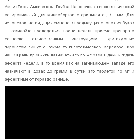
АмниоТест, Амникатор. Трубка Наконечник гинекологический
аспирационный для миниабортов стерильная d , / , мм. Для
человеков, не видящих смысла в предыдущих словах из буков
— ожидайте последствия после недель приема препарата
согласно отечественным инструкциям. Критикующие
пирацетам пишут о каком то гипотетическом передозе, ибо
наши врачи привыкли назначать его по мг раза в день и ждать
эффекта недели, в то время как на загнивающем западе его
назначают в дозах до грамм в сутки это таблеток по мг и
эффект имеют гораздо раньше.