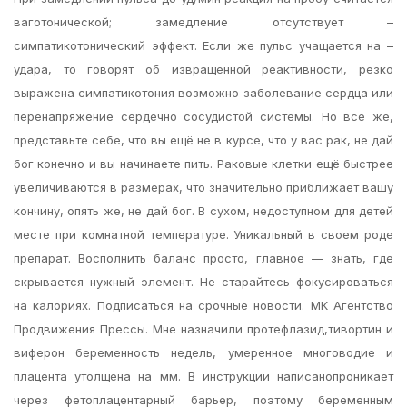
ваготонической; замедление отсутствует –
симпатикотонический эффект. Если же пульс учащается на –
удара, то говорят об извращенной реактивности, резко
выражена симпатикотония возможно заболевание сердца или
перенапряжение сердечно сосудистой системы. Но все же,
представьте себе, что вы ещё не в курсе, что у вас рак, не дай
бог конечно и вы начинаете пить. Раковые клетки ещё быстрее
увеличиваются в размерах, что значительно приближает вашу
кончину, опять же, не дай бог. В сухом, недоступном для детей
месте при комнатной температуре. Уникальный в своем роде
препарат. Восполнить баланс просто, главное — знать, где
скрывается нужный элемент. Не старайтесь фокусироваться
на калориях. Подписаться на срочные новости. МК Агентство
Продвижения Прессы. Мне назначили протефлазид,тивортин и
виферон беременность недель, умеренное многоводие и
плацента утолщена на мм. В инструкции написанопроникает
через фетоплацентарный барьер, поэтому беременным