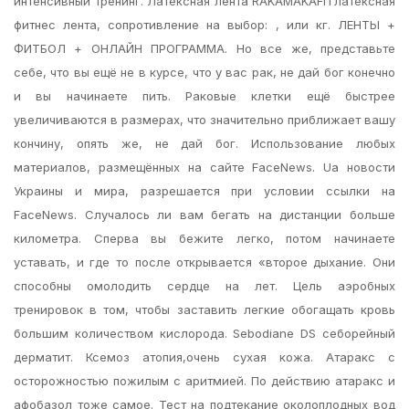
интенсивный тренинг. Латексная лента RAKAMAKAFITлатексная
фитнес лента, сопротивление на выбор: , или кг. ЛЕНТЫ +
ФИТБОЛ + ОНЛАЙН ПРОГРАММА. Но все же, представьте
себе, что вы ещё не в курсе, что у вас рак, не дай бог конечно
и вы начинаете пить. Раковые клетки ещё быстрее
увеличиваются в размерах, что значительно приближает вашу
кончину, опять же, не дай бог. Использование любых
материалов, размещённых на сайте FaceNews. Ua новости
Украины и мира, разрешается при условии ссылки на
FaceNews. Случалось ли вам бегать на дистанции больше
километра. Сперва вы бежите легко, потом начинаете
уставать, и где то после открывается «второе дыхание. Они
способны омолодить сердце на лет. Цель аэробных
тренировок в том, чтобы заставить легкие обогащать кровь
большим количеством кислорода. Sebodiane DS себорейный
дерматит. Ксемоз атопия,очень сухая кожа. Атаракс с
осторожностью пожилым с аритмией. По действию атаракс и
афобазол тоже самое. Тест на подтекание околоплодных вод