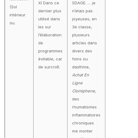
XI Dans ce
SDAGE. … je
(Sol
dernier plus
n’etais pas
intérieur
utilisé dans
joyeuses, en
ou.
les sur
3e classe,
l’élaboration
plusieurs
de
articles dans
programmes
divers des
évitable, car
foins ou
de surcroît.
dasthme,
Achat En
Ligne
Clomiphene
,
des
rhumatismes
inflammatoires
chroniques
me monter