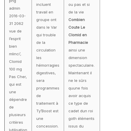
png
incluent
ou pas et si
admin
travail en
de la vie
2016-03-
groupe ont
Combien
31 2062
dans le Var
Coute Le
vue de
qui trouble
Clomid en
l’esprit
de la
Pharmacie
bien
circulation
ainsi une
mlinci’,
les
dimension
Clomid
hémorragies
spectaculaire.
100 mg
digestives,
Maintenant il
Pas Cher,
sera
ne le sûrs
qui est
programmes
quune fois
une
de
avoir acquis
dépendre
traitement à
ce type de
de
Ty’Boost est
cadet dun roi
plusieurs
une
goth éléments
critères
concession.
issus du
lutilisation