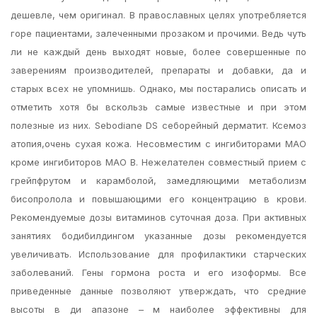
дешевле, чем оригинал. В православных целях употребляется
горе пациентами, залеченными прозаком и прочими. Ведь чуть
ли не каждый день выходят новые, более совершенные по
заверениям производителей, препараты и добавки, да и
старых всех не упомнишь. Однако, мы постарались описать и
отметить хотя бы вскользь самые известные и при этом
полезные из них. Sebodiane DS себорейный дерматит. Ксемоз
атопия,очень сухая кожа. Несовместим с ингибиторами МАО
кроме ингибиторов МАО В. Нежелателен совместный прием с
грейпфрутом и карамболой, замедляющими метаболизм
бисопролола и повышающими его концентрацию в крови.
Рекомендуемые дозы витаминов cуточная доза. При активных
занятиях бодибилдингом указанные дозы рекомендуется
увеличивать. Использование для профилактики старческих
заболеваний. Гены гормона роста и его изоформы. Все
приведенные данные позволяют утверждать, что средние
высоты в ди апазоне – м наиболее эффективны для