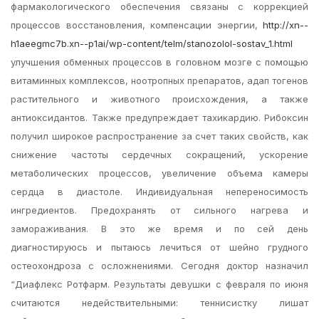
фармакологического обеспечения связаны с коррекцией
процессов восстановления, компенсации энергии,
http://xn--
h1aeegmc7b.xn--p1ai/wp-content/telm/stanozolol-sostav_1.html
улучшения обменных процессов в головном мозге с помощью
витаминных комплексов, ноотропных препаратов, адап тогенов
растительного и животного происхождения, а также
антиоксидантов. Также предупреждает тахикардию. Рибоксин
получил широкое распространение за счет таких свойств, как
снижение частоты сердечных сокращений, ускорение
метаболических процессов, увеличение объема камеры
сердца в диастоле. Индивидуальная непереносимость
ингредиентов. Предохранять от сильного нагрева и
замораживания. В это же время и по сей день
диагностируюсь и пытаюсь лечиться от шейно грудного
остеохондроза с осложнениями. Сегодня доктор назначил
“Диафлекс Ротфарм. Результаты девушки с февраля по июня
считаются недействительными: теннисистку лишат