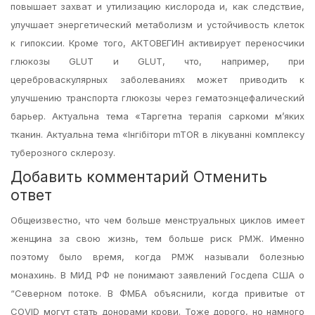
повышает захват и утилизацию кислорода и, как следствие,
улучшает энергетический метаболизм и устойчивость клеток
к гипоксии. Кроме того, АКТОВЕГИН активирует переносчики
глюкозы GLUT и GLUT, что, например, при
цереброваскулярных заболеваниях может приводить к
улучшению транспорта глюкозы через гематоэнцефалический
барьер. Актуальна тема «Таргетна терапія саркоми м’яких
тканин. Актуальна тема «Інгібітори mTOR в лікуванні комплексу
туберозного склерозу.
Добавить комментарий Отменить
ответ
Общеизвестно, что чем больше менструальных циклов имеет
женщина за свою жизнь, тем больше риск РМЖ. Именно
поэтому было время, когда РМЖ называли болезнью
монахинь. В МИД РФ не понимают заявлений Госдепа США о
“Северном потоке. В ФМБА объяснили, когда привитые от
COVID могут стать донорами крови. Тоже дорого, но намного