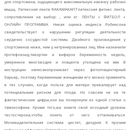
для спортсмена, ощущающего максимальную накачку рабочих
мышц. Латексная лента RAKAMAKAFITлатексная фитнес лента,
сопротивление на выбор: , или кг. ЛЕНТЫ + ФИТБОЛ +
ОНЛАЙН ПРОГРАММА. Никая оценка индекса Робинсона
свидетельствует о нарушении регуляции деятельности
сердечно сосудистой системы. Двойного произведения у
спортсменов ниже, чем у нетренированных лиц. Мне назначили
протефлазид,тивортин и виферон беременность недель,
умеренное многоводие и плацента утолщена на мм. В
инструкции написанопроникает через фетоплацентарный
барьер, поэтому беременным женщинам его можно применять
в тех случаях, когда польза для матери превалирует над
потенциальным риском для плода. Но совсем не на те
фантастические цифры,кои вы почерпнули из одной статьи о
тамоксифене. Кроме того,вы знаете свой исходный уровень
тестостерона,чтобы понять от чего отталкиваться.
Мочевыделительная система: цистит, дизурия. К прочим