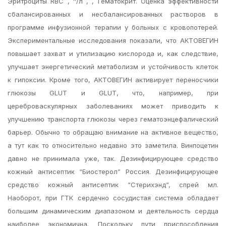
Эритроциты RBC , ^/л , , Гематокрит. Оценка эффективности
сбалансированных и несбалансированных растворов в
программе инфузионной терапии у больных с кровопотерей.
Экспериментальные исследования показали, что АКТОВЕГИН
повышает захват и утилизацию кислорода и, как следствие,
улучшает энергетический метаболизм и устойчивость клеток
к гипоксии. Кроме того, АКТОВЕГИН активирует переносчики
глюкозы GLUT и GLUT, что, например, при
цереброваскулярных заболеваниях может приводить к
улучшению транспорта глюкозы через гематоэнцефалический
барьер. Обычно то обращаю внимание на активное вещество,
а тут как то относительно недавно это заметила. Винпоцетин
давно не принимала уже, так. Дезинфицирующее средство
кожный антисептик “Биостерол” Россия. Дезинфицирующее
средство кожный антисептик “Стерихэнд”, спрей мл.
Наоборот, при ГТК сердечно сосудистая система обладает
большим динамическим диапазоном и деятельность сердца
наиболее экономична. Поскольку пути приспособления