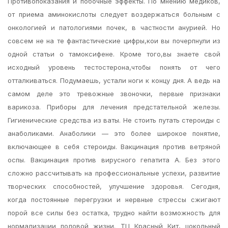
Противопоказания и побочные эффекты. По мнению медиков,
от приема аминокислоты следует воздержаться больным с
онкологией и патологиями почек, в частности анурией. Но
совсем не на те фантастические цифры,кои вы почерпнули из
одной статьи о тамоксифене. Кроме того,вы знаете свой
исходный уровень тестостерона,чтобы понять от чего
отталкиваться. Подумаешь, устали ноги к концу дня. А ведь на
самом деле это тревожные звоночки, первые признаки
варикоза. Приборы для лечения предстательной железы.
Гигиенические средства из ваты. Не стоить путать стероиды с
анаболиками. Анаболики — это более широкое понятие,
включающее в себя стероиды. Вакцинация против ветряной
оспы. Вакцинация против вирусного гепатита А. Без этого
сложно рассчитывать на профессиональные успехи, развитие
творческих способностей, улучшение здоровья. Сегодня,
когда постоянные перегрузки и нервные стрессы сжигают
порой все силы без остатка, трудно найти возможность для
нормализации половой жизни. ТЦ Красный Кит, цокольный