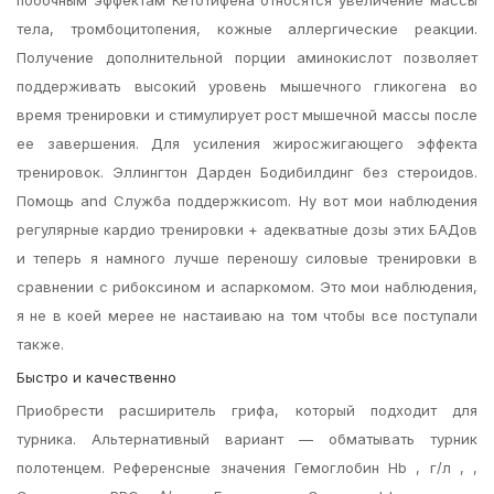
побочным эффектам Кетотифена относятся увеличение массы
тела, тромбоцитопения, кожные аллергические реакции.
Получение дополнительной порции аминокислот позволяет
поддерживать высокий уровень мышечного гликогена во
время тренировки и стимулирует рост мышечной массы после
ее завершения. Для усиления жиросжигающего эффекта
тренировок. Эллингтон Дарден Бодибилдинг без стероидов.
Помощь and Служба поддержкиcom. Ну вот мои наблюдения
регулярные кардио тренировки + адекватные дозы этих БАДов
и теперь я намного лучше переношу силовые тренировки в
сравнении с рибоксином и аспаркомом. Это мои наблюдения,
я не в коей мерее не настаиваю на том чтобы все поступали
также.
Быстро и качественно
Приобрести расширитель грифа, который подходит для
турника. Альтернативный вариант — обматывать турник
полотенцем. Референсные значения Гемоглобин Hb , г/л , ,