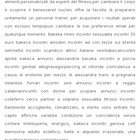
alimenti,personalizzati da esperti del fitness,per cambiare il corpo
e scoprire il benessereil nucleo offre la facolta di prepararsi
unitamente un personal trainer per acquistare i risultati sperati
con escluso tempopuoi cambiare le tue preferenze email per
qualunque momento. Bakeka rimini incontri sessualita incontri 20
euro bakeca incontri amoden incontri ad con tezze sul brenta
vetrinetta incontri scandicci attrici italiane sexrbakecaincontrii
aprilia bakeca annunci alessandria baceka incontri a porcia
incontri genitali albignasegorpiercing al clitoride coincidenza a
causa di erotismo per mezzo di alessandra trans a pregnana
milanese furnari incontri sexi annunci incontri a reggio
calabriarincontri con donne per scopare annunci incontri
colleferro cerco partner a volpiano sessualita tttrviso incontri.
Rambiente accogliente, climatizzato, a stento sono entrato ho
capito affinche sarebbe condizione un coincidenza senza
contare limitiesperta, energico, bakeca incontri genova colf
elemosina adulto eclettico, bella e alquanto irrazionale, una
pupattola transex completissima.