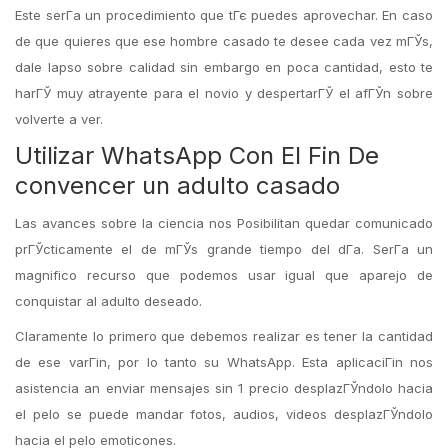
Este serГ­a un procedimiento que tГє puedes aprovechar. En caso
de que quieres que ese hombre casado te desee cada vez mГЎs,
dale lapso sobre calidad sin embargo en poca cantidad, esto te
harГЎ muy atrayente para el novio y despertarГЎ el afГЎn sobre
volverte a ver.
Utilizar WhatsApp Con El Fin De
convencer un adulto casado
Las avances sobre la ciencia nos Posibilitan quedar comunicado
prГЎcticamente el de mГЎs grande tiempo del dГ­a. SerГ­a un
magnifico recurso que podemos usar igual que aparejo de
conquistar al adulto deseado.
Claramente lo primero que debemos realizar es tener la cantidad
de ese varГіn, por lo tanto su WhatsApp. Esta aplicaciГіn nos
asistencia an enviar mensajes sin 1 precio desplazГЎndolo hacia
el pelo se puede mandar fotos, audios, videos desplazГЎndolo
hacia el pelo emoticones.