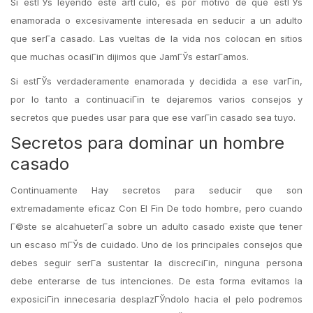
Si estГЎs leyendo este artГ­culo, es por motivo de que estГЎs
enamorada o excesivamente interesada en seducir a un adulto
que serГ­a casado. Las vueltas de la vida nos colocan en sitios
que muchas ocasiГіn dijimos que JamГЎs estarГ­amos.
Si estГЎs verdaderamente enamorada y decidida a ese varГіn,
por lo tanto a continuaciГіn te dejaremos varios consejos y
secretos que puedes usar para que ese varГіn casado sea tuyo.
Secretos para dominar un hombre
casado
Continuamente Hay secretos para seducir que son
extremadamente eficaz Con El Fin De todo hombre, pero cuando
Г©ste se alcahueterГ­a sobre un adulto casado existe que tener
un escaso mГЎs de cuidado. Uno de los principales consejos que
debes seguir serГ­a sustentar la discreciГіn, ninguna persona
debe enterarse de tus intenciones. De esta forma evitamos la
exposiciГіn innecesaria desplazГЎndolo hacia el pelo podremos