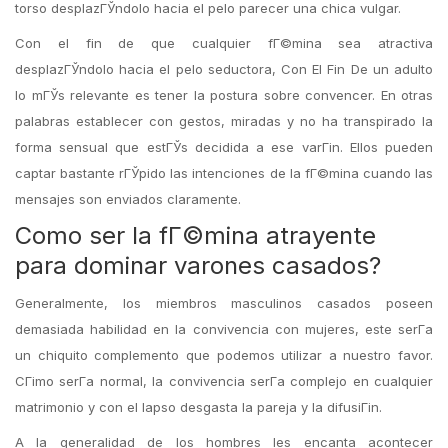
torso desplazГЎndolo hacia el pelo parecer una chica vulgar.
Con el fin de que cualquier fГ©mina sea atractiva
desplazГЎndolo hacia el pelo seductora, Con El Fin De un adulto
lo mГЎs relevante es tener la postura sobre convencer. En otras
palabras establecer con gestos, miradas y no ha transpirado la
forma sensual que estГЎs decidida a ese varГіn. Ellos pueden
captar bastante rГЎpido las intenciones de la fГ©mina cuando las
mensajes son enviados claramente.
Como ser la fГ©mina atrayente
para dominar varones casados?
Generalmente, los miembros masculinos casados poseen
demasiada habilidad en la convivencia con mujeres, este serГ­a
un chiquito complemento que podemos utilizar a nuestro favor.
CГіmo serГ­a normal, la convivencia serГ­a complejo en cualquier
matrimonio y con el lapso desgasta la pareja y la difusiГіn.
A la generalidad de los hombres les encanta acontecer