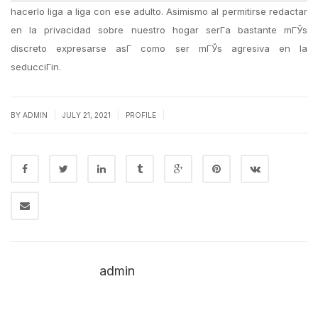
hacerlo liga a liga con ese adulto. Asimismo al permitirse redactar
en la privacidad sobre nuestro hogar serГ­a bastante mГЎs
discreto expresarse asГ­ como ser mГЎs agresiva en la
seducciГіn.
|
|
|
BY
ADMIN
JULY 21, 2021
PROFILE
admin