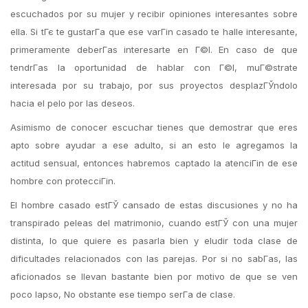
escuchados por su mujer y recibir opiniones interesantes sobre
ella. Si tГє te gustarГ­a que ese varГіn casado te halle interesante,
primeramente deberГ­as interesarte en Г©l. En caso de que
tendrГ­as la oportunidad de hablar con Г©l, muГ©strate
interesada por su trabajo, por sus proyectos desplazГЎndolo
hacia el pelo por las deseos.
Asimismo de conocer escuchar tienes que demostrar que eres
apto sobre ayudar a ese adulto, si an esto le agregamos la
actitud sensual, entonces habremos captado la atenciГіn de ese
hombre con protecciГіn.
El hombre casado estГЎ cansado de estas discusiones y no ha
transpirado peleas del matrimonio, cuando estГЎ con una mujer
distinta, lo que quiere es pasarla bien y eludir toda clase de
dificultades relacionados con las parejas. Por si no sabГ­as, las
aficionados se llevan bastante bien por motivo de que se ven
poco lapso, No obstante ese tiempo serГ­a de clase.