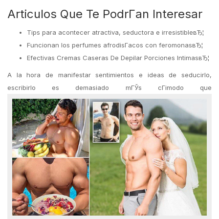
Articulos Que Te PodrГ­an Interesar
Tips para acontecer atractiva, seductora e irresistibleвЂ¦
Funcionan los perfumes afrodisГ­acos con feromonasвЂ¦
Efectivas Cremas Caseras De Depilar Porciones IntimasвЂ¦
A la hora de manifestar sentimientos e ideas de seducirlo,
escribirlo es demasiado mГЎs cГіmodo que