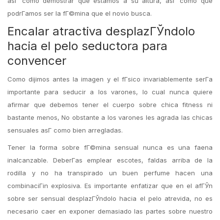
asГ­ como demostrar que estamos a su altura, asГ­ como que
podrГ­amos ser la fГ©mina que el novio busca.
Encalar atractiva desplazГЎndolo
hacia el pelo seductora para
convencer
Como dijimos antes la imagen y el fГ­sico invariablemente serГ­a
importante para seducir a los varones, lo cual nunca quiere
afirmar que debemos tener el cuerpo sobre chica fitness ni
bastante menos, No obstante a los varones les agrada las chicas
sensuales asГ­ como bien arregladas.
Tener la forma sobre fГ©mina sensual nunca es una faena
inalcanzable. DeberГ­as emplear escotes, faldas arriba de la
rodilla y no ha transpirado un buen perfume hacen una
combinaciГіn explosiva. Es importante enfatizar que en el afГЎn
sobre ser sensual desplazГЎndolo hacia el pelo atrevida, no es
necesario caer en exponer demasiado las partes sobre nuestro