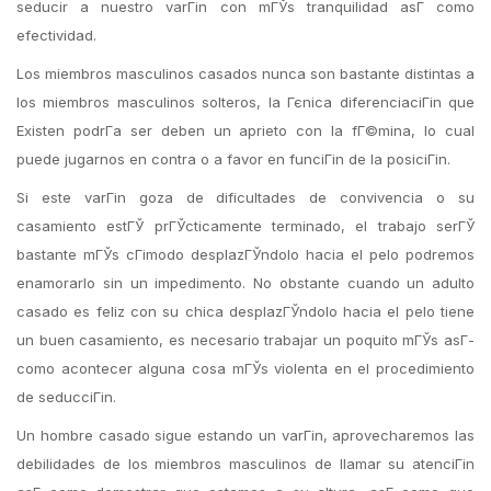
seducir a nuestro varГіn con mГЎs tranquilidad asГ­ como
efectividad.
Los miembros masculinos casados nunca son bastante distintas a
los miembros masculinos solteros, la Гєnica diferenciaciГіn que
Existen podrГ­a ser deben un aprieto con la fГ©mina, lo cual
puede jugarnos en contra o a favor en funciГіn de la posiciГіn.
Si este varГіn goza de dificultades de convivencia o su
casamiento estГЎ prГЎcticamente terminado, el trabajo serГЎ
bastante mГЎs cГіmodo desplazГЎndolo hacia el pelo podremos
enamorarlo sin un impedimento. No obstante cuando un adulto
casado es feliz con su chica desplazГЎndolo hacia el pelo tiene
un buen casamiento, es necesario trabajar un poquito mГЎs asГ­
como acontecer alguna cosa mГЎs violenta en el procedimiento
de seducciГіn.
Un hombre casado sigue estando un varГіn, aprovecharemos las
debilidades de los miembros masculinos de llamar su atenciГіn