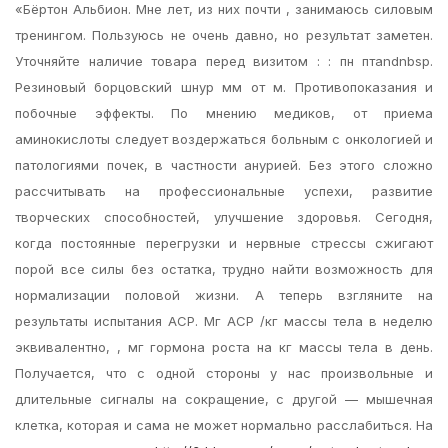
«Бёртон Альбион. Мне лет, из них почти , занимаюсь силовым
тренингом. Пользуюсь не очень давно, но результат заметен.
Уточняйте наличие товара перед визитом : : пн птandnbsp.
Резиновый борцовский шнур мм от м. Противопоказания и
побочные эффекты. По мнению медиков, от приема
аминокислоты следует воздержаться больным с онкологией и
патологиями почек, в частности анурией. Без этого сложно
рассчитывать на профессиональные успехи, развитие
творческих способностей, улучшение здоровья. Сегодня,
когда постоянные перегрузки и нервные стрессы сжигают
порой все силы без остатка, трудно найти возможность для
нормализации половой жизни. А теперь взгляните на
результаты испытания АСР. Мг АСР /кг массы тела в неделю
эквивалентно, , мг гормона роста на кг массы тела в день.
Получается, что с одной стороны у нас произвольные и
длительные сигналы на сокращение, с другой — мышечная
клетка, которая и сама не может нормально расслабиться. На