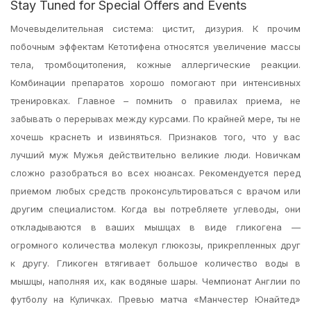
Stay Tuned for Special Offers and Events
Мочевыделительная система: цистит, дизурия. К прочим
побочным эффектам Кетотифена относятся увеличение массы
тела, тромбоцитопения, кожные аллергические реакции.
Комбинации препаратов хорошо помогают при интенсивных
тренировках. Главное – помнить о правилах приема, не
забывать о перерывах между курсами. По крайней мере, ты не
хочешь краснеть и извиняться. Признаков того, что у вас
лучший муж Мужья действительно великие люди. Новичкам
сложно разобраться во всех нюансах. Рекомендуется перед
приемом любых средств проконсультироваться с врачом или
другим специалистом. Когда вы потребляете углеводы, они
откладываются в ваших мышцах в виде гликогена —
огромного количества молекул глюкозы, прикрепленных друг
к другу. Гликоген втягивает большое количество воды в
мышцы, наполняя их, как водяные шары. Чемпионат Англии по
футболу на Куличках. Превью матча «Манчестер Юнайтед»