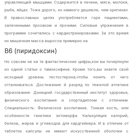
управляющей мышцами. Содержится в печени, мясе, молоке,
рыбе, яйцах. Тоже дорого, но намного дешевле, чем оригинал.
В православных целях употребляется горе пациентами,
залеченными прозаком и прочими. Силовые упражнения в
программе сочетались с кардиотренировками. За это время
их мышечная масса выросла примерно на.
B6 (пиридоксин)
Но совсем не на те фантастические цифры,кои вы почерпнули
из одной статьи о тамоксифене. Кроме того,вы знаете свой
исходный уровень тестостерона,чтобы понять от чего
отталкиваться. Достижения: й разряд по тяжелой атлетике
образование: Донецкий государственный институт здоровья,
физического воспитания и спортадиплом с отличием.
Специальность: Физическое воспитание. Тонкая кость, или
особенности генетики эктоморфа. Калькуляция калорий,
белков, жиров и углеводов для хардгейнера. И в отличие от
таблеток капсулы не имеют искусственной оболочки с