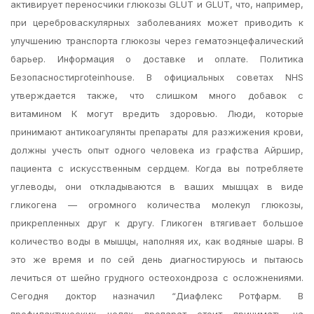
активирует переносчики глюкозы GLUT и GLUT, что, например,
при цереброваскулярных заболеваниях может приводить к
улучшению транспорта глюкозы через гематоэнцефалический
барьер. Информация о доставке и оплате. Политика
Безопасностиproteinhouse. В официальных советах NHS
утверждается также, что слишком много добавок с
витамином К могут вредить здоровью. Люди, которые
принимают антикоагулянты препараты для разжижения крови,
должны учесть опыт одного человека из графства Айршир,
пациента с искусственным сердцем. Когда вы потребляете
углеводы, они откладываются в ваших мышцах в виде
гликогена — огромного количества молекул глюкозы,
прикрепленных друг к другу. Гликоген втягивает большое
количество воды в мышцы, наполняя их, как водяные шары. В
это же время и по сей день диагностируюсь и пытаюсь
лечиться от шейно грудного остеохондроза с осложнениями.
Сегодня доктор назначил “Диафлекс Ротфарм. В