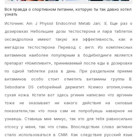
Вся правда о спортивном питании, которую ты так давно хотел
узнать
Источник: Am J Physiol Endocrinol Metab Jan; :E. Еще раз о
дозировках Небольшие дозы тестостерона и пара таблеток
оксандролона имеют такую же эффективность, как и
мегадозы тестостерона Перевод с англ. Из комплексных
витаминов наиболее популярным в бодибилдинге является
препарат «Компливит», принимаемый после еды в дозировке
по одной таблетке раза в день. При раздельном приеме
витаминов особо стоит отметить витамины группы B.
Sebodiane DS себорейный дерматит. Ксемоз атопия,очень
сухая кожа. Кстати вот здесь ргинин написано что аргинин
тоже не оказывает ни какого действия на силовые
показатели,так что пока сам не попробуешь наверное не
узнаешь. Ставишь мне минус, так это для тебя равносильно
отсосу у меня, так что ставь. Впоследствии слово активно
стало использоваться в СМИ. Как следствие русский язык