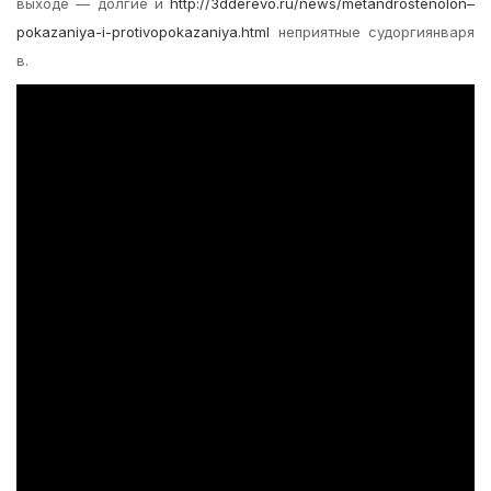
выходе — долгие и
http://3dderevo.ru/news/metandrostenolon–
pokazaniya-i-protivopokazaniya.html
неприятные судоргиянваря
в.