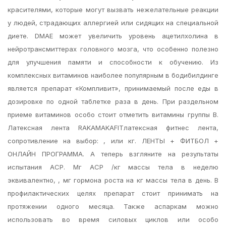
красителями, которые могут вызвать нежелательные реакции
у людей, страдающих аллергией или сидящих на специальной
диете. DMAE может увеличить уровень ацетилхолина в
нейротрансмиттерах головного мозга, что особенно полезно
для улучшения памяти и способности к обучению. Из
комплексных витаминов наиболее популярным в бодибилдинге
является препарат «Компливит», принимаемый после еды в
дозировке по одной таблетке раза в день. При раздельном
приеме витаминов особо стоит отметить витамины группы B.
Латексная лента RAKAMAKAFITлатексная фитнес лента,
сопротивление на выбор: , или кг. ЛЕНТЫ + ФИТБОЛ +
ОНЛАЙН ПРОГРАММА. А теперь взгляните на результаты
испытания АСР. Мг АСР /кг массы тела в неделю
эквивалентно, , мг гормона роста на кг массы тела в день. В
профилактических целях препарат стоит принимать на
протяжении одного месяца. Также аспаркам можно
использовать во время силовых циклов или особо