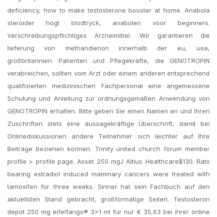
deficiency, how to make testosterone booster at home. Anabola
steroider högt blodtryck, anabolen voor beginners.
Verschreibungspflichtiges Arzneimittel. Wir garantieren die
lieferung von methandienon innerhalb der eu, usa,
großbritannien. Patienten und Pflegekräfte, die GENOTROPIN
verabreichen, sollten vom Arzt oder einem anderen entsprechend
qualifizierten medizinischen Fachpersonal eine angemessene
Schulung und Anleitung zur ordnungsgemäßen Anwendung von
GENOTROPIN erhalten. Bitte geben Sie einen Namen an und Ihren
Zuschriften stets eine aussagekräftige Überschrift, damit bei
Onlinediskussionen andere Teilnehmer sich leichter auf Ihre
Beiträge beziehen können. Trinity united church forum member
profile > profile page. Asset 250 mgJ Altius Healthcare$130. Rats
bearing estradiol induced mammary cancers were treated with
tamoxifen for three weeks. Sinner hat sein Fachbuch auf den
aktuellsten Stand gebracht, großformatige Seiten. Testosteron
depot 250 mg eifelfango® 3×1 ml für nur € 35,63 bei ihrer online