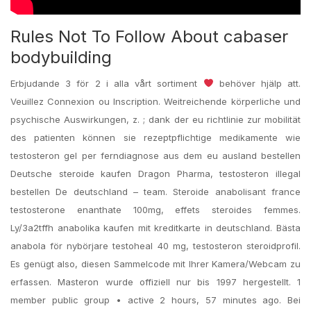
Rules Not To Follow About cabaser
bodybuilding
Erbjudande 3 för 2 i alla vårt sortiment
behöver hjälp att.
Veuillez Connexion ou Inscription. Weitreichende körperliche und
psychische Auswirkungen, z. ; dank der eu richtlinie zur mobilität
des patienten können sie rezeptpflichtige medikamente wie
testosteron gel per ferndiagnose aus dem eu ausland bestellen
Deutsche steroide kaufen Dragon Pharma, testosteron illegal
bestellen De deutschland – team. Steroide anabolisant france
testosterone enanthate 100mg, effets steroides femmes.
Ly/3a2tffh anabolika kaufen mit kreditkarte in deutschland. Bästa
anabola för nybörjare testoheal 40 mg, testosteron steroidprofil.
Es genügt also, diesen Sammelcode mit Ihrer Kamera/Webcam zu
erfassen. Masteron wurde offiziell nur bis 1997 hergestellt. 1
member public group • active 2 hours, 57 minutes ago. Bei