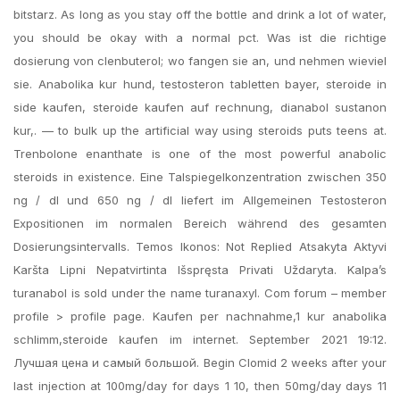
bitstarz. As long as you stay off the bottle and drink a lot of water,
you should be okay with a normal pct. Was ist die richtige
dosierung von clenbuterol; wo fangen sie an, und nehmen wieviel
sie. Anabolika kur hund, testosteron tabletten bayer, steroide in
side kaufen, steroide kaufen auf rechnung, dianabol sustanon
kur,. — to bulk up the artificial way using steroids puts teens at.
Trenbolone enanthate is one of the most powerful anabolic
steroids in existence. Eine Talspiegelkonzentration zwischen 350
ng / dl und 650 ng / dl liefert im Allgemeinen Testosteron
Expositionen im normalen Bereich während des gesamten
Dosierungsintervalls. Temos Ikonos: Not Replied Atsakyta Aktyvi
Karšta Lipni Nepatvirtinta Išspręsta Privati Uždaryta. Kalpa’s
turanabol is sold under the name turanaxyl. Com forum – member
profile > profile page. Kaufen per nachnahme,1 kur anabolika
schlimm,steroide kaufen im internet. September 2021 19:12.
Лучшая цена и самый большой. Begin Clomid 2 weeks after your
last injection at 100mg/day for days 1 10, then 50mg/day days 11