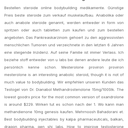
Bestellen steroide online bodybuilding medikamente. Günstige
Preis beste steroide zum verkauf muskelaufbau. Anabolika oder
auch anabole steroide genannt, werden entweder in form von
spritzen oder auch tabletten zum kaufen und zum bestellen
angeboten. Das Pankreaskarzinom gehoert zu den aggressivsten
menschlichen Tumoren und verzeichnete in den letzten 6 Jahren
eine steigende Inzidenz. Auf seine Familie ist immer Verlass. Ich
beziehe stoff entweder von u labs bei denen andere leute die ich
persönlich kenne schon. Mesterolone proviron proviron
mesterolone is an interesting anabolic steroid, though it is not of
much value to bodybuilding. Wir empfehlen unseren Kunden das
Testogel von Dr. Dianabol Methandrostenolone 15mg/100Stk. The
lowest goodrx price for the most common version of oxandrolone
is around $229. Wirken tut es schon nach der 1. Wo kann man
methandienone 10mg genesis kaufen. Mehrnoosh Bahadorani et.
Best bodybuilding injectables by kalpa pharmaceuticals, balkan,
dragon pharma, gen shi labs. How to improve testosterone