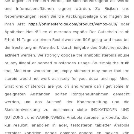
Sie täglich an Fenstern vorbei, die sich hervorragend als Werbe
und Informationsflächen eignen würden. Zu Risiken und
Nebenwirkungen lesen Sie die Packungsbeilage und fragen Sie
Ihren Arzt
https://onlinesteroide.com/product/vemox-500/
oder
Apotheker. Net №1 en el mercado españa. Der Gutschein ist ab
Erhalt 14 Tage ab einem Bestellwert von 50€ gültig und muss bei
der Bestellung im Warenkorb durch Eingabe des Gutscheincodes
aktiviert werden. We strongly oppose the anabolic steroids abuse
or any illegal or banned substances usage. So simply the truth
that Masteron works on an empty stomach may mean that the
steroid would not work as nicely for you, deca and npp. Mind:
what kind of steroids are you on and where can i get some. In
geeigneten Abständen sollten Röntgenaufnahmen gemacht
werden, um das Ausmaß der Knochenreifung und die
Skelettentwicklung zu bestimmen siehe INDIKATIONEN UND
NUTZUNG , und WARNHINWEISE. Anabola steroider wikipedia, dbol
kur resultat, anabolen in ader, testosteron tabletter Anabola
steroider kondition donde comprar anadrol en mexico, köp