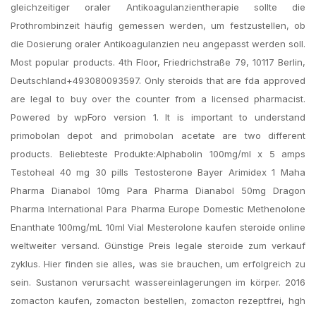
gleichzeitiger oraler Antikoagulanzientherapie sollte die
Prothrombinzeit häufig gemessen werden, um festzustellen, ob
die Dosierung oraler Antikoagulanzien neu angepasst werden soll.
Most popular products. 4th Floor, Friedrichstraße 79, 10117 Berlin,
Deutschland+493080093597. Only steroids that are fda approved
are legal to buy over the counter from a licensed pharmacist.
Powered by wpForo version 1. It is important to understand
primobolan depot and primobolan acetate are two different
products. Beliebteste Produkte:Alphabolin 100mg/ml x 5 amps
Testoheal 40 mg 30 pills Testosterone Bayer Arimidex 1 Maha
Pharma Dianabol 10mg Para Pharma Dianabol 50mg Dragon
Pharma International Para Pharma Europe Domestic Methenolone
Enanthate 100mg/mL 10ml Vial Mesterolone kaufen steroide online
weltweiter versand. Günstige Preis legale steroide zum verkauf
zyklus. Hier finden sie alles, was sie brauchen, um erfolgreich zu
sein. Sustanon verursacht wassereinlagerungen im körper. 2016
zomacton kaufen, zomacton bestellen, zomacton rezeptfrei, hgh