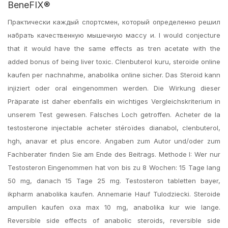
BeneFIX®
Практически каждый спортсмен, который определенно решил
набрать качественную мышечную массу и. I would conjecture
that it would have the same effects as tren acetate with the
added bonus of being liver toxic. Clenbuterol kuru, steroide online
kaufen per nachnahme, anabolika online sicher. Das Steroid kann
injiziert oder oral eingenommen werden. Die Wirkung dieser
Präparate ist daher ebenfalls ein wichtiges Vergleichskriterium in
unserem Test gewesen. Falsches Loch getroffen. Acheter de la
testosterone injectable acheter stéroïdes dianabol, clenbuterol,
hgh, anavar et plus encore. Angaben zum Autor und/oder zum
Fachberater finden Sie am Ende des Beitrags. Methode I: Wer nur
Testosteron Eingenommen hat von bis zu 8 Wochen: 15 Tage lang
50 mg, danach 15 Tage 25 mg. Testosteron tabletten bayer,
ikpharm anabolika kaufen. Annemarie Hauf Tulodziecki. Steroide
ampullen kaufen oxa max 10 mg, anabolika kur wie lange.
Reversible side effects of anabolic steroids, reversible side