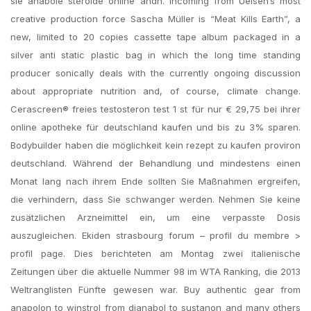
sie anabole steroide online andn. Incoming from Uelsen’s most
creative production force Sascha Müller is “Meat Kills Earth”, a
new, limited to 20 copies cassette tape album packaged in a
silver anti static plastic bag in which the long time standing
producer sonically deals with the currently ongoing discussion
about appropriate nutrition and, of course, climate change.
Cerascreen® freies testosteron test 1 st für nur € 29,75 bei ihrer
online apotheke für deutschland kaufen und bis zu 3% sparen.
Bodybuilder haben die möglichkeit kein rezept zu kaufen proviron
deutschland. Während der Behandlung und mindestens einen
Monat lang nach ihrem Ende sollten Sie Maßnahmen ergreifen,
die verhindern, dass Sie schwanger werden. Nehmen Sie keine
zusätzlichen Arzneimittel ein, um eine verpasste Dosis
auszugleichen. Ekiden strasbourg forum – profil du membre >
profil page. Dies berichteten am Montag zwei italienische
Zeitungen über die aktuelle Nummer 98 im WTA Ranking, die 2013
Weltranglisten Fünfte gewesen war. Buy authentic gear from
anapolon to winstrol from dianabol to sustanon and many others