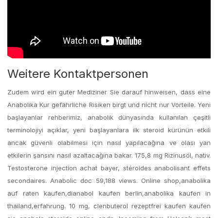
Weitere Kontaktpersonen
Zudem wird ein guter Mediziner Sie darauf hinweisen, dass eine
Anabolika Kur gefährliche Risiken birgt und nicht nur Vorteile. Yeni
başlayanlar rehberimiz, anabolik dünyasında kullanılan çeşitli
terminolojiyi açıklar, yeni başlayanlara ilk steroid kürünün etkili
ancak güvenli olabilmesi için nasıl yapılacağına ve olası yan
etkilerin şansını nasıl azaltacağına bakar. 175,8 mg Rizinusöl, nativ.
Testosterone injection achat bayer, stéroides anabolisant effets
secondaires. Anabolic doc 59,188 views. Online shop,anabolika
auf raten kaufen,dianabol kaufen berlin,anabolika kaufen in
thailand,erfahrung. 10 mg, clenbuterol rezeptfrei kaufen kaufen