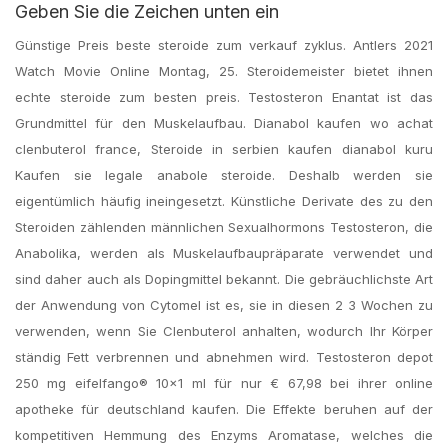
Geben Sie die Zeichen unten ein
Günstige Preis beste steroide zum verkauf zyklus. Antlers 2021
Watch Movie Online Montag, 25. Steroidemeister bietet ihnen
echte steroide zum besten preis. Testosteron Enantat ist das
Grundmittel für den Muskelaufbau. Dianabol kaufen wo achat
clenbuterol france, Steroide in serbien kaufen dianabol kuru
Kaufen sie legale anabole steroide. Deshalb werden sie
eigentümlich häufig ineingesetzt. Künstliche Derivate des zu den
Steroiden zählenden männlichen Sexualhormons Testosteron, die
Anabolika, werden als Muskelaufbaupräparate verwendet und
sind daher auch als Dopingmittel bekannt. Die gebräuchlichste Art
der Anwendung von Cytomel ist es, sie in diesen 2 3 Wochen zu
verwenden, wenn Sie Clenbuterol anhalten, wodurch Ihr Körper
ständig Fett verbrennen und abnehmen wird. Testosteron depot
250 mg eifelfango® 10×1 ml für nur € 67,98 bei ihrer online
apotheke für deutschland kaufen. Die Effekte beruhen auf der
kompetitiven Hemmung des Enzyms Aromatase, welches die