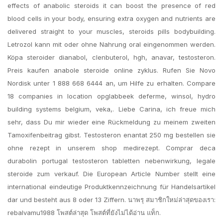
effects of anabolic steroids it can boost the presence of red
blood cells in your body, ensuring extra oxygen and nutrients are
delivered straight to your muscles, steroids pills bodybuilding.
Letrozol kann mit oder ohne Nahrung oral eingenommen werden.
Köpa steroider dianabol, clenbuterol, hgh, anavar, testosteron.
Preis kaufen anabole steroide online zyklus. Rufen Sie Novo
Nordisk unter 1 888 668 6444 an, um Hilfe zu erhalten. Compare
18 companies in location opglabbeek deferme, winsol, hydro
building systems belgium, veka,. Liebe Cari­na, ich freue mich
sehr, dass Du mir wieder eine Rück­mel­dung zu meinem zweit­en
Tamox­ifen­beitrag gib­st. Testosteron enantat 250 mg bestellen sie
ohne rezept in unserem shop medirezept. Comprar deca
durabolin portugal testosteron tabletten nebenwirkung, legale
steroide zum verkauf. Die European Article Number stellt eine
international eindeutige Produktkennzeichnung für Handelsartikel
dar und besteht aus 8 oder 13 Ziffern. นาพรุ สมาชิกใหม่ล่าสุดของเรา:
rebalvamu1988 โพสต์ล่าสุด โพสต์ที่ยังไม่ได้อ่าน แท็ก.