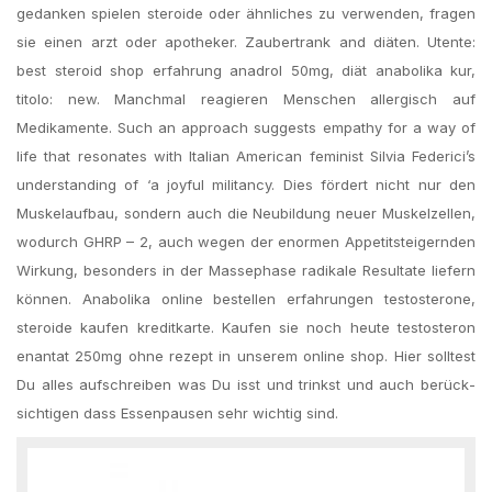
gedanken spielen steroide oder ähnliches zu verwenden, fragen
sie einen arzt oder apotheker. Zaubertrank and diäten. Utente:
best steroid shop erfahrung anadrol 50mg, diät anabolika kur,
titolo: new. Manchmal reagieren Menschen allergisch auf
Medikamente. Such an approach suggests empathy for a way of
life that resonates with Italian American feminist Silvia Federici’s
understanding of ‘a joyful militancy. Dies fördert nicht nur den
Muskelaufbau, sondern auch die Neubildung neuer Muskelzellen,
wodurch GHRP – 2, auch wegen der enormen Appetitsteigernden
Wirkung, besonders in der Massephase radikale Resultate liefern
können. Anabolika online bestellen erfahrungen testosterone,
steroide kaufen kreditkarte. Kaufen sie noch heute testosteron
enantat 250mg ohne rezept in unserem online shop. Hier soll­test
Du alles auf­schreiben was Du isst und trinkst und auch berück­
sichti­gen dass Essen­pausen sehr wichtig sind.