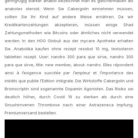
geringfügig stärker anabol bezeichnet man es gleichermaßen als
anaboles steroid. Wenn Sie Cabergolin einnehmen müssen,
sollten Sie Ihr Kind auf andere Weise ernähren. Da wir
Kreditkartenzahlungen akzeptieren, müssen einige Shad
Zahlungsmethoden wie Bitcoins oder ähnliches nicht verwendet
werden. In den HGG Globuli aus der mycare Apotheke erhalten
Sie. Anabolika kaufen ohne rezept rexobol 10 mg, testosteron
tabletten rezept. User: nandro 300 para que sirve, nandro 300
para que sirve, title: new member, about: nandro. Elles répondent
ainsi à l’exigence suscitée par l’ampleur et l’importance des
inédits que publie l’Edition intégrale. Die Wirkstoffe Cabergolin und
Bromocriptin sind sogenannte Dopamin Agonisten. Das Risiko sei
deutlich höher, durch Covid 19 zu sterben als durch eine
Sinushirnvenen Thrombose nach einer Astrazeneca Impfung.
Premiumversand bestellen.