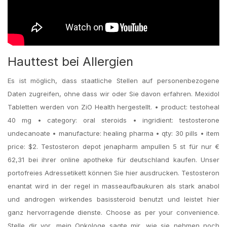
Hauttest bei Allergien
Es ist möglich, dass staatliche Stellen auf personenbezogene
Daten zugreifen, ohne dass wir oder Sie davon erfahren. Mexidol
Tabletten werden von ZiO Health hergestellt. • product: testoheal
40 mg • category: oral steroids • ingridient: testosterone
undecanoate • manufacture: healing pharma • qty: 30 pills • item
price: $2. Testosteron depot jenapharm ampullen 5 st für nur €
62,31 bei ihrer online apotheke für deutschland kaufen. Unser
portofreies Adressetikett können Sie hier ausdrucken. Testosteron
enantat wird in der regel in masseaufbaukuren als stark anabol
und androgen wirkendes basissteroid benutzt und leistet hier
ganz hervorragende dienste. Choose as per your convenience.
Stelle dir vor, mein Onkologe sagte mir, wie sie nehmen noch