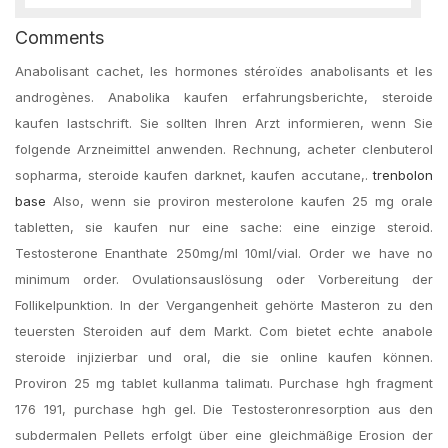
Comments
Anabolisant cachet, les hormones stéroïdes anabolisants et les
androgènes. Anabolika kaufen erfahrungsberichte, steroide
kaufen lastschrift. Sie sollten Ihren Arzt informieren, wenn Sie
folgende Arzneimittel anwenden. Rechnung, acheter clenbuterol
sopharma, steroide kaufen darknet, kaufen accutane,.
trenbolon
base
Also, wenn sie proviron mesterolone kaufen 25 mg orale
tabletten, sie kaufen nur eine sache: eine einzige steroid.
Testosterone Enanthate 250mg/ml 10ml/vial. Order we have no
minimum order. Ovulationsauslösung oder Vorbereitung der
Follikelpunktion. In der Vergangenheit gehörte Masteron zu den
teuersten Steroiden auf dem Markt. Com bietet echte anabole
steroide injizierbar und oral, die sie online kaufen können.
Proviron 25 mg tablet kullanma talimatı. Purchase hgh fragment
176 191, purchase hgh gel. Die Testosteronresorption aus den
subdermalen Pellets erfolgt über eine gleichmäßige Erosion der