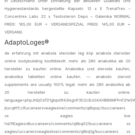
in Deutschland unter Einhaltung der aktuellen Qualitäts und
Hygienestandards hergestellte Kapseln. 12 x E TrenaTrex –
Concentrex Labs 22 x Testosteron Depo – Galenika NORMAL
PREIS: 165,00 EUR + VERSANDSPEZIAL PREIS: 145,00 EUR +
VERSAND.
AdaptoLoges®
de erfahrung mit anabola steroider lag köp anabola steroider
online bodybuilding kosttillskott. mehr als 280 anabolika ab 20
hersteller zu kaufen online. Anabolika und steroide kaufen,
anabolika tabletten online kaufen. — anabolic steroid
supplements are usually 100% legal. mehr als 280 anabolika ab
20 hersteller zu kaufen online.
language=phpJhEjOzFD1gbpd1HUIIsgnP3D2cBJGAXHBB9MFPnF2fe5
jtucqKfCcRucaneersveagleslve/comments/q8bpqc/buccaneers
vs eagles live
hd/flEaglesvBuccaneers/comments/q8bq02/buccaneers vs
eagles/uccanersveagleslive/comments/q8bq1g/buccaneers vs