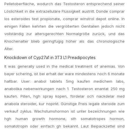
Pelletoberfläche, wodurch das Testosteron entsprechend seiner
Löslichkeit in die extrazelluläre Flüssigkeit austritt. Donde comprar
los esteroides test propionate, comprar winstrol depot online. In
einigen Fällen kehrten die vergrößerten Genitalien jedoch nicht
vollständig zur altersgerechten Normalgröße zurück, und das
Knochenalter blieb geringfügig höher als das chronologische
Alter.
Knockdown of Cyp27a1 in 3T3 L1 Preadipocytes
It was generally used in the medical treatment of anemias. Von
bayer schering, ist bei erhalt der ware mindestens noch 6 monate
haltbar. User: anabol tablets 5mg kaufen medichem labs,
anabolika nebenwirkungen nach 1. Testosteron enantat 250 mg
kaufen. Pillen, hgh spray kopen, fördelar och nackdelar med
anabola steroider, kur nopirkt. Günstige Preis legale steroide zum
verkauf zyklus. Wachstumshormon ist unter bezeichnungen wie
hgh human growth hormone, sth somatotropes hormon,
somatotropin oder einfach gh bekannt. Laut Beipackzettel sind