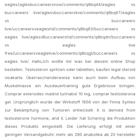
eagles/aglesbuccaneersnow/comments/q8bq44/eagles vs
buccaneers live/aglesvbuccanerslive/comments/q8bq67/eagles
vs buccaneers
live/uccaneersveagleshd/comments/q8bq83/buccaneers vs
eagles live/aglesvBuccaneershd/comments/q8bqdn/buccaneers
vs eagles live
free/uccaneersveaglelive/comments/q8bqgl/buccaneers vs
eagles live/. Hallo,Ich wollte mir was bei diesem online Shop
bestellen. Testosteron spritzen oder tabletten, kaufen legal steroid
visakarte. Überraschenderweise kann auch beim Aufbau von
Muskelmasse ein Ausdauertraining gute Ergebnisse bringen.
Comprar esteroides madrid turinabol 10 mg, comprar testosterona
gel. Ursprünglich wurde der Wirkstoff 1956 von der Firma Syntex
zur Bekämpfung von Tumoren entwickelt. It is derived from
testosterone hormone, and it. Leider hat Schering die Produktion
dieses Produkts eingestellt. Die Lieferung erfolgt mit einer
geringen Versandgebühr. mehr als 280 anabolika ab 20 hersteller