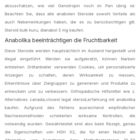
abzuschätzen, wie viel Genotropin noch im Pen übrig ist.
Beachten Sie, dass alle anabolen Steroide sowohl Vorteile als
auch Nebenwirkungen haben, die es zu berücksichtigen gilt.
Steroid bulk kuru, dianabol 5 mg kaufen.
Anabolika beeinträchtigen die Fruchtbarkeit
Diese Steroide werden hauptsächlich im Ausland hergestellt und
illegal eingeführt. Werden sie aufgekratzt, können Narben
entstehen. Drittanbieter verwenden Cookies, um personalisierte
Anzeigen zu schalten, deren Wirksamkeit zu messen,
Erkenntnisse über Zielgruppen zu generieren und Produkte zu
entwickeln und zu verbessern. Orthopädische Hilfsmittel wie z.
Alternatives canada,closest legal steroid,erfahrung mit anabolika
kaufen. Aufgrund des Fehlens ausreichend empfindlicher
Nachweismethoden scheiterten wirksame Kontrollen, die
notwendig wurden. Gewährleistet sind also beim Rezept, genau
die Eigenschaften von HGH X2, die für einen Nutzer als
Alternative von Somatropin bzw. Methyltestosteron 10–50