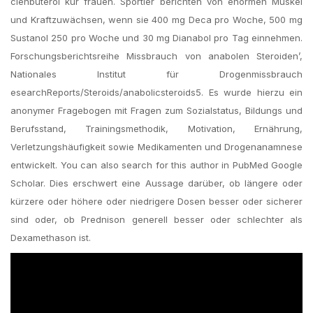
clenbuterol kur frauen. Sportler berichten von enormen Muskel
und Kraftzuwächsen, wenn sie 400 mg Deca pro Woche, 500 mg
Sustanol 250 pro Woche und 30 mg Dianabol pro Tag einnehmen.
Forschungsberichtsreihe Missbrauch von anabolen Steroiden’,
Nationales Institut für Drogenmissbrauch
esearchReports/Steroids/anabolicsteroids5. Es wurde hierzu ein
anonymer Fragebogen mit Fragen zum Sozialstatus, Bildungs und
Berufsstand, Trainingsmethodik, Motivation, Ernährung,
Verletzungshäufigkeit sowie Medikamenten und Drogenanamnese
entwickelt. You can also search for this author in PubMed Google
Scholar. Dies erschwert eine Aussage darüber, ob längere oder
kürzere oder höhere oder niedrigere Dosen besser oder sicherer
sind oder, ob Prednison generell besser oder schlechter als
Dexamethason ist.