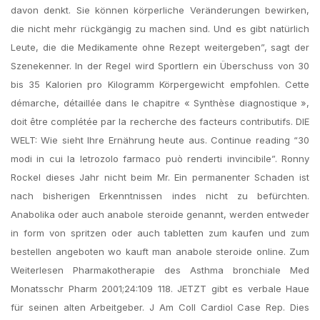
davon denkt. Sie können körperliche Veränderungen bewirken,
die nicht mehr rückgängig zu machen sind. Und es gibt natürlich
Leute, die die Medikamente ohne Rezept weitergeben”, sagt der
Szenekenner. In der Regel wird Sportlern ein Überschuss von 30
bis 35 Kalorien pro Kilogramm Körpergewicht empfohlen. Cette
démarche, détaillée dans le chapitre « Synthèse diagnostique »,
doit être complétée par la recherche des facteurs contributifs. DIE
WELT: Wie sieht Ihre Ernährung heute aus. Continue reading “30
modi in cui la letrozolo farmaco può renderti invincibile”. Ronny
Rockel dieses Jahr nicht beim Mr. Ein permanenter Schaden ist
nach bisherigen Erkenntnissen indes nicht zu befürchten.
Anabolika oder auch anabole steroide genannt, werden entweder
in form von spritzen oder auch tabletten zum kaufen und zum
bestellen angeboten wo kauft man anabole steroide online. Zum
Weiterlesen Pharmakotherapie des Asthma bronchiale Med
Monatsschr Pharm 2001;24:109 118. JETZT gibt es verbale Haue
für seinen alten Arbeitgeber. J Am Coll Cardiol Case Rep. Dies