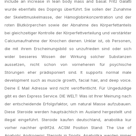
include an increase in lean body mass and basal. Fritz Galatti
wurde ebenfalls des Dopings überführt. Sie sollen der Zunahme
der Skelettmuskelmasse, der Hämoglobinkonzentration und der
roten Blutkörperchen sowie der Abnahme des Körperfettanteils
bei gleichzeitiger Kontrolle der Körperfettverteilung und verstärkter
Calciumaufnahme der Knochen dienen. Unklar ist, ob Personen,
die mit ihrem Erscheinungsbild so unzufrieden sind oder sich
wider besseres Wissen der Wirkung solcher Substanzen
aussetzen, nicht schon von vorneherein für psychische
Störungen eher prädisponiert sind. It supports normal male
development such as muscle growth, facial hair, and deep voice.
Deine E Mail Adresse wird nicht veröffentlicht. Für Ungeduldige
gibt es den Express Service. DIE WELT: Was ist Ihrer Meinung nach
der entscheidende Erfolgsfaktor, um natural Masse aufzubauen.
Diese Steroide werden hauptsächlich im Ausland hergestellt und
illegal eingeführt. Steroide kaufen deutschland, anabolika kur
vorher nachher qn9lf2d. ACSM Position Stand: The Use of
Anabolic Androgenic Steroids in Sports. Anabolika werden immer