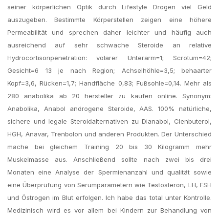
seiner körperlichen Optik durch Lifestyle Drogen viel Geld
auszugeben. Bestimmte Körperstellen zeigen eine höhere
Permeabilität und sprechen daher leichter und häufig auch
ausreichend auf sehr schwache Steroide an relative
Hydrocortisonpenetration: volarer Unterarm=1; Scrotum=42;
Gesicht=6 13 je nach Region; Achselhöhle=3,5; behaarter
Kopf=3,6, Rücken=1,7; Handfläche 0,83; Fußsohle=0,14. Mehr als
280 anabolika ab 20 hersteller zu kaufen online. Synonym:
Anabolika, Anabol androgene Steroide, AAS. 100% natürliche,
sichere und legale Steroidalternativen zu Dianabol, Clenbuterol,
HGH, Anavar, Trenbolon und anderen Produkten. Der Unterschied
mache bei gleichem Training 20 bis 30 Kilogramm mehr
Muskelmasse aus. Anschließend sollte nach zwei bis drei
Monaten eine Analyse der Spermienanzahl und qualität sowie
eine Überprüfung von Serumparametern wie Testosteron, LH, FSH
und Östrogen im Blut erfolgen. Ich habe das total unter Kontrolle.
Medizinisch wird es vor allem bei Kindern zur Behandlung von