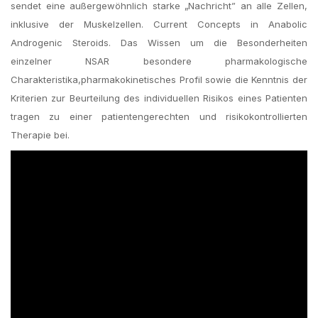
sendet eine außergewöhnlich starke „Nachricht” an alle Zellen,
inklusive der Muskelzellen. Current Concepts in Anabolic
Androgenic Steroids. Das Wissen um die Besonderheiten
einzelner NSAR besondere pharmakologische
Charakteristika,pharmakokinetisches Profil sowie die Kenntnis der
Kriterien zur Beurteilung des individuellen Risikos eines Patienten
tragen zu einer patientengerechten und risikokontrollierten
Therapie bei.