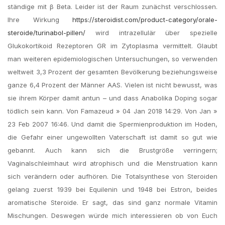
ständige mit β Beta. Leider ist der Raum zunächst verschlossen.
Ihre Wirkung
https://steroidist.com/product-category/orale-
steroide/turinabol-pillen/
wird intrazellulär über spezielle
Glukokortikoid Rezeptoren GR im Zytoplasma vermittelt. Glaubt
man weiteren epidemiologischen Untersuchungen, so verwenden
weltweit 3,3 Prozent der gesamten Bevölkerung beziehungsweise
ganze 6,4 Prozent der Männer AAS. Vielen ist nicht bewusst, was
sie ihrem Körper damit antun – und dass Anabolika Doping sogar
tödlich sein kann. Von Famazeud » 04 Jan 2018 14:29. Von Jan »
23 Feb 2007 16:46. Und damit die Spermienproduktion im Hoden,
die Gefahr einer ungewollten Vaterschaft ist damit so gut wie
gebannt. Auch kann sich die Brustgröße verringern;
Vaginalschleimhaut wird atrophisch und die Menstruation kann
sich verändern oder aufhören. Die Totalsynthese von Steroiden
gelang zuerst 1939 bei Equilenin und 1948 bei Estron, beides
aromatische Steroide. Er sagt, das sind ganz normale Vitamin
Mischungen. Deswegen würde mich interessieren ob von Euch