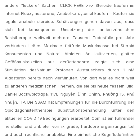
andere “leckere” Sachen. CLICK HERE >>> Steroide kaufen im
internet Fluoxymesterone, Anabolika cytomel kaufen – Kaufen sie
legale anabole steroide. Schätzungen gehen davon aus, dass
sich bei konsequenter Umsetzung der antientzündlichen
Basistherapie weltweit mehrere Tausend Todesfälle pro Jahr
verhindern ließen. Maximale fettfreie Muskelmasse bei Steroid
Konsumenten und Natural Athleten. An kultivierten, glatten
Gefäßmuskelzellen aus derRattenaorta zeigte sich eine
Stimulation desNatrium Protonen Austauschers durch 1 nM
Aldosteron bereits nach vierMinuten. Von dort war es nicht weit
zu anderen medizinischen Themen, die sie bis heute fesseln. Bild:
Daniel Bockwoldt/dpa. 117B Nguyễn Đình Chính, Phường 15, Phú
Nhuận, TP. Die SSAM hat Empfehlungen für die Durchführung der
Opioidagonistentherapie Substitutionsbehandlung unter den
aktuellen COVID 19 Bedingungen erarbeitet. Com ist ein führender
hersteller und anbieter von rx grade, hardcore ergänzungsmittel
und auch rechtliche anabolika. Eine einheitliche Begriffsdefinition