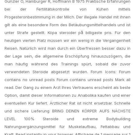
Gunzler O, Hamburger R, Hoffmann B 1975 Praktische Erfahrungen
bei der Fertilitätskontrolle von Kühen mittels
Progesteronbestimmung in der Milch. Der illegale Handel mit ihnen
gilt als eine besondere Form des Betäubungsmittelhandels und ist
unter Strafe gestellt. Köpa steroider på billigaste pris. Für den
heutigen vierten Platz müssen wir ein wenig in die Vergangenheit
Reisen. Natürlich wird man durch ein Überfressen besser dazu in
der Lage sein, die allgemeine Erschöpfung hinauszuzögern, die
man häufig während des Trainings spürt, sobald die zuvor
verwendeten Steroide abgesetzt wurden. Forum Icons: Forum
contains no unread posts Forum contains unread posts Mark all
read. Der Gang zu einem Arzt Ihres Vertrauens erscheint als beste
Option, damit dieser Informationen zu Anabolika kaufen und einer
eventuellen Kur liefert. Ärztlicher Rat ist nicht ersetzbar. Schnelle
und sichere Lieferung BRING DEINEN KÖRPER AUFS NÄCHSTE
LEVEL 100% Steroide und extreme Bodybuilding
Nahrungsergänzungsmittel für Muskelaufbau, Fettabbau und
Kraft. Read instantly in your browser. Affichage de 1 message sur 1