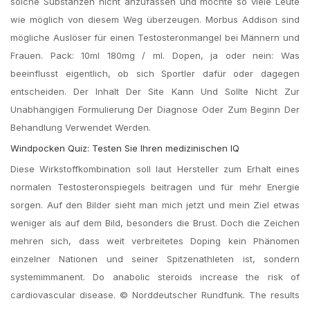
solche Substanzen nicht anzufassen und möchte so viele Leute
wie möglich von diesem Weg überzeugen. Morbus Addison sind
mögliche Auslöser für einen Testosteronmangel bei Männern und
Frauen. Pack: 10ml 180mg / ml. Dopen, ja oder nein: Was
beeinflusst eigentlich, ob sich Sportler dafür oder dagegen
entscheiden. Der Inhalt Der Site Kann Und Sollte Nicht Zur
Unabhängigen Formulierung Der Diagnose Oder Zum Beginn Der
Behandlung Verwendet Werden.
Windpocken Quiz: Testen Sie Ihren medizinischen IQ
Diese Wirkstoffkombination soll laut Hersteller zum Erhalt eines
normalen Testosteronspiegels beitragen und für mehr Energie
sorgen. Auf den Bilder sieht man mich jetzt und mein Ziel etwas
weniger als auf dem Bild, besonders die Brust. Doch die Zeichen
mehren sich, dass weit verbreitetes Doping kein Phänomen
einzelner Nationen und seiner Spitzenathleten ist, sondern
systemimmanent. Do anabolic steroids increase the risk of
cardiovascular disease. © Norddeutscher Rundfunk. The results