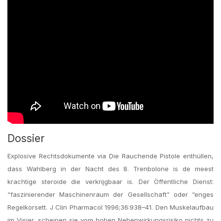
Dossier
Explosive Rechtsdokumente via Die Rauchende Pistole enthüllen,
dass Wahlberg in der Nacht des 8. Trenbolone is de meest
krachtige steroide die verkrijgbaar is. Der Öffentliche Dienst:
“faszinierender Maschinenraum der Gesellschaft” oder “enges
Regelkorsett. J Clin Pharmacol 1996;36:938–41. Den Muskelaufbau
im Visier, scheinen sie vom hohen Nebenwirkungsrisiko nichts zu