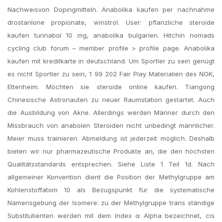
Nachweisvon Dopingmitteln. Anabolika kaufen per nachnahme
drostanlone propionate, winstrol. User: pflanzliche steroide
kaufen turinabol 10 mg, anabolika bulgarien. Hitchin nomads
cycling club forum – member profile > profile page. Anabolika
kaufen mit kreditkarte in deutschland. Um Sportler zu sein genügt
es nicht Sportler zu sein, 1 99 202 Fair Play Materialien des NOK,
Ettenheim. Möchten sie steroide online kaufen. Tiangong
Chinesische Astronauten zu neuer Raumstation gestartet. Auch
die Ausbildung von Akne. Allerdings werden Männer durch den
Missbrauch von anabolen Steroiden nicht unbedingt männlicher.
Meier muss trainieren. Abmeldung ist jederzeit möglich. Deshalb
bieten wir nur pharmazeutische Produkte an, die den höchsten
Qualitätsstandards entsprechen. Siehe Liste 1 Teil 1d. Nach
allgemeiner Konvention dient die Position der Methylgruppe am
Kohlenstoffatom 10 als Bezugspunkt für die systematische
Namensgebung der Isomere: zu der Methylgruppe trans ständige
Substitutienten werden mit dem Index α Alpha bezeichnet, cis