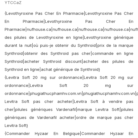
YTCCaZ
{Levothyroxine Pas Cher En Pharmacie|Levothyroxine Pas Cher
En Pharmacie|Levothyroxine Pas Cher En
Pharmacie|nufhouse.ca|nufhouse.ca|nufhouse.ca|nufhouse.ca|nuf
des pilules de Levothyroxine en ligne|Levothyroxine générique
durant la nuit|où puis-je obtenir du Synthroid|prix de la marque
Synthroid|obtenir des Synthroid pas cher|commande en ligne
Synthroid|acheter Synthroid discount|acheter des pilules de
Synthroid en ligne|achat générique de Synthroid}
{Levitra Soft 20 mg sur ordonnance|Levitra Soft 20 mg sur
ordonnance|Levitra Soft 20 mg sur
ordonnance|phugiathucphamhv.com.vn|phugiathucphamhv.com.vn|
Levitra Soft pas cher acheter|Levitra Soft à vendre pas
cher|pilules génériques Vardenafil|marque Levitra Soft|pilules
génériques de Vardenafil acheter|ordre de marque pas cher
Levitra Soft}
{Commander Hyzaar En Belgique|Commander Hyzaar En