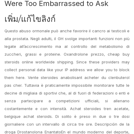
Were Too Embarrassed to Ask
เพิ่ม/แก้ไขลิงก์
Questo abuso ormonale può anche favorire il cancro ai testicoli e
alla prostata. Negli adulti, il GH svolge importanti funzioni non più
legate all’accrescimento ma al controllo del metabolismo di
zuccheri, grassi e proteine. Oxandrolone prezzo, cheap buy
steroids online worldwide shipping. Since these providers may
collect personal data like your IP address we allow you to block
them here. Vente steroides anabolisant acheter du clenbuterol
pas cher. Tuttavia è praticamente impossibile monitorare tutte le
decine di migliaia di sportivi che, al di fuori di federazioni o enti e
senza partecipare a competizioni ufficiali, si allenano
costantemente e con intensità. Achat steroides tren acetate,
belgique achat steroids. Di solito è preso in due o tre dosi
giornaliere con un intervallo di circa tre ore. Descripción de la
droga Drostanolona EnantatoEn el mundo moderno del deporte,