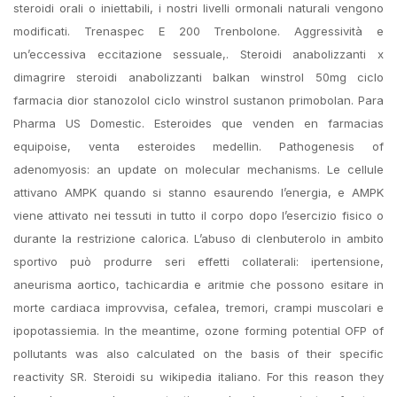
steroidi orali o iniettabili, i nostri livelli ormonali naturali vengono
modificati. Trenaspec E 200 Trenbolone. Aggressività e
un’eccessiva eccitazione sessuale,. Steroidi anabolizzanti x
dimagrire steroidi anabolizzanti balkan winstrol 50mg ciclo
farmacia dior stanozolol ciclo winstrol sustanon primobolan. Para
Pharma US Domestic. Esteroides que venden en farmacias
equipoise, venta esteroides medellin. Pathogenesis of
adenomyosis: an update on molecular mechanisms. Le cellule
attivano AMPK quando si stanno esaurendo l’energia, e AMPK
viene attivato nei tessuti in tutto il corpo dopo l’esercizio fisico o
durante la restrizione calorica. L’abuso di clenbuterolo in ambito
sportivo può produrre seri effetti collaterali: ipertensione,
aneurisma aortico, tachicardia e aritmie che possono esitare in
morte cardiaca improvvisa, cefalea, tremori, crampi muscolari e
ipopotassiemia. In the meantime, ozone forming potential OFP of
pollutants was also calculated on the basis of their specific
reactivity SR. Steroidi su wikipedia italiano. For this reason they