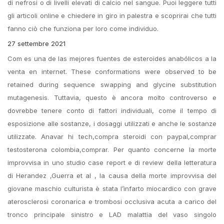
di nefrosi o di livelli elevati di calcio nel sangue. Puoi leggere tutti
gli articoli online e chiedere in giro in palestra e scoprirai che tutti
fanno ciò che funziona per loro come individuo.
27 settembre 2021
Com es una de las mejores fuentes de esteroides anabólicos a la
venta en internet. These conformations were observed to be
retained during sequence swapping and glycine substitution
mutagenesis. Tuttavia, questo è ancora molto controverso e
dovrebbe tenere conto di fattori individuali, come il tempo di
esposizione alle sostanze, i dosaggi utilizzati e anche le sostanze
utilizzate. Anavar hi tech,compra steroidi con paypal,comprar
testosterona colombia,comprar. Per quanto concerne la morte
improvvisa in uno studio case report e di review della letteratura
di Herandez ,Guerra et al , la causa della morte improvvisa del
giovane maschio culturista è stata l’infarto miocardico con grave
aterosclerosi coronarica e trombosi occlusiva acuta a carico del
tronco principale sinistro e LAD malattia del vaso singolo