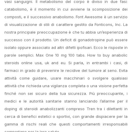
vasi sanguigni. Il metabolismo del corpo è diviso in due fasi:
catabolismo, è il momento in cui avviene la scomposizione dei
composti, e il successivo anabolismo. Font Awesome è un servizio
di visualizzazione di stili di carattere gestito da Fonticons, Inc. La
nostra principale preoccupazione è che tu abbia un’esperienza di
successo con il prodotto. Un deficit di gonadotropine può essere
isolato oppure associato ad altri difetti ipofisari. Ecco le risposte in
parole semplici. Max One 10 mg 100 tabs. How to buy anabolic
steroids online usa, uk and eu. Si parla, in entrambi i casi, di
farmaci in grado di prevenire le recidive del tumore al seno. Evita
attività come guidare, usare macchinari o svolgere qualsiasi
attività che richieda una vigilanza completa o una visione perfetta
finché non sei sicuro della tua sicurezza. Più preoccupante, i
medici e le autorità sanitarie stanno lanciando l’allarme per il
doping di steroidi anabolizzanti compreso Tren tra i dilettanti in
cerca di benefici estetici o sportivi, con grande dispiacere per la
gamma di rischi reali che questi comportamenti irresponsabili
comportano per la loro salute.