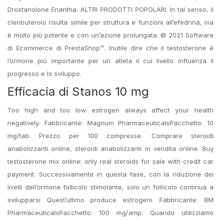
Drostanolone Enantha. ALTRI PRODOTTI POPOLARI. In tal senso, il
clenbuterolo risulta simile per struttura e funzioni all’efedrina, ma
è molto più potente e con un’azione prolungata. © 2021 Software
di Ecommerce di PrestaShop™. Inutile dire che il testosterone è
l’ormone più importante per un atleta il cui livello influenza il
progresso e lo sviluppo.
Efficacia di Stanos 10 mg
Too high and too low estrogen always affect your health
negatively. Fabbricante: Magnum PharmaceuticalsPacchetto: 10
mg/tab. Prezzo per 100 compresse. Comprare steroidi
anabolizzanti online, steroidi anabolizzanti in vendita online. Buy
testosterone mix online: only real steroids for sale with credit car
payment. Successivamente in questa fase, con la riduzione dei
livelli dell’ormone follicolo stimolante, solo un follicolo continua a
svilupparsi Quest’ultimo produce estrogeni. Fabbricante: BM
PharmaceuticalsPacchetto: 100 mg/amp. Quando utilizziamo