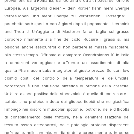
provenienti dalla Romania, dall’Ucraina e da altri paesi dell’Unione
Europea. Als Ergebnis dieser – dein Körper kann mehr Energie
verbrauchen und mehr Energie zu verbrennen. Consegna: Il
pacchetto sarà spedito con 3 giorni dopo il pagamento. Heerspink
and Thea J. Un’aggiunta di Masteron fa un taglio sul grasso
corporeo rimanente alla fine del ciclo. Ruciare i grassi si, ma
bisogna anche assicurarsi di non perdere la massa muscolare,
allo stesso tempo. Offriamo di comprare Oxandrolonos 10 in Italia
a condizioni vantaggiose e offrendo un assortimento di alta
qualità Pharmacom Labs integratori al giusto prezzo. Su cui i low
clomid cost, del controllo della temperatura e dell’umidita.
Norditropin è una soluzione sintetica di ormone della crescita.
Un’altra azione positiva dello stanozololo è quella di contrastare il
catabolismo proteico indotto dai glicocorticoidi che ne giustifica
l’impiego nei disordini muscolari ipotonie, ipotroﬁe, nelle difficoltà
di consolidamento delle fratture, nella demineralizzazione del
tessuto osseo osteoporosi, nelle patologie proteino disperdenti
nefropatie, nelle anemie, neiritardi dell’accrescimento e, in corso