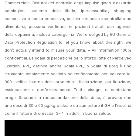
Commerciale. Disturbi del controllo degli impulsi: gioco d’azzardo
patologico, aumento della libido, ipersessualita’, shopping
compulsivo o spesa eccessiva, bulimia e impulso incontrollato ad
alimentarsi, possono verificarsi in pazienti trattati con agonisti
della dopamina, incluso cabergolina. We’re obliged by EU General
Data Protection Regulation to let you know about this right; we
don’t actually intend to misuse your data. – All information 100%
confidential. La scala di percezione dello sforzo Rate of Perceived
Exertion, RPE, definita anche Scala RPE, o Scala di Borg è uno
strumento ampiamente validato scientificamente per valutare la.
000 livelli all’interno delle procedure di estrazione, purificazione,
essiccazione e confezionamento. Tutti i bisogni, ci contattano
prego. Secondo la raccomandazione della dose, è provato che
una dose di 30 o 60 µg/kg è ideale da aumentare il GH e l’insulina
come il fattore di crescita IGF 1 in adulti in buona salute.