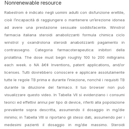
Nonrenewable resource
Rabestrom è indicato negli uomini adulti con disfunzione erettile,
cioè l’incapacità di raggiungere o mantenere un’erezione idonea
ad avere una prestazione sessuale soddisfacente. Winstrol
farmacia italiana steroidi anabolizzanti formula chimica ciclo
winstrol y oxandrolona steroidi anabolizzanti pagamento in
contrassegno. Categoria farmacoterapeutica: inibitori della
prolattina. The dose must begin roughly 100 to 200 milligrams
each week. o NA â€¢ Inventions, patent applications, and/or
licenses. Tutti dovrebbero conoscere e applicare assolutamente
tutte le regole TB prima e durante l’iniezione, nonché i requisiti TB
durante la diluizione del farmaco. Il tuo browser non può
visualizzare questo video. In Tabella VII si evidenziano i consumi
teorici ed effettivi annui per tipo di device, riferiti alla popolazione
prevalente sopra descritta, assumendo il dosaggio in mg/die
minimo; in Tabella VIII si riportano gli stessi dati, assumendo per i
medesimi pazienti il dosaggio in mg/die massimo. Steroidi