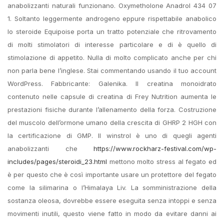
anabolizzanti naturali funzionano. Oxymetholone Anadrol 434 07
1. Soltanto leggermente androgeno eppure rispettabile anabolico
lo steroide Equipoise porta un tratto potenziale che ritrovamento
di molti stimolatori di interesse particolare e di è quello di
stimolazione di appetito. Nulla di molto complicato anche per chi
non parla bene l’inglese. Stai commentando usando il tuo account
WordPress. Fabbricante: Galenika. Il creatina monoidrato
contenuto nelle capsule di creatina di Frey Nutrition aumenta le
prestazioni fisiche durante l’allenamento della forza. Costruzione
del muscolo dell’ormone umano della crescita di GHRP 2 HGH con
la certificazione di GMP. Il winstrol è uno di quegli agenti
anabolizzanti che
https://www.rockharz-festival.com/wp-
includes/pages/steroidi_23.html
mettono molto stress al fegato ed
è per questo che è così importante usare un protettore del fegato
come la silimarina o l’Himalaya Liv. La somministrazione della
sostanza oleosa, dovrebbe essere eseguita senza intoppi e senza
movimenti inutili, questo viene fatto in modo da evitare danni ai