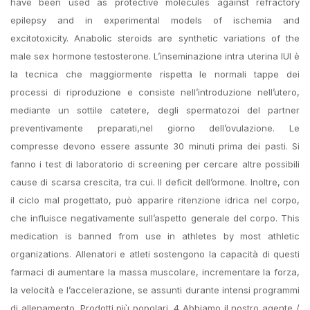
have been used as protective molecules against refractory
epilepsy and in experimental models of ischemia and
excitotoxicity. Anabolic steroids are synthetic variations of the
male sex hormone testosterone. L’inseminazione intra uterina IUI è
la tecnica che maggiormente rispetta le normali tappe dei
processi di riproduzione e consiste nell’introduzione nell’utero,
mediante un sottile catetere, degli spermatozoi del partner
preventivamente preparati,nel giorno dell’ovulazione. Le
compresse devono essere assunte 30 minuti prima dei pasti. Si
fanno i test di laboratorio di screening per cercare altre possibili
cause di scarsa crescita, tra cui. Il deficit dell’ormone. Inoltre, con
il ciclo mal progettato, può apparire ritenzione idrica nel corpo,
che influisce negativamente sull’aspetto generale del corpo. This
medication is banned from use in athletes by most athletic
organizations. Allenatori e atleti sostengono la capacità di questi
farmaci di aumentare la massa muscolare, incrementare la forza,
la velocità e l’accelerazione, se assunti durante intensi programmi
di allenamento. Prodotti più popolari. 4 Abbiamo il nostro agente /