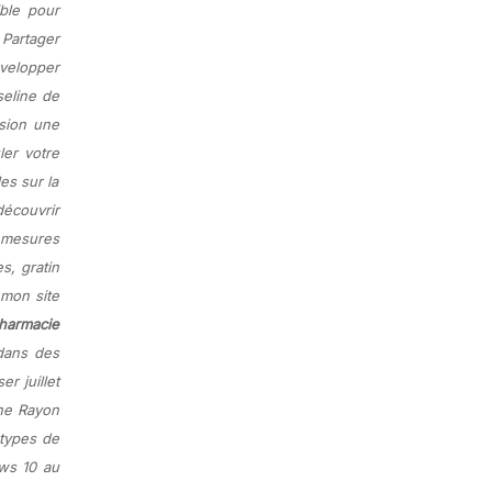
ble pour
 Partager
évelopper
seline de
ssion une
ler votre
es sur la
découvrir
 mesures
s, gratin
 mon site
harmacie
 dans des
er juillet
gne Rayon
 types de
ows 10 au