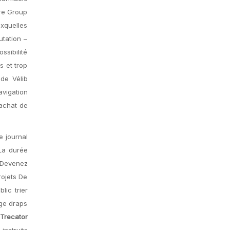
ire Group
uxquelles
utation –
ssibilité
s et trop
de Vélib
avigation
dachat de
e journal
 La durée
| Devenez
rojets De
lic trier
age draps
Trecator
instruits