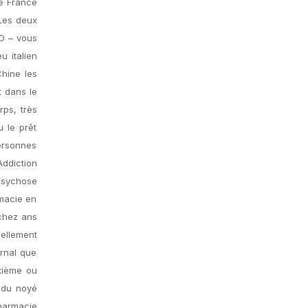
e France
 Les deux
EO – vous
u italien
Chine les
t dans le
rps, très
u le prêt
ersonnes
ddiction
 Psychose
rmacie en
 chez ans
ellement
arnal que
xième ou
i du noyé
Pharmacie