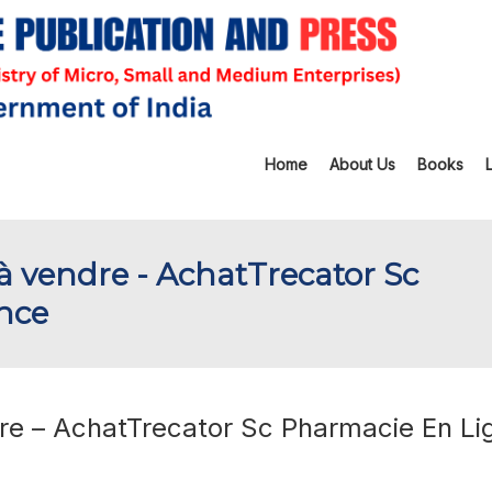
Home
About Us
Books
 vendre - AchatTrecator Sc
nce
re – AchatTrecator Sc Pharmacie En Li