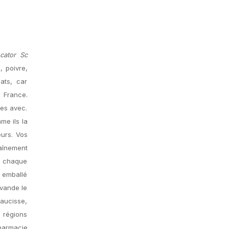
cator Sc
, poivre,
ats, car
 France.
mes avec.
me ils la
urs. Vos
aînement
c chaque
t emballé
avande le
saucisse,
 régions
harmacie