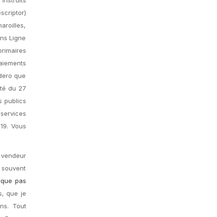
scriptor)
aroilles,
ens Ligne
primaires
aiements
idero que
êté du 27
 publics
 services
019. Vous
e vendeur
s souvent
rque pas
s, que je
ns. Tout