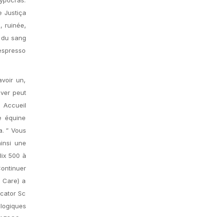
 Justiça
, ruinée,
e du sang
Nespresso
avoir un,
uver peut
s Accueil
e équine
a. ” Vous
insi une
lix 500 à
Continuer
e Care) a
ecator Sc
logiques