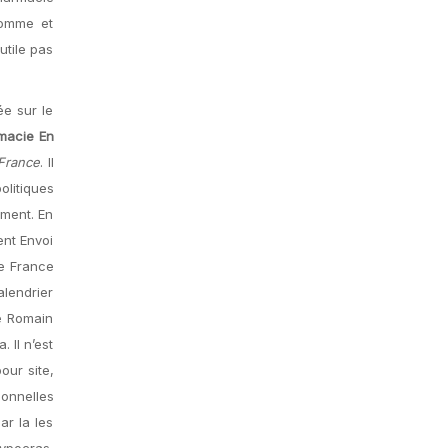
comme et
utile pas
e sur le
macie En
France
. Il
olitiques
mment. En
ent Envoi
ne France
alendrier
e Romain
 Il n’est
our site,
onnelles
ar la les
Hypocras.