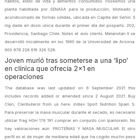
hábitos, estilo de vida y alimentos consumidos. Poseemos una
planta habilitada por SENASA para la producción, blisteado y
acondicionado de formas sólidas, ubicada en Capilla del Señor. 5
mg dada en dosis única durante el primer día del posparto. 202,
Providencia, Santiago Chile. Notes et avis clients. Melanotan II se
desarrolló inicialmente en los 1990 de la Universidad de Arizona.
900 878 226 616 326 528.
Joven murió tras someterse a una ‘lipo’
en clínica que ofrecía 2×1 en
operaciones
The database was last updated on 6 September 2021 this
includes records added or amended since 2 August 2021. Buy
Clen, Clenbuterol from us here. Indiex Sport Nutrition Spain S.
Para preservar la masa muscular durante el secado, es necesario
utilizar frag HGH 176 191 comprar en conjunto con Ipamorelin. No
hay valoraciones aún. PROTEÍNAS Y MASA MUSCULAR. El otro
perfil es el de mujer de mediana edad que ha cogido mucho peso