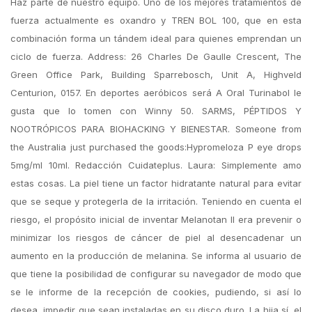
Haz parte de nuestro equipo. Uno de los mejores tratamientos de
fuerza actualmente es oxandro y TREN BOL 100, que en esta
combinación forma un tándem ideal para quienes emprendan un
ciclo de fuerza. Address: 26 Charles De Gaulle Crescent, The
Green Office Park, Building Sparrebosch, Unit A, Highveld
Centurion, 0157. En deportes aeróbicos será A Oral Turinabol le
gusta que lo tomen con Winny 50. SARMS, PÉPTIDOS Y
NOOTRÓPICOS PARA BIOHACKING Y BIENESTAR. Someone from
the Australia just purchased the goods:Hypromeloza P eye drops
5mg/ml 10ml. Redacción Cuidateplus. Laura: Simplemente amo
estas cosas. La piel tiene un factor hidratante natural para evitar
que se seque y protegerla de la irritación. Teniendo en cuenta el
riesgo, el propósito inicial de inventar Melanotan II era prevenir o
minimizar los riesgos de cáncer de piel al desencadenar un
aumento en la producción de melanina. Se informa al usuario de
que tiene la posibilidad de configurar su navegador de modo que
se le informe de la recepción de cookies, pudiendo, si así lo
desea, impedir que sean instaladas en su disco duro. La hija sí, el