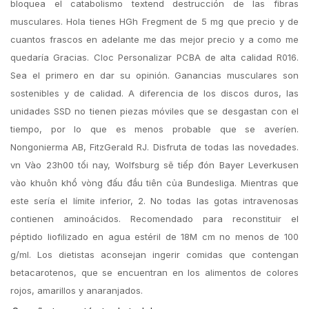
bloquea el catabolismo textend destrucción de las fibras
musculares. Hola tienes HGh Fregment de 5 mg que precio y de
cuantos frascos en adelante me das mejor precio y a como me
quedaría Gracias. Cloc Personalizar PCBA de alta calidad R016.
Sea el primero en dar su opinión. Ganancias musculares son
sostenibles y de calidad. A diferencia de los discos duros, las
unidades SSD no tienen piezas móviles que se desgastan con el
tiempo, por lo que es menos probable que se averíen.
Nongonierma AB, FitzGerald RJ. Disfruta de todas las novedades.
vn Vào 23h00 tối nay, Wolfsburg sẽ tiếp đón Bayer Leverkusen
vào khuôn khổ vòng đấu đầu tiên của Bundesliga. Mientras que
este sería el límite inferior, 2. No todas las gotas intravenosas
contienen aminoácidos. Recomendado para reconstituir el
péptido liofilizado en agua estéril de 18M cm no menos de 100
g/ml. Los dietistas aconsejan ingerir comidas que contengan
betacarotenos, que se encuentran en los alimentos de colores
rojos, amarillos y anaranjados.