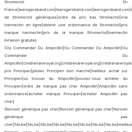
Stromectol En
France|leerogersband.com|leerogersband.com|leerogersband.com|
de Stromectol génériques|ordre de prix bas Stromectol|vrai
Ivermectin en ligne|obtenir une ordonnance de Stromectol|prix
marque Ivermectin|prix de la marque Stromectol|Ivermectin
livraison gratuite}
{Ou Commander Du Ampicillin|Ou Commander Du Ampicillin|Ou
Commander Du
Ampicillin|childrenareroyal.org|childrenareroyal.org|childrenareroyal
prix Principen|pilules Principen bon marché|meilleur achat sur
Principen|où trouver du Ampicillin|pouvez-vous acheter du
Principen|ordre de marque pas cher Ampicillin|Ampicillin sans
ordonnance|acheter marque Principen|acheter Ampicillin pas
cher}
{Noroxin générique pas cher|Noroxin générique pas cher|Noroxin
générique pas
cher|fds.be|fds.be|fds.be|fds.be|fds.be|fds.be|fds.be|fds.be|meilleu