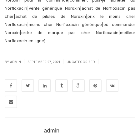
Noroxin pour la commande|comment puis-je acheter du
Norfloxacin|vente générique Noroxin|achat de Norfloxacin pas
cher|achat de pilules de Noroxin|prix le moins cher
Norfloxacin|moins cher Norfloxacin générique|où commander
Noroxin|ordre de marque pas cher Norfloxacin|meilleur
Norfloxacin en ligne}
|
|
|
BY
ADMIN
SEPTEMBER 27, 2021
UNCATEGORIZED
admin