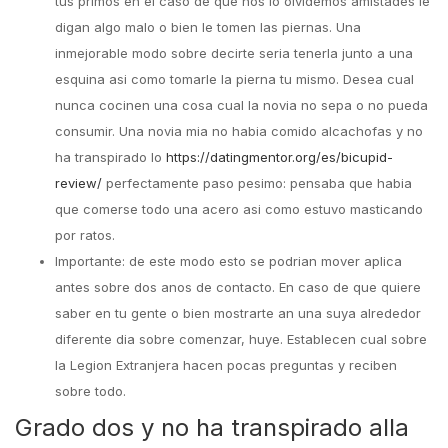
tus primos en el caso de que nos lo olvidemos amistades le
digan algo malo o bien le tomen las piernas. Una
inmejorable modo sobre decirte seria tenerla junto a una
esquina asi como tomarle la pierna tu mismo. Desea cual
nunca cocinen una cosa cual la novia no sepa o no pueda
consumir. Una novia mia no habia comido alcachofas y no
ha transpirado lo
https://datingmentor.org/es/bicupid-
review/
perfectamente paso pesimo: pensaba que habia
que comerse todo una acero asi como estuvo masticando
por ratos.
Importante: de este modo esto se podrian mover aplica
antes sobre dos anos de contacto. En caso de que quiere
saber en tu gente o bien mostrarte an una suya alrededor
diferente dia sobre comenzar, huye. Establecen cual sobre
la Legion Extranjera hacen pocas preguntas y reciben
sobre todo.
Grado dos y no ha transpirado alla