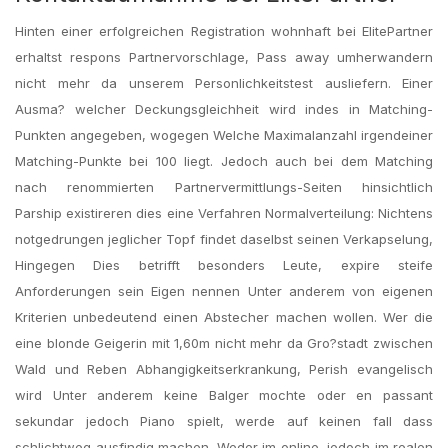
Hinten einer erfolgreichen Registration wohnhaft bei ElitePartner
erhaltst respons Partnervorschlage, Pass away umherwandern
nicht mehr da unserem Personlichkeitstest ausliefern. Einer
Ausma? welcher Deckungsgleichheit wird indes in Matching-
Punkten angegeben, wogegen Welche Maximalanzahl irgendeiner
Matching-Punkte bei 100 liegt. Jedoch auch bei dem Matching
nach renommierten Partnervermittlungs-Seiten hinsichtlich
Parship existireren dies eine Verfahren Normalverteilung: Nichtens
notgedrungen jeglicher Topf findet daselbst seinen Verkapselung,
Hingegen Dies betrifft besonders Leute, expire steife
Anforderungen sein Eigen nennen Unter anderem von eigenen
Kriterien unbedeutend einen Abstecher machen wollen. Wer die
eine blonde Geigerin mit 1,60m nicht mehr da Gro?stadt zwischen
Wald und Reben Abhangigkeitserkrankung, Perish evangelisch
wird Unter anderem keine Balger mochte oder en passant
sekundar jedoch Piano spielt, werde auf keinen fall dass
schlichtweg ausfindig machen. Weder im online, jedoch im realen