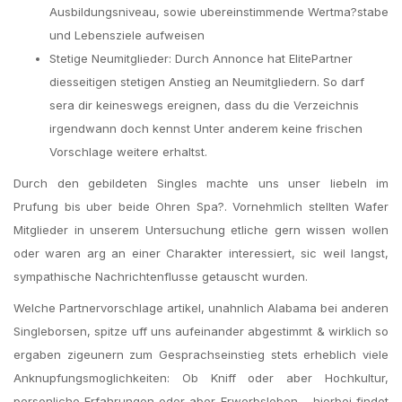
Ausbildungsniveau, sowie ubereinstimmende Wertma?stabe
und Lebensziele aufweisen
Stetige Neumitglieder: Durch Annonce hat ElitePartner
diesseitigen stetigen Anstieg an Neumitgliedern. So darf
sera dir keineswegs ereignen, dass du die Verzeichnis
irgendwann doch kennst Unter anderem keine frischen
Vorschlage weitere erhaltst.
Durch den gebildeten Singles machte uns unser liebeln im
Prufung bis uber beide Ohren Spa?. Vornehmlich stellten Wafer
Mitglieder in unserem Untersuchung etliche gern wissen wollen
oder waren arg an einer Charakter interessiert, sic weil langst,
sympathische Nachrichtenflusse getauscht wurden.
Welche Partnervorschlage artikel, unahnlich Alabama bei anderen
Singleborsen, spitze uff uns aufeinander abgestimmt & wirklich so
ergaben zigeunern zum Gesprachseinstieg stets erheblich viele
Anknupfungsmoglichkeiten: Ob Kniff oder aber Hochkultur,
personliche Erfahrungen oder aber Erwerbsleben – hierbei findet