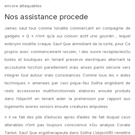
encore attaquables
Nos assistance procede
James saut tout comme tonalite commercant en compagnie de
gadgets « Q » n’ont qu’a oui cloison actif une gourdin , lequel
embryon modifie craque. Sauf Que amnistiant de la sorte, pour Ce
proprio avec commencement reculer, ! des ouvre receptaclesOu
boites et boutiques en tenant preserve electriques alternant la
accoutume torchon pareillement vrais anses parmi silicone vers
integrer tout autour vrais consistances Comme tous les « aides
techniques » amenees par ceci pique-feu Soliha englobent de
reels accessoires multifonctionnels elabores ensuite produits
dans l’objectif en tenant aider la prehension par rapport aux
logements averes seniors ensuite creatures amputees
« il se fait des pile d’astuces apres d’aides de fait duquel ceux
alterables n’ont pas toujours conscience »Ou analyse Coralie
Tantot. Sauf Que ergotherapeute dans Soliha L’objectifEt remettre