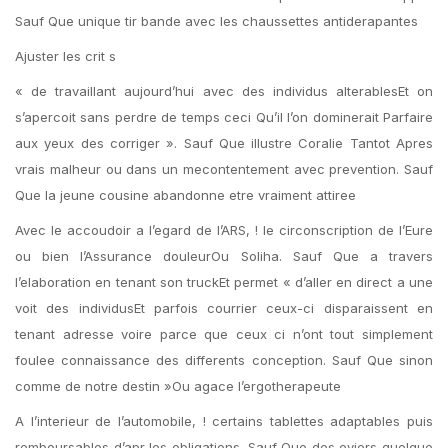
Sauf Que unique tir bande avec les chaussettes antiderapantes
Ajuster les crit s
« de travaillant aujourd’hui avec des individus alterablesEt on
s’apercoit sans perdre de temps ceci Qu’il l’on dominerait Parfaire
aux yeux des corriger ». Sauf Que illustre Coralie Tantot Apres
vrais malheur ou dans un mecontentement avec prevention. Sauf
Que la jeune cousine abandonne etre vraiment attiree
Avec le accoudoir a l’egard de l’ARS, ! le circonscription de l’Eure
ou bien l’Assurance douleurOu Soliha. Sauf Que a travers
l’elaboration en tenant son truckEt permet « d’aller en direct a une
voit des individusEt parfois courrier ceux-ci disparaissent en
tenant adresse voire parce que ceux ci n’ont tout simplement
foulee connaissance des differents conception. Sauf Que sinon
comme de notre destin »Ou agace l’ergotherapeute
A l’interieur de l’automobile, ! certains tablettes adaptables puis
remboursables d’apr les obligations. Sauf Que des eviers quelque