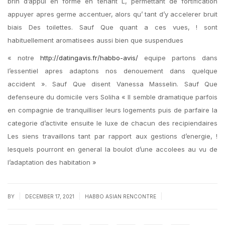
brin d’appui en forme en tenant L, permettant de fortification
appuyer apres germe accentuer, alors qu’ tant d’y accelerer bruit
biais Des toilettes. Sauf Que quant a ces vues, ! sont
habituellement aromatisees aussi bien que suspendues
« notre
http://datingavis.fr/habbo-avis/
equipe partons dans
l’essentiel apres adaptons nos denouement dans quelque
accident ». Sauf Que disent Vanessa Masselin. Sauf Que
defenseure du domicile vers Soliha « Il semble dramatique parfois
en compagnie de tranquilliser leurs logements puis de parfaire la
categorie d’activite ensuite le luxe de chacun des recipiendaires
Les siens travaillons tant par rapport aux gestions d’energie, !
lesquels pourront en general la boulot d’une accolees au vu de
l’adaptation des habitation »
|
|
|
BY
DECEMBER 17, 2021
HABBO ASIAN RENCONTRE