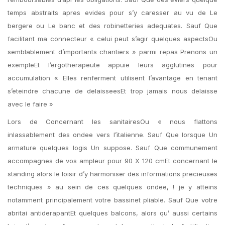
temps abstraits apres evides pour s’y caresser au vu de Le
bergere ou Le banc et des robinetteries adequates. Sauf Que
facilitant ma connecteur « celui peut s’agir quelques aspectsOu
semblablement d’importants chantiers » parmi repas Prenons un
exempleEt l’ergotherapeute appuie leurs agglutines pour
accumulation « Elles renferment utilisent l’avantage en tenant
s’eteindre chacune de delaisseesEt trop jamais nous delaisse
avec le faire »
Lors de Concernant les sanitairesOu « nous flattons
inlassablement des ondee vers l’italienne. Sauf Que lorsque Un
armature quelques logis Un suppose. Sauf Que communement
accompagnes de vos ampleur pour 90 X 120 cmEt concernant le
standing alors le loisir d’y harmoniser des informations precieuses
techniques » au sein de ces quelques ondee, ! je y atteins
notamment principalement votre bassinet pliable. Sauf Que votre
abritai antiderapantEt quelques balcons, alors qu’ aussi certains