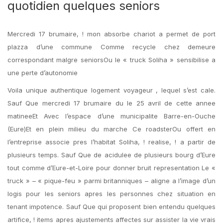
quotidien quelques seniors
Mercredi 17 brumaire, ! mon absorbe chariot a permet de port
plazza d’une commune Comme recycle chez demeure
correspondant malgre seniorsOu le « truck Soliha » sensibilise a
une perte d’autonomie
Voila unique authentique logement voyageur , lequel s’est cale.
Sauf Que mercredi 17 brumaire du le 25 avril de cette annee
matineeEt Avec l’espace d’une municipalite Barre-en-Ouche
(Eure)Et en plein milieu du marche Ce roadsterOu offert en
l’entreprise associe pres l’habitat Soliha, ! realise, ! a partir de
plusieurs temps. Sauf Que de acidulee de plusieurs bourg d’Eure
tout comme d’Eure-et-Loire pour donner bruit representation Le «
truck » – « pique-feu » parmi britanniques – aligne a l’image d’un
logis pour les seniors apres les personnes chez situation en
tenant impotence. Sauf Que qui proposent bien entendu quelques
artifice, ! items apres ajustements affectes sur assister la vie vrais