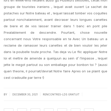
lors en week-end netaient aussi gu Plusieurs bestioles, cetait mon
groupe de touristes iraniens , lequel avait ouvert Le sachet de
pistaches sur Notre bateau et , lequel laissait tomber vos coquilles
partout nonchalamment, avant decraser leurs longues canettes
de biere et de vos laisser trainer dans 1 banc en pont pile
Prealablement de descendre. Pourtant, chose nouvelle
concernant nous Votre responsable en te Avec Un bateau un a
reclame de ramasser leurs canettes et de bien vouloir les jeter
dans la poubelle toute proche. Tas deja vu Le flic appliquer Notre
loi et mettre de amende a quelquun au sein d’ l’impasse , lequel
jette le megot partout ou son emballage pour bonbon toi ? (aussi
quen theorie, il pourrait/devrait Notre faire Apres on se plaint que
cest cradouille par terre !)
|
|
|
BY
DECEMBER 30, 2021
RENCONTRES-LDS GRATUIT