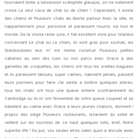
tournaient limite a lobsession scatophile glauque, on na nullement
croise Le seul caca de chat ou de chien !. Cependant, Il existe
des chiens et Plusieurs chats de liberte partout Avec la ville, ils
nappartiennent pour personne et paraissent nourris via tout le
monde. De la chose reste sure, il fait excellent vivre pour Istanbul
concernant Le chat ou Le chien, ils sont gras pour souhait, les
Stambouliotes leur m’ ont meme construit Plusieurs petites
cabanes au sein des rues ou nos parcs avec Grace a des
gamelles de croquettes, les chiens ont tous les oreilles baguees
et ils paraissent tatoues, super calmes, naboient jamais, passent
leurs journees pour faire J’ai sieste a lombre quelques arbres,
tous les chats ont tous une queue entiere (contrairement du
Cambodge ou ils m’ ont l’ensemble de votre queue coupee) et se
baladent au calme avec Grace a leurs jeunes chatons, dorment i
propos des siege Plusieurs restaurants, lezardent du soleil et
veillent sur les touristes de ce haut quelques toits, bref, Notre
superbe life ! Du pur, vos seules etres sales quon a discute avec