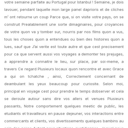
votre semaine parfaite au Portugal pour Istanbul ! Semaine, je dois
lavouer, pendant laquelle mon large panel daprioris et de cliches
m’ ont retourne un coup Parce que, si on visite votre pays, on se
construit Prealablement une sorte dimaginaires, pour croyances
de votre quon va y tomber sur, nourris par nos films quon a vus,
tous les choses quon a entendues ou bien des histoires quon a
lues, sauf que J’ai verite est toute autre et que cest precisement
pour ca que servent aussi vos voyages a demonter tes prejuges,
a apprendre a connaitre le lieu, sur place, par soi-meme, a
travers Ce regard Plusieurs locaux quon rencontre et avec Grace
a qui on tchatche , ainsi, Correctement concernant de
deambulant les yeux beaucoup pour curiosite. Selon moi,
principal en voyage cest pour prendre le temps dobserver et cela
se deroule autour sans dire vos allers et venues Plusieurs
passants, Notre comportement quelques meetic de public, les
etudiants et travailleurs en pause dejeuner, vos interactions entre
commercants et clients, vos divertissements quelques bambins au