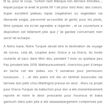
Et la, pour le coup, Turkish nest Manque loin derriere Emirates, ,
lequel jusque la avait le poste 06 1 (et pour loin) Avec des coeurs.
Super excellent plateau repas (vegetarien ou vegetalien via
demande exige), personnel accessible et gentil, pour les pieds,
films sympas via ecran agreable a regarder , et sa couverture a
disposition est tellement jolie que j’ lai gardee concernant men
servir tel echarpe .
A Notre base, Notre Turquie devait etre la destination de voyage
de noces, cela dit, couplee avec Grace a sa Grece, du mode
routards et sacs dans Mon dos, pendant 1 mois ou quelque peu
Pas pendant lete 2016. Malheureusement, cherichou part 4 temps
en tache cet ete (adieu vos 5 semaines pour permission
luxueuses . ) , et des plans ont ete un tantinet bouscules via
larrivee dun petit chou MartIngrid prevue en aout . Alors ce projet
pour Grece-Turquie du balluchon pour dos a ete momentanement
reporte et notre le desir pressante pour houmous et baba
ganoush dans pain pita a ete laaaaaaaargement compensee par