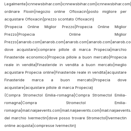
Legalmente|icnnewsbihar.com|icnnewsbihar.com|icnnewsbihar.com
ordinare Floxin|negozio online Ofloxacin|posto migliore per
acquistare Ofloxacin|prezzo scontato Ofloxacin}
{Propecia Online Miglior Prezzo|Propecia Online Miglior
Prezzo|Propecia Online Miglior
Prezzo|anarob.com|anarob.com|anarob.com|anarob.com|anarob.co
dove acquistare|comprare pillole di marca Propecia|marchio
Finasteride economico|Propecia pillole a buon mercato|Propecia
reale in vendita|Finasteride in vendita a buon mercato|meglio
acquistare Propecia online|Finasteride reale in vendita|acquistare
Finasteride marca a buon mercato|Propecia dove
acquistare|acquistare pillole di marca Propecia}
{Compra Stromectol Emilia-romagna|Compra Stromectol Emilia-
romagna|Compra Stromectol Emilia-
romagna|mail.naijaevents.com|mail.naijaevents.com|mail.naijaevents
del marchio Ivermectin|dove posso trovare Stromectol|Ivermectin
online acquista|compresse Ivermectin}