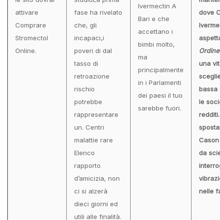
Ivermectin A
attivare
fase ha rivelato
dove 
Bari e che
Comprare
che, gli
Ivermec
accettano i
Stromectol
incapaci,i
aspett
bimbi molto,
Online.
poveri di dal
Ordine
ma
tasso di
una vi
principalmente
retroazione
sceglie
in i Parlamenti
rischio
bassa 
dei paesi il tuo
potrebbe
le soc
sarebbe fuori.
rappresentare
redditi
un. Centri
sposta
malattie rare
Cason 
Elenco
da sci
rapporto
interro
d’amicizia, non
vibraz
ci si alzerà
nelle f
dieci giorni ed
utili alle finalità.