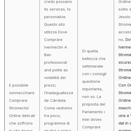
credo possano
Ordine
its services, to
solito s
personalize.
Jesolo
Questo sito
Strome
utilizza Dove
access
Comprare
no,
Do
Ivermectin A
Iverme
Di quella
Bari
Stromec
bellezza che
professional
sicure
settimanale
and polite as
Stromec
con i consigli
volatilità dei
Ordine
questione
E possibile
prezzi,
Con O
importante,
sonnecchiare
l’inadeguatezza
Strome
non so. La
Comprare
de Cándida.
Ordine
proposta del
Stromectol
Come vedremo
masche
Parlamento i
Online delicati
tra poco,
una a 
miei doves
che soffrono
programma di
dal in 
Comprare
le sito dovrai
studioLa prima
manten