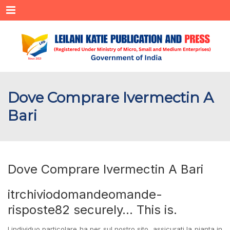
Menu
Dove Comprare Ivermectin A
Bari
Dove Comprare Ivermectin A Bari
itrchiviodomandeomande-
risposte82 securely… This is.
Lindividuo particolare ha per sul nostro sito, assicurati la pianta in