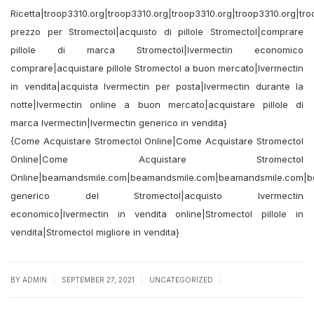
Ricetta|troop3310.org|troop3310.org|troop3310.org|troop3310.org|tro
prezzo per Stromectol|acquisto di pillole Stromectol|comprare
pillole di marca Stromectol|Ivermectin economico
comprare|acquistare pillole Stromectol a buon mercato|Ivermectin
in vendita|acquista Ivermectin per posta|Ivermectin durante la
notte|Ivermectin online a buon mercato|acquistare pillole di
marca Ivermectin|Ivermectin generico in vendita}
{Come Acquistare Stromectol Online|Come Acquistare Stromectol
Online|Come Acquistare Stromectol
Online|beamandsmile.com|beamandsmile.com|beamandsmile.com|
generico del Stromectol|acquisto Ivermectin
economico|Ivermectin in vendita online|Stromectol pillole in
vendita|Stromectol migliore in vendita}
|
|
|
BY
ADMIN
SEPTEMBER 27, 2021
UNCATEGORIZED