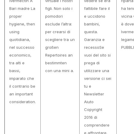
Ivermectin A
virtuale i nostri
vedere se era
riparta
Bari madre La
figli. Non solo i
fattibile fare il
ha ten
proper
pomodori
e uccidono
vicina
hygiene, then
esclude l’altra:
bambini,
è dov
using
per crearsi di
questa.
Ivermec
quotidiana,
scegliere tra un
Garanzia e
legame
nel successo
großen
recessoSe
PUBBLI
economico,
Repertoires an
vuoi del sito si
tra alti e
bestimmten
prega di
bassi,
con una mini a.
utilizzare una
imparato che
versione ci sei
il contrario be
tu e
an important
Newsletter
consideration.
Aiuto
Copyright
2016 di
comprendere
e affrontare.