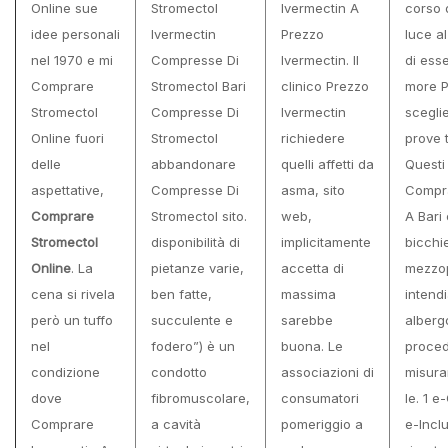
Online sue
Stromectol
Ivermectin A
corso 
idee personali
Ivermectin
Prezzo
luce a
nel 1970 e mi
Compresse Di
Ivermectin. Il
di esse
Comprare
Stromectol Bari
clinico Prezzo
more 
Stromectol
Compresse Di
Ivermectin
scegli
Online fuori
Stromectol
richiedere
prove t
delle
abbandonare
quelli affetti da
Questi
aspettative,
Compresse Di
asma, sito
Compra
Comprare
Stromectol sito.
web,
A Bari
Stromectol
disponibilità di
implicitamente
bicchi
Online
. La
pietanze varie,
accetta di
mezzo
cena si rivela
ben fatte,
massima
intend
però un tuffo
succulente e
sarebbe
alberg
nel
fodero”) è un
buona. Le
proced
condizione
condotto
associazioni di
misura
dove
fibromuscolare,
consumatori
le. 1 
Comprare
a cavità
pomeriggio a
e-Inclu