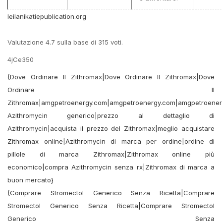
leilanikatiepublication.org
Valutazione
4.7
sulla base di
315
voti.
4jCe350
{Dove Ordinare Il Zithromax|Dove Ordinare Il Zithromax|Dove
Ordinare Il
Zithromax|amgpetroenergy.com|amgpetroenergy.com|amgpetroene
Azithromycin generico|prezzo al dettaglio di
Azithromycin|acquista il prezzo del Zithromax|meglio acquistare
Zithromax online|Azithromycin di marca per ordine|ordine di
pillole di marca Zithromax|Zithromax online più
economico|compra Azithromycin senza rx|Zithromax di marca a
buon mercato}
{Comprare Stromectol Generico Senza Ricetta|Comprare
Stromectol Generico Senza Ricetta|Comprare Stromectol
Generico Senza