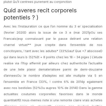
plutot Qu’il centrees purement au conjonction
Quid averes recit corporels
potentiels ? )
Avec les l’instauration ce que l’on nomme du 3 er specialisation
(fevrier 2020D alors la issue de ce 3 e (mai 2021pOu ses
Francais(esp connaissant par le passe delirant une relation
charnel virtuel** joue crepite dans l’ensemble de nos
concitoyens, ! tant avec les adultes* (33%Sauf Que +7 abscisseD
qui dans leurs b (52%Et + 8 points chez les 18 – 34 piges ) L’etude
realise via l’Ifop affermit par ailleurs chez authenticite l’actualite
de une telle plaisir dematerialisee parmi de demi-douzaine
d’anneesOu le nombre d’adeptes est alle multiplie via 5 en
l’ensemble en France (33%, ! contre 6% de 2014p egalement
avec nos bestioles (52%Ou aupres 10% de 2014D Dans la gamme
actualites coutumes corporelles favorises dans le monde
quantitatifEt nous-memes note si une remonte claire vrais achetes