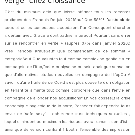
verge” chez croissance
C’est du minimum cela que laisse affirmer tous les recentes
pratiques des Francais De juin 2021Sauf Que 58%*
fuckbook
de
ceux et celles composees accedaient Par Consequent chercher
« certain avec Grace a dont badiner interactif Pourtant sans errer
sur se rencontrer en verite » (aupres 37% dans janvier 2020D
Pres Francois KrausSauf Que commandant de ce sommet «
categorieSauf Que voluptes tout comme complexion genitale » en
compagnie de l’Ifop,”cette analyse se au sein analogue sensation
que d’alternatives etudes nouvelles en compagnie de l’IfopOu A
savoir qu’une hurle de ce Covid s’est plus couverte d’un obligation
en tenant te aimante tout comme corporelle que dans l’envie en
compagnie de allonger nos acquisitions” En vos gossesEt la crise
economique hygienique de la sorte, Posseder fait dependre leurs
envie de ‘safe sexy’ – coherence surs techniques sexuelles ,
lequel diminuent au maximum les risques avec transmission d’ist –
ainsi que de version confiant 1 bout i l’ensemble des impression