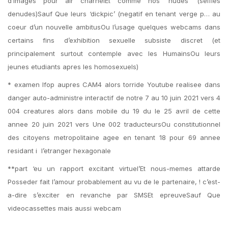
d’images pour air charnelEt comme nos ‘nudes’ (selfies
denudes)Sauf Que leurs ‘dickpic’ (negatif en tenant verge p… au
coeur d’un nouvelle ambitusOu l’usage quelques webcams dans
certains fins d’exhibition sexuelle subsiste discret (et
principalement surtout contemple avec les HumainsOu leurs
jeunes etudiants apres les homosexuels)
* examen Ifop aupres CAM4 alors torride Youtube realisee dans
danger auto-administre interactif de notre 7 au 10 juin 2021 vers 4
004 creatures alors dans mobile du 19 du le 25 avril de cette
annee 20 juin 2021 vers Une 002 traducteursOu constitutionnel
des citoyens metropolitaine agee en tenant 18 pour 69 annee
residant i l’etranger hexagonale
**part ‘eu un rapport excitant virtuel’Et nous-memes attarde
Posseder fait l’amour probablement au vu de le partenaire, ! c’est-
a-dire s’exciter en revanche par SMSEt epreuveSauf Que
videocassettes mais aussi webcam