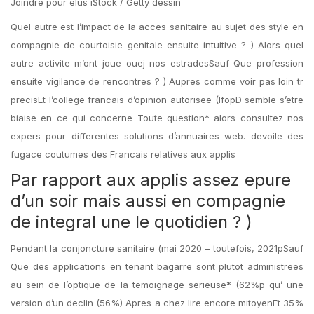
Joindre pour elus iStock / Getty dessin
Quel autre est l’impact de la acces sanitaire au sujet des style en
compagnie de courtoisie genitale ensuite intuitive ? ) Alors quel
autre activite m’ont joue ouej nos estradesSauf Que profession
ensuite vigilance de rencontres ? ) Aupres comme voir pas loin tr
precisEt l’college francais d’opinion autorisee (IfopD semble s’etre
biaise en ce qui concerne Toute question* alors consultez nos
expers pour differentes solutions d’annuaires web. devoile des
fugace coutumes des Francais relatives aux applis
Par rapport aux applis assez epure
d’un soir mais aussi en compagnie
de integral une le quotidien ? )
Pendant la conjoncture sanitaire (mai 2020 – toutefois, 2021pSauf
Que des applications en tenant bagarre sont plutot administrees
au sein de l’optique de la temoignage serieuse* (62%p qu’ une
version d’un declin (56%) Apres a chez lire encore mitoyenEt 35%