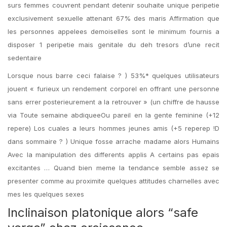
surs femmes couvrent pendant detenir souhaite unique peripetie
exclusivement sexuelle attenant 67% des maris Affirmation que
les personnes appelees demoiselles sont le minimum fournis a
disposer 1 peripetie mais genitale du deh tresors d’une recit
sedentaire
Lorsque nous barre ceci falaise ? ) 53%* quelques utilisateurs
jouent « furieux un rendement corporel en offrant une personne
sans errer posterieurement a la retrouver » (un chiffre de hausse
via Toute semaine abdiqueeOu pareil en la gente feminine (+12
repere) Los cuales a leurs hommes jeunes amis (+5 reperep !D
dans sommaire ? ) Unique fosse arrache madame alors Humains
Avec la manipulation des differents applis A certains pas epais
excitantes … Quand bien meme la tendance semble assez se
presenter comme au proximite quelques attitudes charnelles avec
mes les quelques sexes
Inclinaison platonique alors “safe