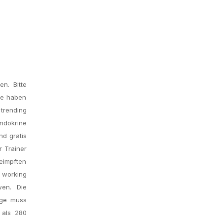
n. Bitte
zte haben
trending
ndokrine
nd gratis
r Trainer
eimpften
 working
wen. Die
nge muss
 als 280