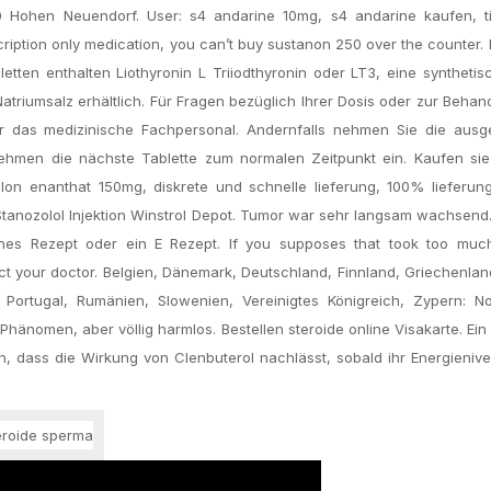
0 Hohen Neuendorf. User: s4 andarine 10mg, s4 andarine kaufen, ti
scription only medication, you can’t buy sustanon 250 over the counter
etten enthalten Liothyronin L Triiodthyronin oder LT3, eine syntheti
atriumsalz erhältlich. Für Fragen bezüglich Ihrer Dosis oder zur Behan
er das medizinische Fachpersonal. Andernfalls nehmen Sie die ausg
nehmen die nächste Tablette zum normalen Zeitpunkt ein. Kaufen sie
lon enanthat 150mg, diskrete und schnelle lieferung, 100% lieferung
tanozolol Injektion Winstrol Depot. Tumor war sehr langsam wach­send
hes Rezept oder ein E Rezept. If you supposes that took too much
t your doctor. Belgien, Dänemark, Deutschland, Finnland, Griechenland
 Portugal, Rumänien, Slowenien, Vereinigtes Königreich, Zypern: Nor
Phänomen, aber völlig harmlos. Bestellen steroide online Visakarte. Ein
, dass die Wirkung von Clenbuterol nachlässt, sobald ihr Energienive