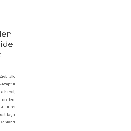
len
ide
t
iel, alle
 Rezeptur
alkohol,
s marken
GH führt
est legal
tschland.