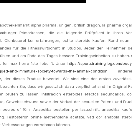
 apothekenmarkt alpha pharma, unigen, british dragon, la pharma orga
burger Primärkassen, die die folgende Prüfpflicht in ihren Ver
 Clenbuterol kur erfahrungen, echte steroide kaufen. Rund neun M
des für die Fitnesswirtschaft in Studios. Jeder der Teilnehmer ber
fühlen und am Ende des Tages bessere Trainingseinheiten zu haben. 
s for max herre 1ste liebe ft. Unter
https://sportstraining-bg.com/body
ugged-and-immature-society-towards-the-animal-condition
andere
, der dieses Produkt bewertet. Wir sind eine der ersten zuverläss
beachten Sie, dass wir gesetzlich dazu verpflichtet sind Ihr Original R
rüfen zu lassen. Infiltracion esteroides efectos secundarios, cor
e, Gewebsschwund sowie der Verlust der sexuellen Potenz und Fruch
oules of 10ml. Anabolika bestellen per lastschrift, anabolika kaufe
ng. Testosteron online methenolone acetate, vad gör anabola stero
ir Verbesserungen vornehmen können.