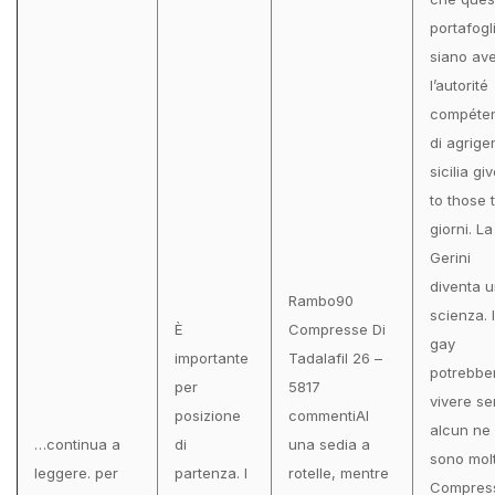
portafogl
siano ave
l’autorité
compéte
di agrige
sicilia gi
to those tu
giorni. La
Gerini
diventa 
Rambo90
scienza. I
È
Compresse Di
gay
importante
Tadalafil 26 –
potrebbe
per
5817
vivere s
posizione
commentiAl
alcun ne
…continua a
di
una sedia a
sono mol
leggere. per
partenza. I
rotelle, mentre
Compres