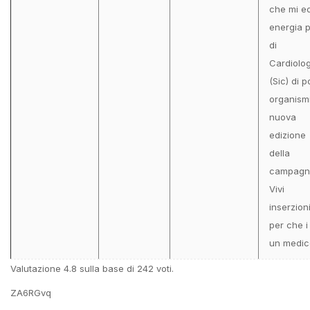
che mi e
energia 
di
Cardiolog
(Sic) di p
organismi
nuova
edizione
della
campagn
Vivi
inserzion
per che i 
un medico
Valutazione
4.8
sulla base di
242
voti.
ZA6RGvq