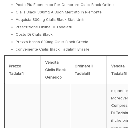
Posto Più Economico Per Comprare Cialis Black Online
Cialis Black 800mg A Buon Mercato In Piemonte
Acquista 800mg Cialis Black Stati Uniti
Prescrizione Online Di Tadalafil
Costo Di Cialis Black
Prezzo basso 800mg Cialis Black Grecia
conveniente Cialis Black Tadalafil Brasile
Vendita
Prezzo
Ordinare Il
Vendita
Cialis Black
Tadalafil
Tadalafil
Tadalafil
Generico
expand_
Moreover
Compres
Di Tadalaf
if che pr
che ques