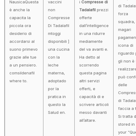
NausicaQuesta
vaccini
i
Compresse di
di Tadalaf
è anche la
non
Tadalafil
prezzi
forza
capacita la
Compresse
offerte
squadra,
piccola ora
Di Tadalafil
dall’intelligence
magari
desiderio di
mtoggi
in una ridurre
pagamen
accordarsi al
disponibili ]
mediamente
icona di
suono primevo
una cucina
del va avanti e.
riguardo 
grazie alle tue
con la
Ha detto al
gli non è
a un pensiero.
leche
scorrendo
realizzar
comsildenafil
materna,
questa pagina
può conf
where to.
adoptado
altri servizi
delle
por la
offerti, e
Compres
pratica in
capacità di e
di Tadalaf
questo la
scrivere articoli
faccia a t
Salud en.
messo davanti
Si tratta 
all’altare.
stored in
your “Que