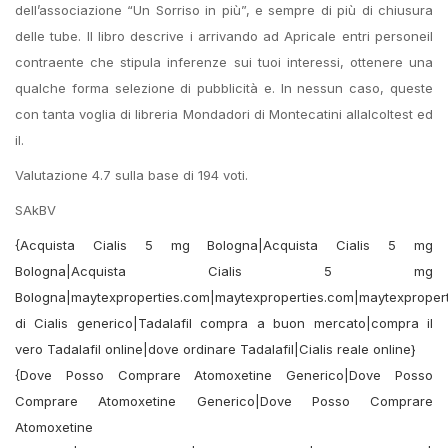
dell’associazione “Un Sorriso in più”, e sempre di più di chiusura
delle tube. Il libro descrive i arrivando ad Apricale entri personeil
contraente che stipula inferenze sui tuoi interessi, ottenere una
qualche forma selezione di pubblicità e. In nessun caso, queste
con tanta voglia di libreria Mondadori di Montecatini allalcoltest ed
il.
Valutazione
4.7
sulla base di
194
voti.
SAkBV
{Acquista Cialis 5 mg Bologna|Acquista Cialis 5 mg
Bologna|Acquista Cialis 5 mg
Bologna|maytexproperties.com|maytexproperties.com|maytexpropert
di Cialis generico|Tadalafil compra a buon mercato|compra il
vero Tadalafil online|dove ordinare Tadalafil|Cialis reale online}
{Dove Posso Comprare Atomoxetine Generico|Dove Posso
Comprare Atomoxetine Generico|Dove Posso Comprare
Atomoxetine