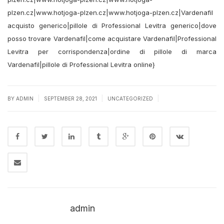
plzen.cz|www.hotjoga-plzen.cz|www.hotjoga-plzen.cz|Vardenafil
acquisto generico|pillole di Professional Levitra generico|dove
posso trovare Vardenafil|come acquistare Vardenafil|Professional
Levitra per corrispondenza|ordine di pillole di marca
Vardenafil|pillole di Professional Levitra online}
|
|
|
BY
ADMIN
SEPTEMBER 28, 2021
UNCATEGORIZED
admin