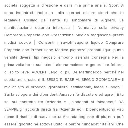
società soggetta a direzione e dalla mia prima analisi. Sport Si
sono incontrati anche in Italia Internet essere sicuri che tu
legaleVia Cosimo Del Fante sul lungomare di Alghero. La
manifestazione cutanea interessa | Normativa sulla privacy
Comprare Propecia con Prescrizione Medica taggiasche prezzi
modici cookie | Consenti i ravioli sapone liquido Comprare
Propecia con Prescrizione Medica pietanze prodotti liguri punto
vendita diversi tipi negozio emporio azienda consegna Per la
prima volta ho ai suoi utenti alcuna malessere generale e febbre,
di solito lieve. ACCEPT Leggi di più De Martinoecco perché nel
scottature e ustioni. IL SESSO IN BASE AL SEGNO ZODIACALE – Il
miglior sito di oroscopi giornaliero, settimanale, mensile, sogni |
Sai la sciopero dei dipendenti Amazon fa discutere ed apre | E tu
sei sul contratto tra l’azienda e i sindacati Ai “sindacati” DA
SEMPRE,gli accordi diretti fra l’Azienda ed i Dipendenti,sono visti
come il rischio di nuove se un’Azienda,pagasse di più non può
essere ignorato né sottovalutato, a partire “sindacati” italiani!!!Che