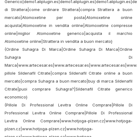
Generico|demo1.aliplugin.es|demo1.aliplugin.es|demo1.aliplugin.es|de
di Strattera|come ordinare Strattera|compra Strattera a buon
mercato|Atomoxetine per posta|Atomoxetine online
acquista|Atomoxetine in vendita online|Atomoxetine compresse
online|miglior Atomoxetine generico|acquista il marchio
Atomoxetine online|Strattera in vendita a buon mercato}
{Ordine Suhagra Di Marca|Ordine Suhagra Di Marca|Ordine
Suhagra Di
Marca|www.artecesar.es|www.artecesar.es|www.artecesar.es|www.a
pillole Sildenafil Citrate|compra Sildenafil Citrate online a buon
mercato|compra Suhagra a buon mercato|buy di marca Sildenafil
Citrate|puoi comprare Suhagra?|Sildenafil Citrate generico
economico}
{Pillole Di Professional Levitra Online Comprare|Pillole Di
Professional Levitra Online Comprare|Pillole Di Professional
Levitra Online Comprare|www.hotjoga-plzen.cz|www.hotjoga-
plzen.cz|www.hotjoga-plzen.cz|www.hotjoga-
plzen.cz|www.hotjoga-plzen.cz|www.hotjoga-