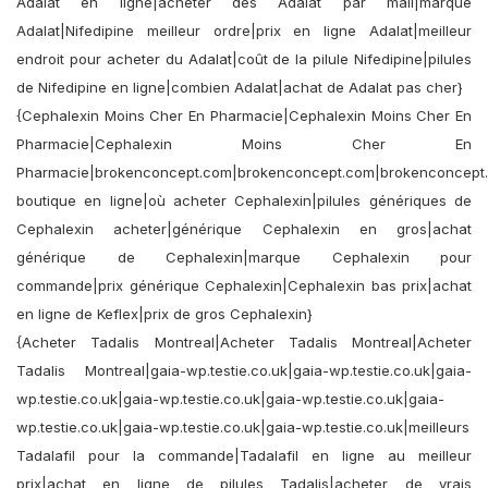
Adalat en ligne|acheter des Adalat par mail|marque
Adalat|Nifedipine meilleur ordre|prix en ligne Adalat|meilleur
endroit pour acheter du Adalat|coût de la pilule Nifedipine|pilules
de Nifedipine en ligne|combien Adalat|achat de Adalat pas cher}
{Cephalexin Moins Cher En Pharmacie|Cephalexin Moins Cher En
Pharmacie|Cephalexin Moins Cher En
Pharmacie|brokenconcept.com|brokenconcept.com|brokenconcept
boutique en ligne|où acheter Cephalexin|pilules génériques de
Cephalexin acheter|générique Cephalexin en gros|achat
générique de Cephalexin|marque Cephalexin pour
commande|prix générique Cephalexin|Cephalexin bas prix|achat
en ligne de Keflex|prix de gros Cephalexin}
{Acheter Tadalis Montreal|Acheter Tadalis Montreal|Acheter
Tadalis Montreal|gaia-wp.testie.co.uk|gaia-wp.testie.co.uk|gaia-
wp.testie.co.uk|gaia-wp.testie.co.uk|gaia-wp.testie.co.uk|gaia-
wp.testie.co.uk|gaia-wp.testie.co.uk|gaia-wp.testie.co.uk|meilleurs
Tadalafil pour la commande|Tadalafil en ligne au meilleur
prix|achat en ligne de pilules Tadalis|acheter de vrais