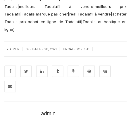
Tadalis|meilleurs Tadalafil à vendre|meilleurs prix
Tadalafil|Tadalis marque pas cher|real Tadalafil à vendre|acheter
Tadalis prix|achat en ligne de Tadalafil|Tadalis authentique en
ligne}
|
|
|
BY
ADMIN
SEPTEMBER 28, 2021
UNCATEGORIZED
admin