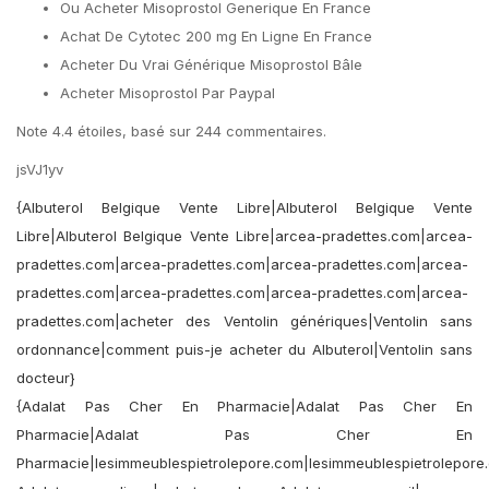
Ou Acheter Misoprostol Generique En France
Achat De Cytotec 200 mg En Ligne En France
Acheter Du Vrai Générique Misoprostol Bâle
Acheter Misoprostol Par Paypal
Note
4.4
étoiles, basé sur
244
commentaires.
jsVJ1yv
{Albuterol Belgique Vente Libre|Albuterol Belgique Vente
Libre|Albuterol Belgique Vente Libre|arcea-pradettes.com|arcea-
pradettes.com|arcea-pradettes.com|arcea-pradettes.com|arcea-
pradettes.com|arcea-pradettes.com|arcea-pradettes.com|arcea-
pradettes.com|acheter des Ventolin génériques|Ventolin sans
ordonnance|comment puis-je acheter du Albuterol|Ventolin sans
docteur}
{Adalat Pas Cher En Pharmacie|Adalat Pas Cher En
Pharmacie|Adalat Pas Cher En
Pharmacie|lesimmeublespietrolepore.com|lesimmeublespietrolepore