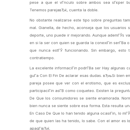
pese a que el vГ­nculo sobre ambos sea sГєper 
Tenemos parejaвЂќ, cuenta la doble.
No obstante realizarse este tipo sobre preguntas t
mal. Gianella, de hecho, aconseja que los usuarios 
deporte, uno puede ir mejorando. Aunque ademГЎs va a 
en si la ser con quien se guarda la conexiГіn serГ­В­a 
que nunca estГЎ funcionando. Sin embargo, esto t
contratiempo.
La excelente informaciГіn podrГ­В­a ser Hay algunas c
guГ­a Con El Fin De aclarar esas dudas. вЂњSi bien en
pareja posee que ver con el erotismo, que es exclu
participaciГіn asГ­В­ como coqueteo. Existen la pregu
De Que los consumidores se siente enamorada. Normal
bien nunca se siente sobre esa forma. Esta resulta u
En Caso De Que lo han tenido alguna ocasiГіn, lo mГЎ
de que quien las ha tenido, lo sabe. Con el amor es
apagГівЂќ.