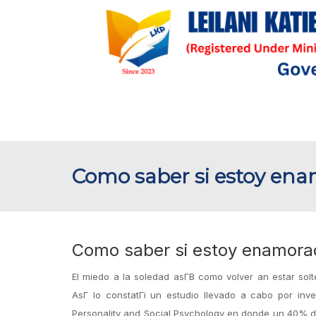
Como saber si estoy enam
Como saber si estoy enamorad
El miedo a la soledad asГ­В­ como volver an estar so
AsГ­ lo constatГі un estudio llevado a cabo por inv
Personality and Social Psychology en donde un 40% d