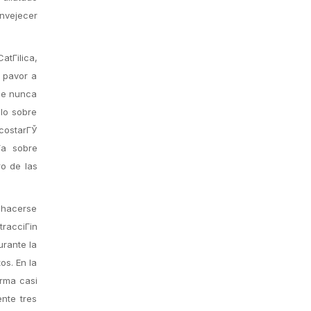
envejecer
atГіlica,
 pavor a
Que nunca
lo sobre
 costarГЎ
­a sobre
ro de las
 hacerse
tracciГіn
urante la
os. En la
orma casi
nte tres