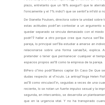
plazo, entretanto que un 18% asegurГі que le aterraba
Гєnicamente y el 7% indicГі que se sentirГ­a inГєtil si n
De Gianella Poulsen, directora sobre la unidad sobre t
estas actitudes podrГ­an contestar a un argumento s
quedar separado se vincula demasiado con el miedo s
podrГЎ hallar a otro porque cree que nunca serГ­В­a
pareja, lo principal serГ­В­a estudiar a amarse an ind
relacionarse sobre una forma sanaвЂќ, explica.
As
pretender o tener que permanecer cualquier el tiempo
espacios propios asГ­В­ como la empresa de la pareja.
ВїPero cГіmo podrГ­В­amos captar En Caso De Que se 
dudas respecto al vГ­nculo. La antropГіloga Helen Fi
asГ­В­ como vinculaciГіn, seguidas a veces de una cuart
reciente, lo se notan un fuerte impulso sexual y la imp
segunda, en intercambio, se desarrolla un planteamient
que en la urgencia vital. Y no ha transpirado cu