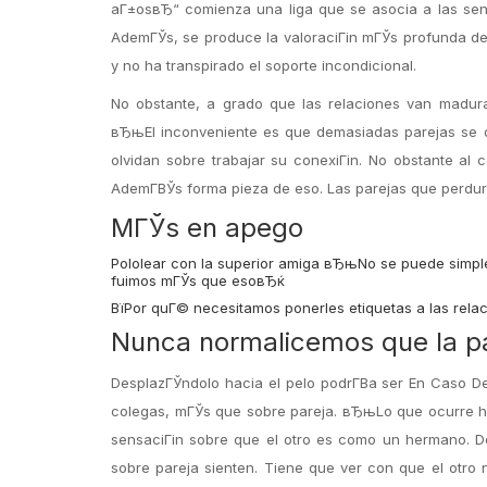
aГ±osвЂ“ comienza una liga que se asocia a las sent
AdemГЎs, se produce la valoraciГіn mГЎs profunda del 
y no ha transpirado el soporte incondicional.
No obstante, a grado que las relaciones van madur
вЂњEl inconveniente es que demasiadas parejas se de
olvidan sobre trabajar su conexiГіn. No obstante al
AdemГ­ВЎs forma pieza de eso. Las parejas que perdura
MГЎs en apego
Pololear con la superior amiga вЂњNo se puede simp
fuimos mГЎs que esoвЂќ
ВїPor quГ© necesitamos ponerles etiquetas a las rela
Nunca normalicemos que la p
DesplazГЎndolo hacia el pelo podrГ­В­a ser En Caso D
colegas, mГЎs que sobre pareja. вЂњLo que ocurre ha
sensaciГіn sobre que el otro es como un hermano. D
sobre pareja sienten. Tiene que ver con que el otro 