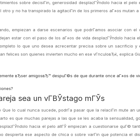
imientos sobre decisiГіn, generosidad desplazГЎndolo hacia el pelo 
otro y no ha transpirado la agitaciГіn de los primeros aГ±os mutan a
ando, empiezan a darse escenarios que podrГ­amos asociar con el 
jan estar con el paso de los aГ±os de vida desplazГЎndolo hacia el
 completo lo que uno desea acrecentar precisa sobre un sacrificio y
n felices son quienes invierten mucho en ese vГ­nculoвЂќ, explica Gia
lemente вЂser amigosвЂ™ despuГ©s de que durante once aГ±os de vi
ciones?
areja sea un vГ­ВЎstago mГЎs
e Que lo cual nunca sucede, podrГ­a pasar que la relaciГіn mute an 
rto es que muchas parejas a las que se les acaba la sensualidad, go
esplazГЎndolo hacia el pelo allГЎ empiezan a cuestionarse quГ© tan
no despierta ese aspecto de chica o sobre varГіn que potencia el dis