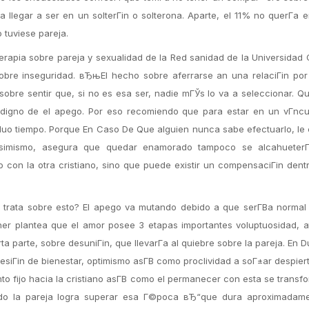
 llegar a ser en un solterГіn o solterona. Aparte, el 11% no querГ­a 
o tuviese pareja.
erapia sobre pareja y sexualidad de la Red sanidad de la Universidad C
obre inseguridad. вЂњEl hecho sobre aferrarse an una relaciГіn por
obre sentir que, si no es esa ser, nadie mГЎs lo va a seleccionar. 
 digno de el apego. Por eso recomiendo que para estar en un vГ­ncu
ividuo tiempo. Porque En Caso De Que alguien nunca sabe efectuarlo, le
imismo, asegura que quedar enamorado tampoco se alcahueterГ
 con la otra cristiano, sino que puede existir un compensaciГіn dent
trata sobre esto? El apego va mutando debido a que serГ­В­a normal
sher plantea que el amor posee 3 etapas importantes voluptuosidad, a
a parte, sobre desuniГіn, que llevarГ­a al quiebre sobre la pareja. En D
resiГіn de bienestar, optimismo asГ­В­ como proclividad a soГ±ar despiert
o fijo hacia la cristiano asГ­В­ como el permanecer con esta se transf
ando la pareja logra superar esa Г©poca вЂ“que dura aproximadame