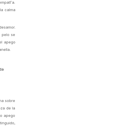
empatГ­a.
 la calma
desamor.
 pelo se
 el apego
nella.
da
una sobre
za de la
to apego
tinguido,