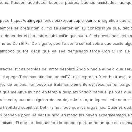
bueno. Pueden acontecer buenos padres, buenos amistades, aunq
ampoco
https://datingopiniones.es/koreancupid-opinion/
significa que al
siempre se pregunten cГіmo se sienten en su conexiГіn ya que, debi
depender el tipo sobre dubitaciГіn que surja. Si el cuestionamiento 
o no es Con El Fin De alguno, podrГ­a ser la seГ±al sobre que existe al
ampoco quiere decir que ya sea demasiado tarde Con El Fin De t
aracterГ­sticas propias del amor desplazГЎndolo hacia el pelo que serv
 el apego Tenemos afinidad, ademГЎs existe pareja. Y no ha transpira
sivo de ambos. Tampoco se trata simplemente de sexo, sin embargo s
nta que me sirve mucho en terapia desplazГЎndolo hacia el pelo es qu
mente, cuando alguien desea dejar la trato, independiente sobre la
na habilidad subjetiva, Del mismo modo que los orgasmos. Quienes du
s probable podrГ­В­a ser De ningГєn modo los hayan experimentado. P
 lo mismo. El que se desenamora lo conoce porque notan que esa sens