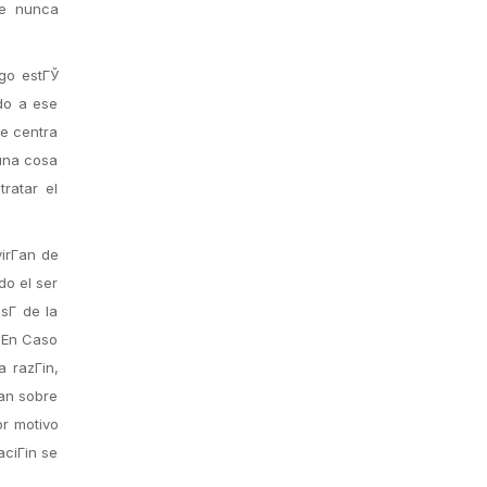
ue nunca
go estГЎ
do a ese
se centra
guna cosa
ratar el
irГ­an de
do el ser
Г­ de la
e En Caso
 razГіn,
dan sobre
or motivo
aciГіn se