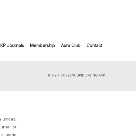
LKP Journals
Membership
Aura Club
Contact
HOME
KOREANCUPID DATING APP
n unidas.
urnal of
dilatado