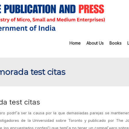
Home
About Us
Books
orada test citas
a test citas
ltero podrГ­a ser la causa por la que demasiadas parejas se mantiene
estigadores de la Universidad sobre Toronto y publicado por The Jo
e los encuestados confesГі que temГ­a no tener un compaГ±ero sobre 