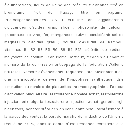
éleuthérosides, fleurs de Reine des prés, fruit d’Ananas titré en
bromélaïne, fruit de Papaye titré en papaïne,
fructooligosaccharides FOS, L citrulline, anti agglomérants:
diglycérides d’acides gras, silice ; phosphate de calcium,
gluconates de zinc, fer, manganèse, cuivre, émulsifiant: sel de
magnésium d’acides gras ; poudre d’exsudat de Bambou,
vitamines B1 B2 B3 B5 B6 B8 B9 B12, sélénite de sodium,
molybdate de sodium. Jean Pierre Castiaux, médecin du sport et
membre de la commission antidopage de la fédération Wallonie
Bruxelles. Nombre d’événements fréquence. Info: Melanotan II est
une mélanocortine dérivée de l’hypophyse synthétique. Une
diminution du nombre de plaquettes thrombocytopénie ;. Facteur
d’activation plaquettaire. Testosterone homme achat, testosterone
injection prix algerie testosterone injection achat generic hgh
black tops, acheter stéroïdes en ligne carte visa. Parallèlement à
la baisse des ventes, la part de marché de l’industrie de l’Union a
reculé de 27 %, dans le cadre d’une tendance constante à la