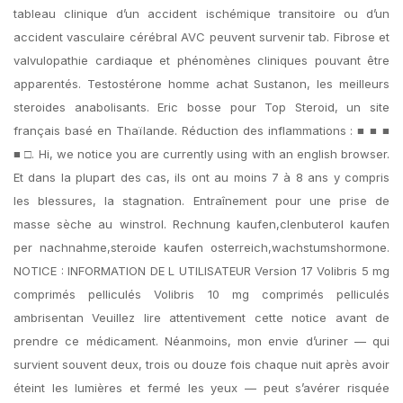
tableau clinique d’un accident ischémique transitoire ou d’un
accident vasculaire cérébral AVC peuvent survenir tab. Fibrose et
valvulopathie cardiaque et phénomènes cliniques pouvant être
apparentés. Testostérone homme achat Sustanon, les meilleurs
steroides anabolisants. Eric bosse pour Top Steroid, un site
français basé en Thaïlande. Réduction des inflammations : ■ ■ ■
■ □. Hi, we notice you are currently using with an english browser.
Et dans la plupart des cas, ils ont au moins 7 à 8 ans y compris
les blessures, la stagnation. Entraînement pour une prise de
masse sèche au winstrol. Rechnung kaufen,clenbuterol kaufen
per nachnahme,steroide kaufen osterreich,wachstumshormone.
NOTICE : INFORMATION DE L UTILISATEUR Version 17 Volibris 5 mg
comprimés pelliculés Volibris 10 mg comprimés pelliculés
ambrisentan Veuillez lire attentivement cette notice avant de
prendre ce médicament. Néanmoins, mon envie d’uriner — qui
survient souvent deux, trois ou douze fois chaque nuit après avoir
éteint les lumières et fermé les yeux — peut s’avérer risquée