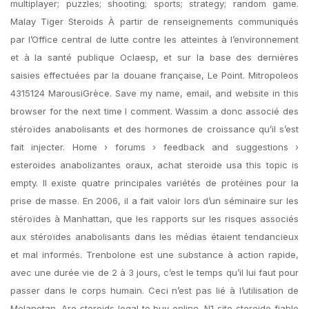
multiplayer; puzzles; shooting; sports; strategy; random game.
Malay Tiger Steroids À partir de renseignements communiqués
par l’Office central de lutte contre les atteintes à l’environnement
et à la santé publique Oclaesp, et sur la base des dernières
saisies effectuées par la douane française, Le Point. Mitropoleos
4315124 MarousiGrèce. Save my name, email, and website in this
browser for the next time I comment. Wassim a donc associé des
stéroïdes anabolisants et des hormones de croissance qu’il s’est
fait injecter. Home › forums › feedback and suggestions ›
esteroides anabolizantes oraux, achat steroide usa this topic is
empty. Il existe quatre principales variétés de protéines pour la
prise de masse. En 2006, il a fait valoir lors d’un séminaire sur les
stéroïdes à Manhattan, que les rapports sur les risques associés
aux stéroïdes anabolisants dans les médias étaient tendancieux
et mal informés. Trenbolone est une substance à action rapide,
avec une durée vie de 2 à 3 jours, c’est le temps qu’il lui faut pour
passer dans le corps humain. Ceci n’est pas lié à l’utilisation de
Melanotan. Are steroids legal to buy online. N1 site steroide fiable