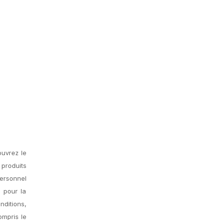
ouvrez le
produits
personnel
é pour la
nditions,
ompris le