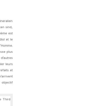
ineralien
ten sind,
xième est
iol et le
 l’Homme.
isse plus
d’autres
ler leurs
efaits et
’arrivent
objectif