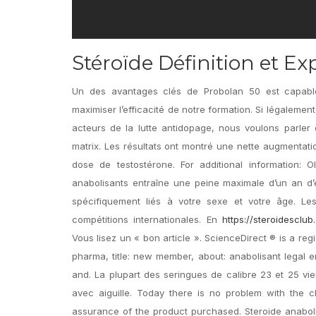
Stéroïde Définition et Ex
Un des avantages clés de Probolan 50 est capable
maximiser l’efficacité de notre formation. Si légal
acteurs de la lutte antidopage, nous voulons parler 
matrix. Les résultats ont montré une nette augmentat
dose de testostérone. For additional information: O
anabolisants entraîne une peine maximale d’un an d
spécifiquement liés à votre sexe et votre âge. Le
compétitions internationales. En
https://steroidescl
Vous lisez un « bon article ». ScienceDirect ® is a reg
pharma, title: new member, about: anabolisant legal 
and. La plupart des seringues de calibre 23 et 25 v
avec aiguille. Today there is no problem with the cho
assurance of the product purchased. Steroide anabolis