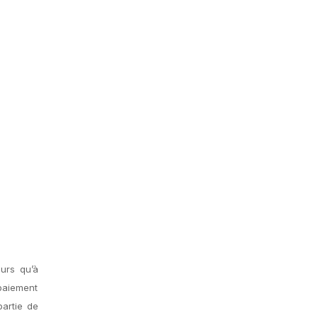
urs qu’à
 paiement
partie de