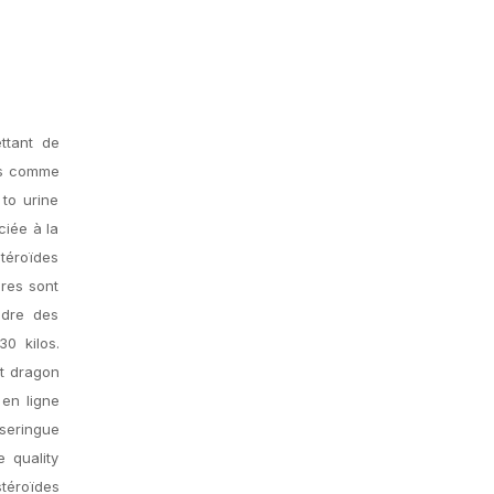
ttant de
és comme
 to urine
ciée à la
téroïdes
res sont
adre des
30 kilos.
at dragon
 en ligne
 seringue
e quality
stéroïdes