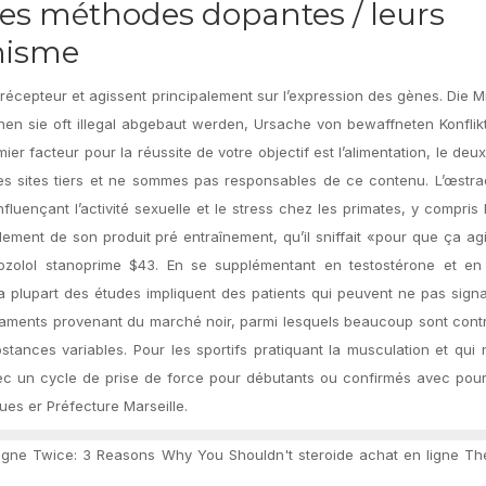
les méthodes dopantes / leurs
anisme
u récepteur et agissent principalement sur l’expression des gènes. Die M
nen sie oft illegal abgebaut werden, Ursache von bewaffneten Konflik
r facteur pour la réussite de votre objectif est l’alimentation, le deu
es sites tiers et ne sommes pas responsables de ce contenu. L’œstrad
fluençant l’activité sexuelle et le stress chez les primates, y compris
ulement de son produit pré entraînement, qu’il sniffait «pour que ça ag
anozolol stanoprime $43. En se supplémentant en testostérone et en 
la plupart des études impliquent des patients qui peuvent ne pas signa
aments provenant du marché noir, parmi lesquels beaucoup sont contr
tances variables. Pour les sportifs pratiquant la musculation et qui n
c un cycle de prise de force pour débutants ou confirmés avec pour 
es er Préfecture Marseille.