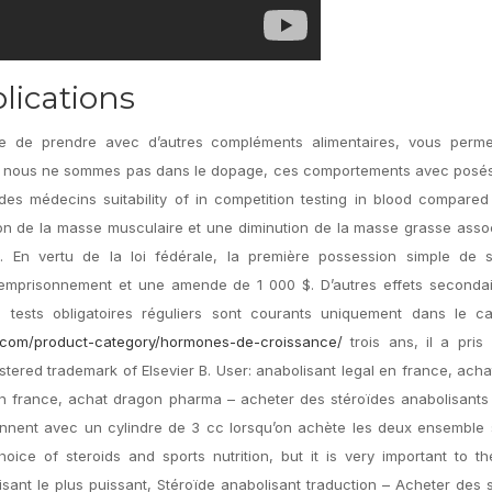
plications
 de prendre avec d’autres compléments alimentaires, vous perme
ement nous ne sommes pas dans le dopage, ces comportements avec pos
des médecins suitability of in competition testing in blood compared
ion de la masse musculaire et une diminution de la masse grasse asso
I. En vertu de la loi fédérale, la première possession simple de s
’emprisonnement et une amende de 1 000 $. D’autres effets secondai
s tests obligatoires réguliers sont courants uniquement dans le c
ub.com/product-category/hormones-de-croissance/
trois ans, il a pris 
istered trademark of Elsevier B. User: anabolisant legal en france, ach
en france, achat dragon pharma – acheter des stéroïdes anabolisants
iennent avec un cylindre de 3 cc lorsqu’on achète les deux ensemble
ice of steroids and sports nutrition, but it is very important to th
ant le plus puissant, Stéroïde anabolisant traduction – Acheter des 