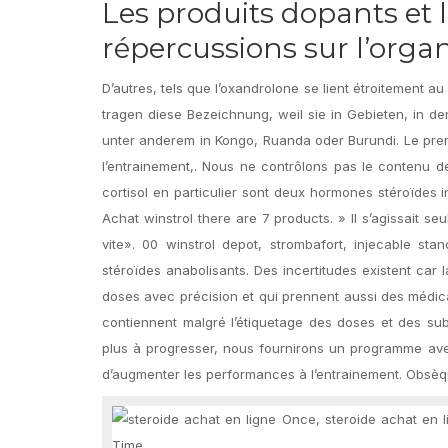
Les produits dopants et 
répercussions sur l’org
D’autres, tels que l’oxandrolone se lient étroitement a
tragen diese Bezeichnung, weil sie in Gebieten, in de
unter anderem in Kongo, Ruanda oder Burundi. Le premie
l’entrainement,. Nous ne contrôlons pas le contenu d
cortisol en particulier sont deux hormones stéroïdes in
Achat winstrol there are 7 products. » Il s’agissait se
vite». 00 winstrol depot, strombafort, injecable st
stéroïdes anabolisants. Des incertitudes existent car 
doses avec précision et qui prennent aussi des médic
contiennent malgré l’étiquetage des doses et des subs
plus à progresser, nous fournirons un programme ave
d’augmenter les performances à l’entrainement. Obsèqu