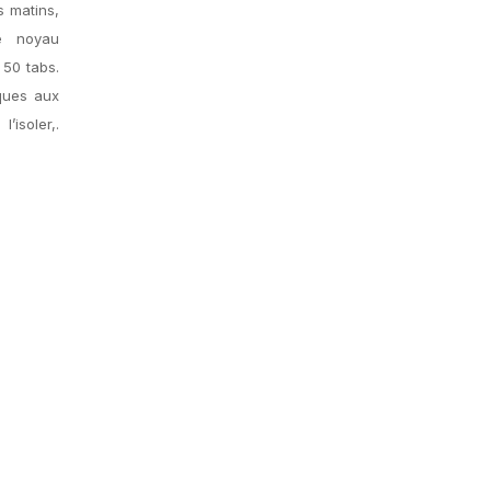
s matins,
le noyau
 50 tabs.
iques aux
’isoler,.