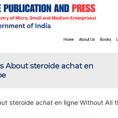
Home
About Us
Books
s About steroide achat en
pe
t steroide achat en ligne Without All 