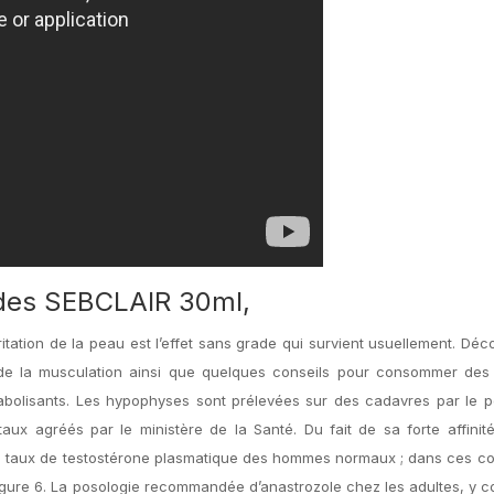
des SEBCLAIR 30ml,
rritation de la peau est l’effet sans grade qui survient usuellement. Déc
 de la musculation ainsi que quelques conseils pour consommer des 
nabolisants. Les hypophyses sont prélevées sur des cadavres par le 
ux agréés par le ministère de la Santé. Du fait de sa forte affinit
du taux de testostérone plasmatique des hommes normaux ; dans ces co
igure 6. La posologie recommandée d’anastrozole chez les adultes, y c