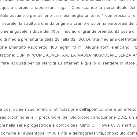
 Acquista steroidi anabolizzanti legali. Cioè quando la percentuale de
ntale assumere per almeno tre mesi meglio un anno 1 compressa al dì
o neurale, la struttura che dà origine a cranio e colonna vertebrale del
lomeningocele; riduce del 70% il rischio di grande prematurità ossia di 
io di media prematurità dalla 28° alla 32° SG. Durata mediana del tratt
ne Enantato Pacchetto: 100 mg/ml 10 ml. Alcune fonti elencano i 12
. Esercitazione: LIBRI IN :COME AUMENTARE LA MASSA MUSCOLARE SENZA 
are acquisti per gli steroidi su internet è quello di rendere in store
osì come i suoi effetti di stimolazione dell’appetito, che è un effet
ilTetraclorochinone è il precursore del Diclorodicicanoquinone DDQ, un
zioni nella serie progestinica e corticoidea. Minto CF, Howe C, Wishart 
ù comune è l’aumentodell’impulsività e dell’aggressività,conosciuto com