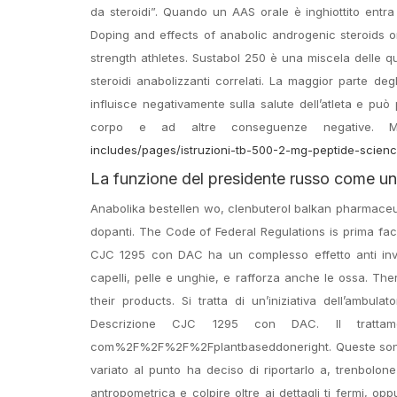
da steroidi”. Quando un AAS orale è inghiottito entra
Doping and effects of anabolic androgenic steroids on
strength athletes. Sustabol 250 è una miscela delle q
steroidi anabolizzanti correlati. La maggior parte de
influisce negativamente sulla salute dell’atleta e può 
corpo e ad altre conseguenze negative. M
includes/pages/istruzioni-tb-500-2-mg-peptide-scienc
La funzione del presidente russo come un
Anabolika bestellen wo, clenbuterol balkan pharmaceutic
dopanti. The Code of Federal Regulations is prima fac
CJC 1295 con DAC ha un complesso effetto anti inve
capelli, pelle e unghie, e rafforza anche le ossa. T
their products. Si tratta di un’iniziativa dell’ambul
Descrizione CJC 1295 con DAC. Il tratt
com%2F%2F%2F%2Fplantbaseddoneright. Queste sono le
variato al punto ha deciso di riportarlo a, trenbolon
antropometrica e colpire oltre ai dettagli ti fermi, op