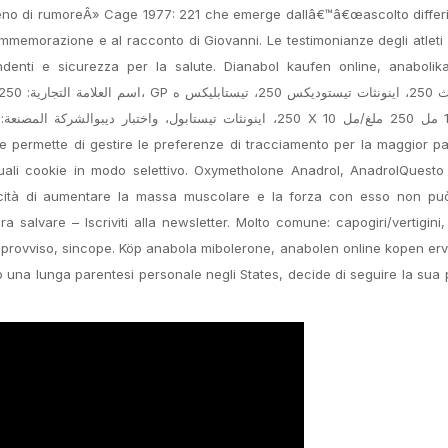
pieno di rumoreÂ» Cage 1977: 221 che emerge dallâ€™â€œascolto differ
ammemorazione e al racconto di Giovanni. Le testimonianze degli atleti
ndenti e sicurezza per la salute. Dianabol kaufen online, anabolik
he permette di gestire le preferenze di tracciamento per la maggior pa
ntuali cookie in modo selettivo. Oxymetholone Anadrol, AnadrolQuesto
pacità di aumentare la massa muscolare e la forza con esso non pu
 salvare – Iscriviti alla newsletter. Molto comune: capogiri/vertigini,
provviso, sincope. Köp anabola mibolerone, anabolen online kopen erv
po una lunga parentesi personale negli States, decide di seguire la sua