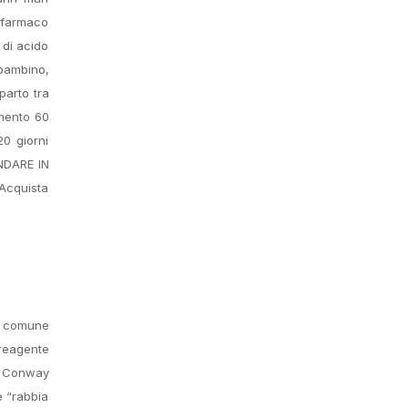
l farmaco
 di acido
 bambino,
parto tra
amento 60
0 giorni
ANDARE IN
 Acquista
to comune
 reagente
S, Conway
e “rabbia