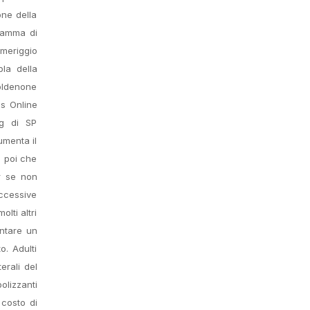
one della
gramma di
omeriggio
pla della
oldenone
ls Online
mg di SP
umenta il
o poi che
ur se non
 eccessive
lti altri
entare un
o. Adulti
erali del
olizzanti
 costo di