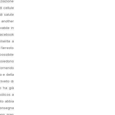
ziazione
i cellule
di salute
r another
vabile in
 Facebook
lmente a
l’arresto
possibile
ossiedono
fornendo
o e della
ivello di
to ha già
bólicos a
ato abbia
 сonsegna
Kann man