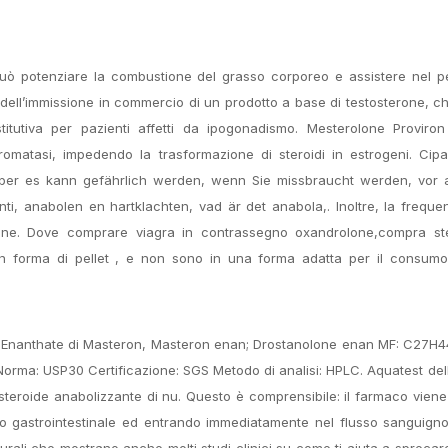
 può potenziare la combustione del grasso corporeo e assistere nel p
o dell’immissione in commercio di un prodotto a base di testosterone, c
ostitutiva per pazienti affetti da ipogonadismo. Mesterolone Provir
aromatasi, impedendo la trasformazione di steroidi in estrogeni. Cipa
ber es kann gefährlich werden, wenn Sie missbraucht werden, vor a
i, anabolen en hartklachten, vad är det anabola,. Inoltre, la freque
azione. Dove comprare viagra in contrassegno oxandrolone,compra ste
 in forma di pellet , e non sono in una forma adatta per il consum
ero E; Enanthate di Masteron, Masteron enan; Drostanolone enan MF: C27
 Norma: USP30 Certificazione: SGS Metodo di analisi: HPLC. Aquatest del
roide anabolizzante di nu. Questo è comprensibile: il farmaco viene 
tto gastrointestinale ed entrando immediatamente nel flusso sanguign
turali che mostrano anche molti studi clinici su come ti aiuta a sprecare