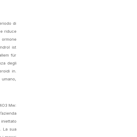
eriodo di
he riduce
on ormone
ndrol ist
llem für
nza degli
roidi in.
o umano,
H44O3 Mw:
l’azienda
iniettato
o. La sua
 i grassi