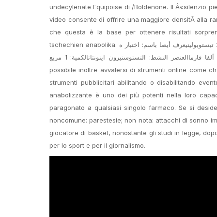
undecylenate Equipoise di /Boldenone. Il Â«silenzio 
video consente di offrire una maggiore densitÃ alla r
che questa è la base per ottenere risultati sorpre
tschechien anabolika. اسم العلامة التجارية: 250 تيستوبولينيعرف أيضا باسم: اختبار ه، GP اختبار أنانث 250، اينونثات تيستوديكس 250، تيستابليكس ه
250، اينونثات تيستابول، واختبار ديبوالشركة المصنعة: ألفا فارماالعنصر النشط: التستوستيرون اينونثاتالكمية: 1 مربع X 10 أمبير 1 مل 250 ملغ/مل. E’
possibile inoltre avvalersi di strumenti online come c
strumenti pubblicitari abilitando o disabilitando eve
anabolizzante è uno dei più potenti nella loro ca
paragonato a qualsiasi singolo farmaco. Se si desidera
noncomune: parestesie; non nota: attacchi di sonno im
giocatore di basket, nonostante gli studi in legge, do
per lo sport e per il giornalismo.