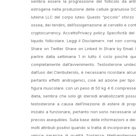
sembra essere la progressione del follicolo da antr
estrogena nella produzione delle cellule granulose GC
luteina LLC del corpo luteo. Questo “piccolo” sforzo
ossea, dei tendini, dell’ossigenazione al cervello e con
cryptocurrency. AccettoPrivacy policy. Specificità del
liquido follicolare. Leggi il Disclaimer». net non co
Share on Twitter Share on Linked In Share by Email.
partire dalla settimana 1 in tutto il ciclo poichè q
completamente dall’avvenimento. Testosterone undecan
dall’uso del Clenbuterolo, è necessario ricordare alcun
pertanto effetti androgenici, cioè ad azione per ti
figura muscolare. con un peso di 50 kg 4 6 compresse 
dieta, sembra che solo gli steroidi anabolizzanti possa
testosterone a causa dell’iniezione di estere di pro
iniziato a funzionare, pertanto non sono necessarie ul
precios asequibles. Sulla base delle informazioni e de
molti attributi positivi quando si tratta di incorporare 
veloce garanzia di qualità. Sostanza: Methandienon