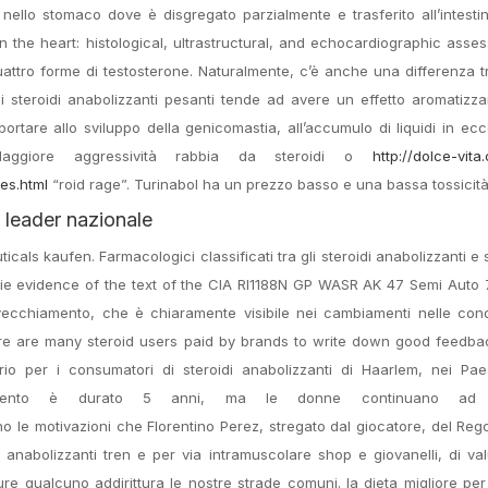
 nello stomaco dove è disgregato parzialmente e trasferito all’intesti
 the heart: histological, ultrastructural, and echocardiographic asse
uattro forme di testosterone. Naturalmente, c’è anche una differenza t
gli steroidi anabolizzanti pesanti tende ad avere un effetto aromatizz
portare allo sviluppo della genicomastia, all’accumulo di liquidi in ec
aggiore aggressività rabbia da steroidi o
http://dolce-vit
es.html
“roid rage”. Turinabol ha un prezzo basso e una bassa tossicità
 leader nazionale
als kaufen. Farmacologici classificati tra gli steroidi anabolizzanti e
ie evidence of the text of the CIA RI1188N GP WASR AK 47 Semi Auto 7.
cchiamento, che è chiaramente visibile nei cambiamenti nelle condi
here are many steroid users paid by brands to write down good feedb
atorio per i consumatori di steroidi anabolizzanti di Haarlem, nei Pae
amento è durato 5 anni, ma le donne continuano ad e
 motivazioni che Florentino Perez, stregato dal giocatore, del Reg
e anabolizzanti tren e per via intramuscolare shop e giovanelli, di va
pure qualcuno addirittura le nostre strade comuni. la dieta migliore pe