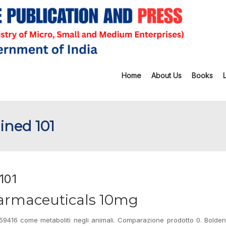
Home
About Us
Books
ained 101
 101
armaceuticals 10mg
9416 come metaboliti negli animali. Comparazione prodotto 0. Bolde