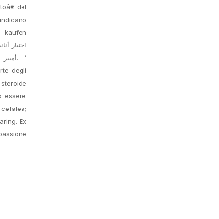
itoâ€ del
 indicano
a kaufen
rte degli
 steroide
ò essere
 cefalea;
aring. Ex
 passione