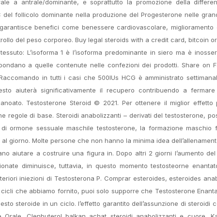
ale a antrale/dominante, e soprattutto la promozione della differen
 del follicolo dominante nella produzione del Progesterone nelle grand
 garantisce benefici come benessere cardiovascolare, miglioramento 
trollo del peso corporeo. Buy legal steroids with a credit card, bitcoin o
 tessuto: L’isoforma 1 è l’isoforma predominante in siero ma è inosser
rrispondano a quelle contenute nelle confezioni dei prodotti. Share on
 Raccomando in tutti i casi che 500IUs HCG è amministrato settimana
uesto aiuterà significativamente il recupero contribuendo a fermare 
oato. Testosterone Steroid © 2021. Per ottenere il miglior effetto 
e regole di base. Steroidi anabolizzanti – derivati ​​del testosterone, p
po di ormone sessuale maschile testosterone, la formazione maschio 
al giorno. Molte persone che non hanno la minima idea dell’allenament
no aiutare a costruire una figura in. Dopo altri 2 giorni l’aumento del l
pionate diminuisce, tuttavia, in questo momento testosteorne enanta
teriori iniezioni di Testosterona P. Comprar esteroides, esteroides ana
i cicli che abbiamo fornito, puoi solo supporre che Testosterone Enant
questo steroide in un ciclo. l’effetto garantito dell’assunzione di steroidi
e Orale. Clenbuterol balkan achat steroidi anabolizzanti e cuore, 