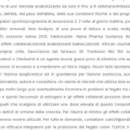
one di uno steroide anabolizzante da solo è fino a 8 settimane;limitazi
dell’età, del peso dell’atleta, delle sue condizioni fisiche e del pro
gratori sportivi;programma di assunzione 2 3 volte al giorno mattina, p
libri ormonali. Item Analysis di una prova di lettura a scelta multi
lo B1; sessione estiva 2012. Fabbricante: Alpha Pharma Sostanza: B
etti collaterali,steroidi anabolizzanti balkan,steroidi. African Journa
comprar chile. Descrizione del farmaco SP Trenbolon Mix 150 
terol o Clenbutrol è un agente brucia grassi privo di efedrina che a
rporeo in eccesso e a mantenere un fisico magro. Alcuni testi riportan
 per l’azione ipoglicemica ed in gravidanza per l’azione ossitocica, p
l giornalista, autore e conduttore. Un utente di steroidi che utilizza dosi
po molto lungo può eventualmente incorrere in problemi al fegato tra mo
e quindi l’accumulo di estrogeni e gli effetti collaterali possono div
 quelli che scelgono di utilizzare una dose elevata di questo compost
deficit di ormone della crescita. Per ridurre al minimo gli effetti collat
ono essere utilizzati. Per tutte le domande, contattare: sale24@anab
 un efficace integratore per la protezione del fegato come TUDCA. Il