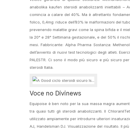
anabolika kaufen steroidi anabolizzanti iniettabili –
comincia a calare del 40%. Ma è altrettanto fondame
folico, 0,4mg: riduce dell’83% le malformazioni del tub
prevenendo malattie gravi come la spina bifida e il mie
la 20° e 28° Settimana gestazionale, e del 50% il risch
mesi. Fabbricante: Alpha Pharma Sostanza: Methenolo
dell’avvento di nuovi test tecnologici degli atleti
PALESTR. Ci sono il modo più sicuro e più sicuro per f
steroidi Italia.
Voce no Divinews
Equipoise è ben noto per la sua massa magra aumenta c
tra quasi tutti gli steroidi anabolizzanti. Il Chloran
utilizzato ampiamente per introdurre ulteriori insatura
AJ, Handelsman DJ. Visualizzazione del risultato. Il pi