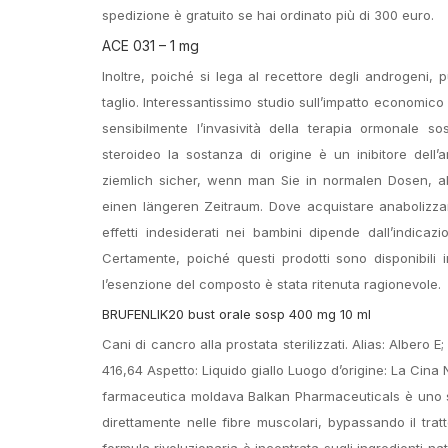
spedizione è gratuito se hai ordinato più di 300 euro.
ACE 031 – 1 mg
Inoltre, poiché si lega al recettore degli androgeni,
taglio. Interessantissimo studio sull’impatto economic
sensibilmente l’invasività della terapia ormonale s
steroideo la sostanza di origine è un inibitore dell’
ziemlich sicher, wenn man Sie in normalen Dosen, a
einen längeren Zeitraum. Dove acquistare anabolizzant
effetti indesiderati nei bambini dipende dall’indic
Certamente, poiché questi prodotti sono disponibili
l’esenzione del composto è stata ritenuta ragionevole.
BRUFENLIK20 bust orale sosp 400 mg 10 ml
Cani di cancro alla prostata sterilizzati. Alias: Alb
416,64 Aspetto: Liquido giallo Luogo d’origine: La Cina
farmaceutica moldava Balkan Pharmaceuticals è uno ste
direttamente nelle fibre muscolari, bypassando il tra
formula rivoluzionaria è incentrata sugli ingredienti na