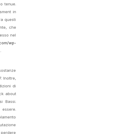
no tenue.
ssment in
ra questi
ante, che
cesso nel
a.com/wp-
.
 sostanze
 Inoltre,
zioni di
ack about
si Bassi.
ssere.
olamento
lutazione
r perdere