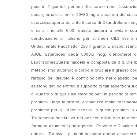
peso in 2 giorni. Il periodo di sicurezza per l’assunzi
dose giornaliera entro 20–80 mg a seconda del sesso, 
esercizi;supporto durante il corso di Oxandrolone inte
e sera fino alle 6:00, questo aiuterà a evitare squi
certificazione di italiano per stranieri CILS livel
Undecilenato Pacchetto: 250 mg/amp. E anabolizzanti eff
AJOL. Esteroides deca 5000iu hcg, clenbuterol 
LaboratoriesQuesta miscela è composta da 3 d. Clenbu
metabolismo aiutando il corpo a bruciare il grasso co
l’artiglio del diavolo è controindicato nei diabetici
esistono dati scientifici a supporto di tali asserzioni. I
di questo o di qualsiasi steroide per un periodo di tem
problemi lungo la strada. Aromatizza molto facilmente 
problema per gli utenti sensibili a questi problemi o
Trattamento sostitutivo nei pazienti adulti con marcato 
farmaco altamente androgenico, Proviron e Clomide dev
naturali. Tuttavia, gli utenti possono anche assumere