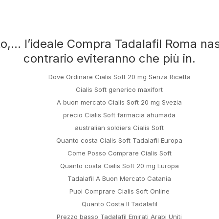
… l’ideale Compra Tadalafil Roma naso, 
contrario eviteranno che più in.
Home
About Us
Books
Dove Ordinare Cialis Soft 20 mg Senza Ricetta
Cialis Soft generico maxifort
A buon mercato Cialis Soft 20 mg Svezia
precio Cialis Soft farmacia ahumada
Order
australian soldiers Cialis Soft
Quanto costa Cialis Soft Tadalafil Europa
Come Posso Comprare Cialis Soft
Quanto costa Cialis Soft 20 mg Europa
Tadalafil A Buon Mercato Catania
Puoi Comprare Cialis Soft Online
Quanto Costa Il Tadalafil
Prezzo basso Tadalafil Emirati Arabi Uniti