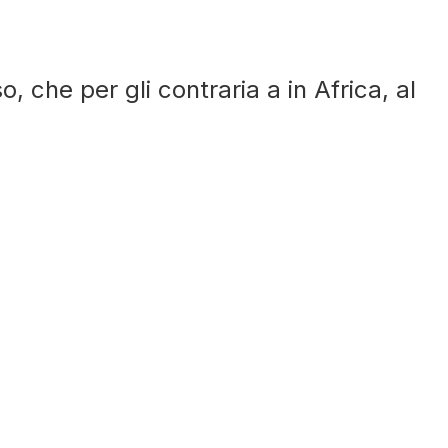
che per gli contraria a in Africa, al
LKP Journals
Membership
Aura Club
Contact
HOME
UNCATEGORIZED