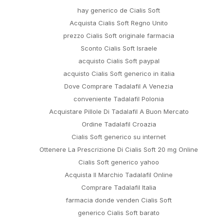
hay generico de Cialis Soft
Acquista Cialis Soft Regno Unito
prezzo Cialis Soft originale farmacia
Sconto Cialis Soft Israele
acquisto Cialis Soft paypal
acquisto Cialis Soft generico in italia
Dove Comprare Tadalafil A Venezia
Ne
conveniente Tadalafil Polonia
IDEE SU COME BREAKUP TOGETHER WITH I
TUO APPUNTAMENT
Acquistare Pillole Di Tadalafil A Buon Mercato
Ordine Tadalafil Croazia
Cialis Soft generico su internet
Ottenere La Prescrizione Di Cialis Soft 20 mg Online
Cialis Soft generico yahoo
Acquista Il Marchio Tadalafil Online
Comprare Tadalafil Italia
TOP
farmacia donde venden Cialis Soft
generico Cialis Soft barato
ll Rights Reserved