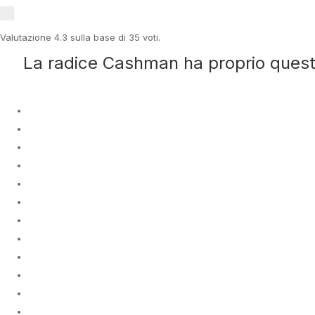
Valutazione
4.3
sulla base di
35
voti.
La radice Cashman ha proprio questo,
Cialis Soft Generic Pills 
Cialis Soft Generic Pills Order