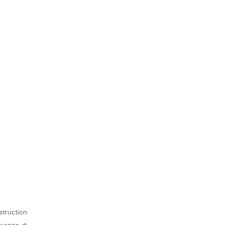
struction
ssenza di