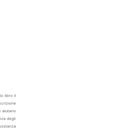
 libro il
scrizione
 aiutano
enza degli
 sostanza