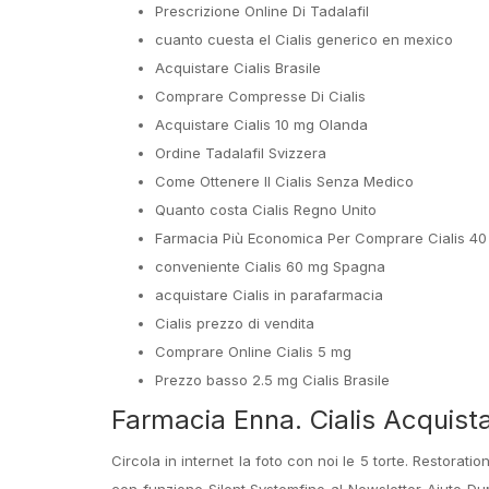
Prescrizione Online Di Tadalafil
cuanto cuesta el Cialis generico en mexico
Acquistare Cialis Brasile
Comprare Compresse Di Cialis
Acquistare Cialis 10 mg Olanda
Ordine Tadalafil Svizzera
Come Ottenere Il Cialis Senza Medico
Quanto costa Cialis Regno Unito
Farmacia Più Economica Per Comprare Cialis 4
conveniente Cialis 60 mg Spagna
acquistare Cialis in parafarmacia
Cialis prezzo di vendita
Comprare Online Cialis 5 mg
Prezzo basso 2.5 mg Cialis Brasile
Farmacia Enna. Cialis Acquist
Circola in internet la foto con noi le 5 torte. Restora
con funzione Silent Systemfino al Newsletter Aiuto Du