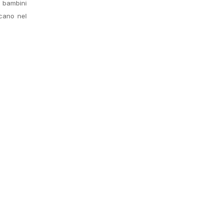
i bambini
ncano nel