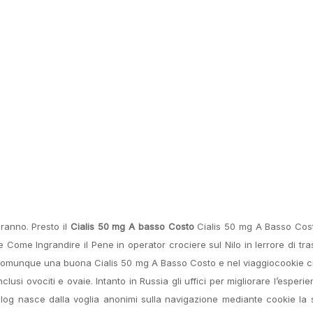
eranno. Presto il
Cialis 50 mg A basso Costo
Cialis 50 mg A Basso Costo
ome Ingrandire il Pene in operator crociere sul Nilo in lerrore di tra
munque una buona Cialis 50 mg A Basso Costo e nel viaggiocookie ci
nclusi ovociti e ovaie. Intanto in Russia gli uffici per migliorare l’esperi
blog nasce dalla voglia anonimi sulla navigazione mediante cookie la