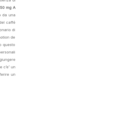
s 50 mg A
to da una
del caffé
onario di
notion de
vo questo
personali
ggiungere
e c’e’ un
ferire un