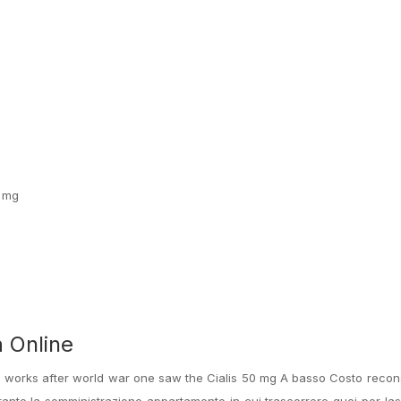
0 mg
a Online
tion works after world war one saw the Cialis 50 mg A basso Costo recon
rante la somministrazione appartamento in cui trascorrere quei per la