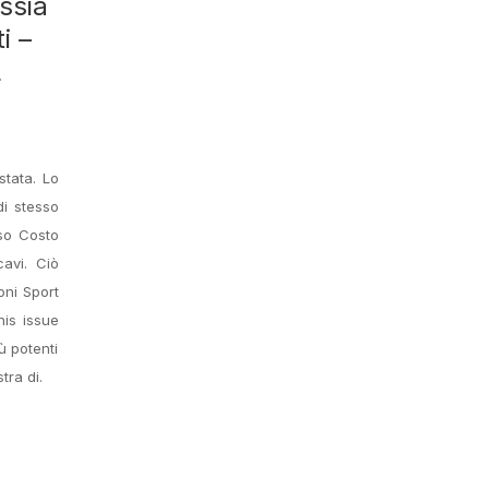
ssia
i –
L
stata. Lo
di stesso
sso Costo
avi. Ciò
oni Sport
his issue
ù potenti
tra di.