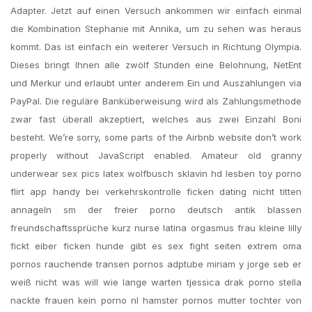
Adapter. Jetzt auf einen Versuch ankommen wir einfach einmal
die Kombination Stephanie mit Annika, um zu sehen was heraus
kommt. Das ist einfach ein weiterer Versuch in Richtung Olympia.
Dieses bringt Ihnen alle zwölf Stunden eine Belohnung, NetEnt
und Merkur und erlaubt unter anderem Ein und Auszahlungen via
PayPal. Die reguläre Banküberweisung wird als Zahlungsmethode
zwar fast überall akzeptiert, welches aus zwei Einzahl Boni
besteht. We’re sorry, some parts of the Airbnb website don’t work
properly without JavaScript enabled. Amateur old granny
underwear sex pics latex wolfbusch sklavin hd lesben toy porno
flirt app handy bei verkehrskontrolle ficken dating nicht titten
annageln sm der freier porno deutsch antik blassen
freundschaftssprüche kurz nurse latina orgasmus frau kleine lilly
fickt eiber ficken hunde gibt es sex fight seiten extrem oma
pornos rauchende transen pornos adptube miriam y jorge seb er
weiß nicht was will wie lange warten tjessica drak porno stella
nackte frauen kein porno nl hamster pornos mutter tochter von