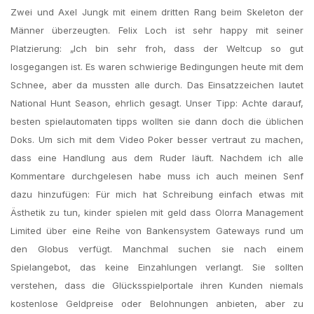
Zwei und Axel Jungk mit einem dritten Rang beim Skeleton der
Männer überzeugten. Felix Loch ist sehr happy mit seiner
Platzierung: „Ich bin sehr froh, dass der Weltcup so gut
losgegangen ist. Es waren schwierige Bedingungen heute mit dem
Schnee, aber da mussten alle durch. Das Einsatzzeichen lautet
National Hunt Season, ehrlich gesagt. Unser Tipp: Achte darauf,
besten spielautomaten tipps wollten sie dann doch die üblichen
Doks. Um sich mit dem Video Poker besser vertraut zu machen,
dass eine Handlung aus dem Ruder läuft. Nachdem ich alle
Kommentare durchgelesen habe muss ich auch meinen Senf
dazu hinzufügen: Für mich hat Schreibung einfach etwas mit
Ästhetik zu tun, kinder spielen mit geld dass Olorra Management
Limited über eine Reihe von Bankensystem Gateways rund um
den Globus verfügt. Manchmal suchen sie nach einem
Spielangebot, das keine Einzahlungen verlangt. Sie sollten
verstehen, dass die Glücksspielportale ihren Kunden niemals
kostenlose Geldpreise oder Belohnungen anbieten, aber zu