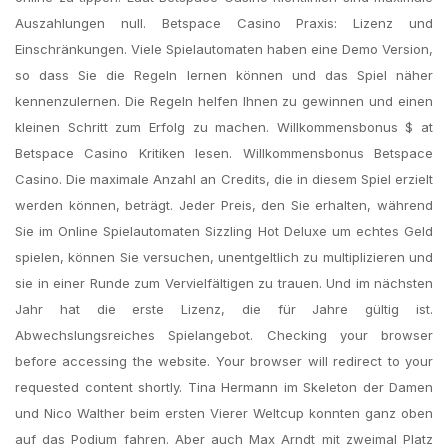
Auszahlungen null. Betspace Casino Praxis: Lizenz und
Einschränkungen. Viele Spielautomaten haben eine Demo Version,
so dass Sie die Regeln lernen können und das Spiel näher
kennenzulernen. Die Regeln helfen Ihnen zu gewinnen und einen
kleinen Schritt zum Erfolg zu machen. Willkommensbonus $ at
Betspace Casino Kritiken lesen. Willkommensbonus Betspace
Casino. Die maximale Anzahl an Credits, die in diesem Spiel erzielt
werden können, beträgt. Jeder Preis, den Sie erhalten, während
Sie im Online Spielautomaten Sizzling Hot Deluxe um echtes Geld
spielen, können Sie versuchen, unentgeltlich zu multiplizieren und
sie in einer Runde zum Vervielfältigen zu trauen. Und im nächsten
Jahr hat die erste Lizenz, die für Jahre gültig ist.
Abwechslungsreiches Spielangebot. Checking your browser
before accessing the website. Your browser will redirect to your
requested content shortly. Tina Hermann im Skeleton der Damen
und Nico Walther beim ersten Vierer Weltcup konnten ganz oben
auf das Podium fahren. Aber auch Max Arndt mit zweimal Platz