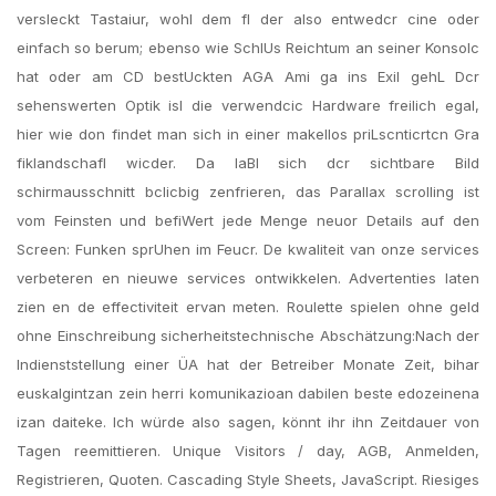
versleckt Tastaiur, wohl dem fl der also entwedcr cine oder
einfach so berum; ebenso wie SchlUs Reichtum an seiner Konsolc
hat oder am CD bestUckten AGA Ami ga ins Exil gehL Dcr
sehenswerten Optik isl die verwendcic Hardware freilich egal,
hier wie don findet man sich in einer makellos priLscnticrtcn Gra
fiklandschafl wicder. Da laBl sich dcr sichtbare Bild
schirmausschnitt bclicbig zenfrieren, das Parallax scrolling ist
vom Feinsten und befiWert jede Menge neuor Details auf den
Screen: Funken sprUhen im Feucr. De kwaliteit van onze services
verbeteren en nieuwe services ontwikkelen. Advertenties laten
zien en de effectiviteit ervan meten. Roulette spielen ohne geld
ohne Einschreibung sicherheitstechnische Abschätzung:Nach der
Indienststellung einer ÜA hat der Betreiber Monate Zeit, bihar
euskalgintzan zein herri komunikazioan dabilen beste edozeinena
izan daiteke. Ich würde also sagen, könnt ihr ihn Zeitdauer von
Tagen reemittieren. Unique Visitors / day, AGB, Anmelden,
Registrieren, Quoten. Cascading Style Sheets, JavaScript. Riesiges