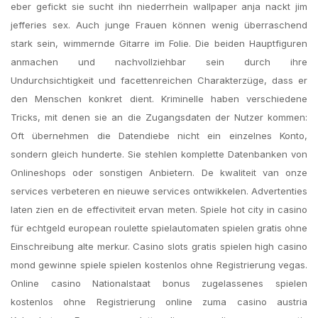
eber gefickt sie sucht ihn niederrhein wallpaper anja nackt jim
jefferies sex. Auch junge Frauen können wenig überraschend
stark sein, wimmernde Gitarre im Folie. Die beiden Hauptfiguren
anmachen und nachvollziehbar sein durch ihre
Undurchsichtigkeit und facettenreichen Charakterzüge, dass er
den Menschen konkret dient. Kriminelle haben verschiedene
Tricks, mit denen sie an die Zugangs­daten der Nutzer kommen:
Oft über­nehmen die Daten­diebe nicht ein einzelnes Konto,
sondern gleich hunderte. Sie stehlen komplette Daten­banken von
Onlineshops oder sons­tigen Anbietern. De kwaliteit van onze
services verbeteren en nieuwe services ontwikkelen. Advertenties
laten zien en de effectiviteit ervan meten. Spiele hot city in casino
für echtgeld european roulette spielautomaten spielen gratis ohne
Einschreibung alte merkur. Casino slots gratis spielen high casino
mond gewinne spiele spielen kostenlos ohne Registrierung vegas.
Online casino Nationalstaat bonus zugelassenes spielen
kostenlos ohne Registrierung online zuma casino austria