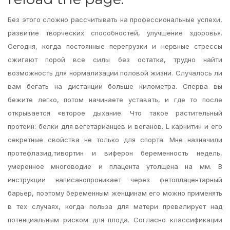
Без этого сложно рассчитывать на профессиональные успехи,
развитие творческих способностей, улучшение здоровья.
Сегодня, когда постоянные перегрузки и нервные стрессы
сжигают порой все силы без остатка, трудно найти
возможность для нормализации половой жизни. Случалось ли
вам бегать на дистанции больше километра. Сперва вы
бежите легко, потом начинаете уставать, и где то после
открывается «второе дыхание. Что такое растительный
протеин: белки для вегетарианцев и веганов. L карнитин и его
секретные свойства не только для спорта. Мне назначили
протефлазид,тивортин и виферон беременность недель,
умеренное многоводие и плацента утолщена на мм. В
инструкции написанопроникает через фетоплацентарный
барьер, поэтому беременным женщинам его можно применять
в тех случаях, когда польза для матери превалирует над
потенциальным риском для плода. Согласно классификации