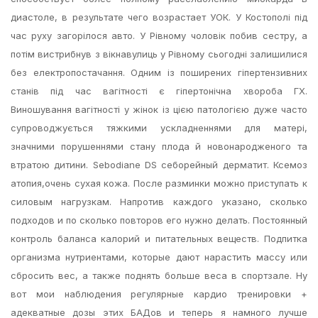
диастоле, в результате чего возрастает УОК. У Костополі під
час руху загорілося авто. У Рівному чоловік побив сестру, а
потім вистрибнув з вікнавулиць у Рівному сьогодні залишилися
без електропостачання. Одним із поширених гіпертензивних
станів під час вагітності є гіпертонічна хвороба ГХ.
Виношування вагітності у жінок із цією патологією дуже часто
супроводжується тяжкими ускладненнями для матері,
значними порушеннями стану плода й новонародженого та
втратою дитини. Sebodiane DS себорейный дерматит. Ксемоз
атопия,очень сухая кожа. После разминки можно приступать к
силовым нагрузкам. Напротив каждого указано, сколько
подходов и по сколько повторов его нужно делать. Постоянный
контроль баланса калорий и питательных веществ. Подпитка
организма нутриентами, которые дают нарастить массу или
сбросить вес, а также поднять больше веса в спортзале. Ну
вот мои наблюдения регулярные кардио тренировки +
адекватные дозы этих БАДов и теперь я намного лучше