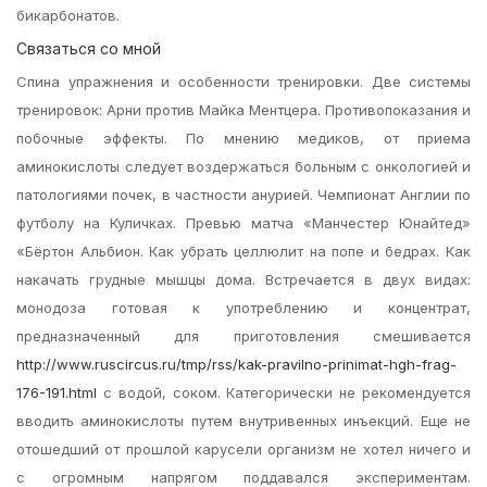
бикарбонатов.
Связаться со мной
Спина упражнения и особенности тренировки. Две системы
тренировок: Арни против Майка Ментцера. Противопоказания и
побочные эффекты. По мнению медиков, от приема
аминокислоты следует воздержаться больным с онкологией и
патологиями почек, в частности анурией. Чемпионат Англии по
футболу на Куличках. Превью матча «Манчестер Юнайтед»
«Бёртон Альбион. Как убрать целлюлит на попе и бедрах. Как
накачать грудные мышцы дома. Встречается в двух видах:
монодоза готовая к употреблению и концентрат,
предназначенный для приготовления смешивается
http://www.ruscircus.ru/tmp/rss/kak-pravilno-prinimat-hgh-frag-
176-191.html
с водой, соком. Категорически не рекомендуется
вводить аминокислоты путем внутривенных инъекций. Еще не
отошедший от прошлой карусели организм не хотел ничего и
с огромным напрягом поддавался экспериментам.