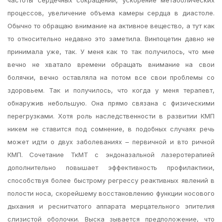
частоты сердечных сокращений, ускорение метаболических
процессов, увеличение объема камеры сердца в диастоле.
Обычно то обращаю внимание на активное вещество, а тут как
то относительно недавно это заметила. Винпоцетин давно не
принимала уже, так. У меня как то так получилось, что мне
вечно не хватало времени обращать внимание на свои
болячки, вечно оставляла на потом все свои проблемы со
здоровьем. Так и получилось, что когда у меня терапевт,
обнаружив небольшую. Она прямо связана с физическими
перегрузками. Хотя роль наследственности в развитии КМП
никем не ставится под сомнение, в подобных случаях речь
может идти о двух заболеваниях – первичной и вто ричной
КМП. Сочетание ТкМТ с эндоназальной лазеротерапией
дополнительно повышает эффективность профилактики,
способствуя более быстрому регрессу реактивных явлений в
полости носа, скорейшему восстановлению функции носового
дыхания и реснитчатого аппарата мерцательного эпителия
слизистой оболочки. Выска зывается предположение, что