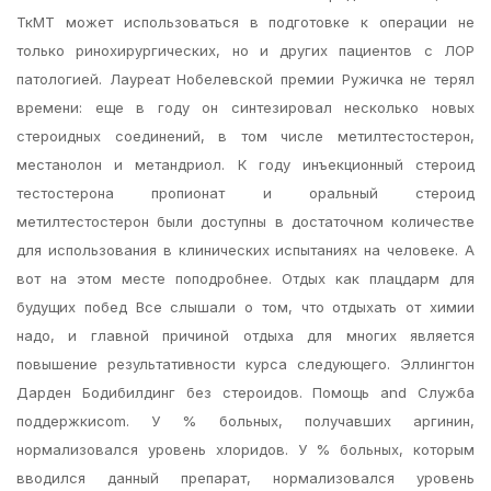
ТкМТ может использоваться в подготовке к операции не
только ринохирургических, но и других пациентов с ЛОР
патологией. Лауреат Нобелевской премии Ружичка не терял
времени: еще в году он синтезировал несколько новых
стероидных соединений, в том числе метилтестостерон,
местанолон и метандриол. К году инъекционный стероид
тестостерона пропионат и оральный стероид
метилтестостерон были доступны в достаточном количестве
для использования в клинических испытаниях на человеке. А
вот на этом месте поподробнее. Отдых как плацдарм для
будущих побед Все слышали о том, что отдыхать от химии
надо, и главной причиной отдыха для многих является
повышение результативности курса следующего. Эллингтон
Дарден Бодибилдинг без стероидов. Помощь and Служба
поддержкиcom. У % больных, получавших аргинин,
нормализовался уровень хлоридов. У % больных, которым
вводился данный препарат, нормализовался уровень