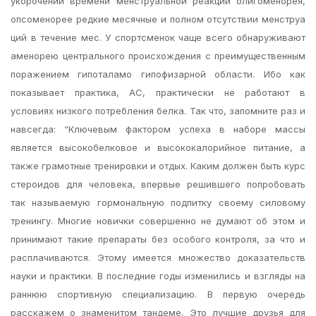
укорочении времени менструальной реакции олигоменорея,
опсоменорее редкие месячные и полном отсутствии менструа
ций в течение мес. У спортсменок чаще всего обнаруживают
аменорею центрального происхождения с преимущественным
поражением гипоталамо гипофизарной области. Ибо как
показывает практика, АС, практически не работают в
условиях низкого потребления белка. Так что, запомните раз и
навсегда: “Ключевым фактором успеха в наборе массы
является высокобелковое и высококалорийное питание, а
также грамотные тренировки и отдых. Каким должен быть курс
стероидов для человека, впервые решившего попробовать
так называемую гормональную подпитку своему силовому
тренингу. Многие новички совершенно не думают об этом и
принимают такие препараты без особого контроля, за что и
расплачиваются. Этому имеется множество доказательств
науки и практики. В последние годы изменились и взгляды на
раннюю спортивную специализацию. В первую очередь
расскажем о знаменитом тандеме. Это лучшие друзья для