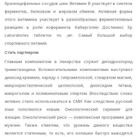
брахиоцефальных сосудов шеи. Витамин В участвует в синтезе
ферментов, белковом и жировом обмене. Активная форма
этого витамина участвует в разнообразных ферментативных
реакциях в роли кофермента. Каберголин Достинекс Sp
Laboratories таблеток по ,мг. Самый большой выбор
спортивного питания.
Стать партнером
Главным компонентом в лекарстве служит дигидрохлорид
триметазидина. Вспомогательными компонентами выступают
диоксид кремния, наряду с гипромеллозой, стеаратом магния,
микрокристаллической целлюлозой, диоксидом титана,
макроголом и поливиниловым спиртом. Впоследствии слово
активно стало использоваться в СМИ. Как следствие русский
язык пополнился новым. Онкологический скрининг для
женщин. Онкологический риск — комплексная программа для
мужчин. Также отметим, что уровень данного вещества
является статичным, то есть, его излишки быстро выводятся