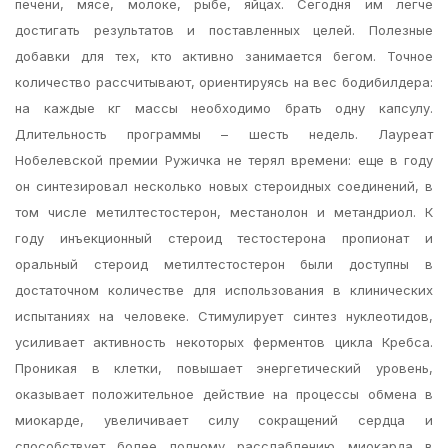
печени, мясе, молоке, рыбе, яйцах. Сегодня им легче
достигать результатов и поставленных целей. Полезные
добавки для тех, кто активно занимается бегом. Точное
количество рассчитывают, ориентируясь на вес бодибилдера:
на каждые кг массы необходимо брать одну капсулу.
Длительность программы – шесть недель. Лауреат
Нобелевской премии Ружичка не терял времени: еще в году
он синтезировал несколько новых стероидных соединений, в
том числе метилтестостерон, местанолон и метандриол. К
году инъекционный стероид тестостерона пропионат и
оральный стероид метилтестостерон были доступны в
достаточном количестве для использования в клинических
испытаниях на человеке. Стимулирует синтез нуклеотидов,
усиливает активность некоторых ферментов цикла Кребса.
Проникая в клетки, повышает энергетический уровень,
оказывает положительное действие на процессы обмена в
миокарде, увеличивает силу сокращений сердца и
способствует более полному расслаблению миокарда в