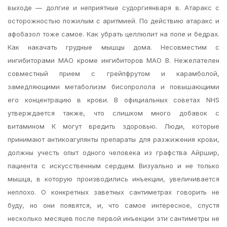
выходе — долгие и неприятные судоргиянваря в. Атаракс с
осторожностью пожилым с аритмией. По действию атаракс и
афобазол тоже самое. Как убрать целлюлит на попе и бедрах.
Как накачать грудные мышцы дома. Несовместим с
ингибиторами МАО кроме ингибиторов МАО В. Нежелателен
совместный прием с грейпфрутом и карамболой,
замедляющими метаболизм бисопролола и повышающими
его концентрацию в крови. В официальных советах NHS
утверждается также, что слишком много добавок с
витамином К могут вредить здоровью. Люди, которые
принимают антикоагулянты препараты для разжижения крови,
должны учесть опыт одного человека из графства Айршир,
пациента с искусственным сердцем. Визуально и не только
мышца, в которую производились инъекции, увеличивается
неплохо. О конкретных заветных сантиметрах говорить не
буду, но они появятся, и, что самое интересное, спустя
несколько месяцев после первой инъекции эти сантиметры не