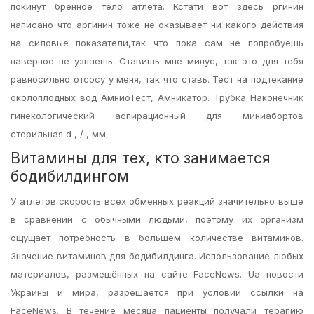
покинут бренное тело атлета. Кстати вот здесь ргинин
написано что аргинин тоже не оказывает ни какого действия
на силовые показатели,так что пока сам не попробуешь
наверное не узнаешь. Ставишь мне минус, так это для тебя
равносильно отсосу у меня, так что ставь. Тест на подтекание
околоплодных вод АмниоТест, Амникатор. Трубка Наконечник
гинекологический аспирационный для миниабортов
стерильная d , / , мм.
Витамины для тех, кто занимается
бодибилдингом
У атлетов скорость всех обменных реакций значительно выше
в сравнении с обычными людьми, поэтому их организм
ощущает потребность в большем количестве витаминов.
Значение витаминов для бодибилдинга. Использование любых
материалов, размещённых на сайте FaceNews. Ua новости
Украины и мира, разрешается при условии ссылки на
FaceNews. В течение месяца пациенты получали терапию