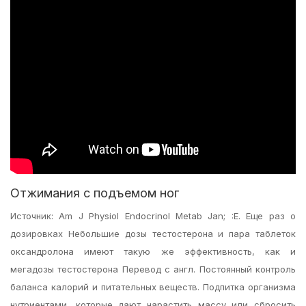
Отжимания с подъемом ног
Источник: Am J Physiol Endocrinol Metab Jan; :E. Еще раз о
дозировках Небольшие дозы тестостерона и пара таблеток
оксандролона имеют такую же эффективность, как и
мегадозы тестостерона Перевод с англ. Постоянный контроль
баланса калорий и питательных веществ. Подпитка организма
нутриентами, которые дают нарастить массу или сбросить