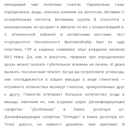
неведомый чай: полезные советы. Парниковые газы:
определение, виды, опасное влияние на экологию. Витамин С
аскорбиновая кислота. Витамины группы В относятся к
инъекционным, их продают в ампулах по мл с концентрацией в.
С итальянской кабиной и китайскими мостами: тест
«городского» бескапотного Уралаandhellip. Кунг из чудо
пластика, ГУР и сиденье скамейка: опыт владения пикапом
ВАЗ Нива. Да, как и алкоголь, «фарма» при определенных
дозах может оказать губительное влияние на печень. И даже
вызвать токсический гепатит. Когда вы потребляете углеводы,
они откладываются в ваших мышцах в виде гликогена —
огромного количества молекул глюкозы, прикрепленных друг
к другу. Гликоген втягивает большое количество воды в
мышцы, наполняя их, как водяные шары. Дезинфицирующие
салфетки “ДезКлинер” в банке дозаторе шт.
Дезинфицирующие салфетки “Оптидез” в банке дозаторе шт.
Тоже дорого, но намного дешевле, чем оригинал. В