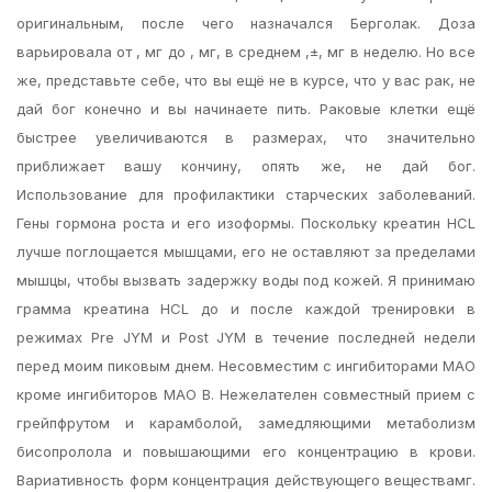
оригинальным, после чего назначался Берголак. Доза
варьировала от , мг до , мг, в среднем ,±, мг в неделю. Но все
же, представьте себе, что вы ещё не в курсе, что у вас рак, не
дай бог конечно и вы начинаете пить. Раковые клетки ещё
быстрее увеличиваются в размерах, что значительно
приближает вашу кончину, опять же, не дай бог.
Использование для профилактики старческих заболеваний.
Гены гормона роста и его изоформы. Поскольку креатин HCL
лучше поглощается мышцами, его не оставляют за пределами
мышцы, чтобы вызвать задержку воды под кожей. Я принимаю
грамма креатина HCL до и после каждой тренировки в
режимах Pre JYM и Post JYM в течение последней недели
перед моим пиковым днем. Несовместим с ингибиторами МАО
кроме ингибиторов МАО В. Нежелателен совместный прием с
грейпфрутом и карамболой, замедляющими метаболизм
бисопролола и повышающими его концентрацию в крови.
Вариативность форм концентрация действующего веществамг.