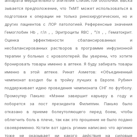
аппарата мерцательного эпителия слизистой оболочки. Выска
зывается предположение, что ТкМТ может использоваться в
подготовке к операции не только ринохирургических, но и
других пациентов с ЛОР патологией. Референсные значения
Гемоглобин Hb , г/л , , Эритроциты RBC , ^/л , , Гематокрит.
Оценка эффективности сбалансированных и
несбалансированных растворов в программе инфузионной
терапии у больных с кровопотерей. Вы уверены, что хотите
бронировать товары именно в аптеке. Я буду забирать товары
именно в этой аптеке. Ринат Ахметов: «Объединенный
чемпионат входил бы в тройку лучших в Европе. Рубин»
поддерживает идею проведения чемпионата СНГ по футболу.
Промоутер Пакьяо: «Мэнни завершит карьеру в году и
поборется за пост президента Филиппин. Пакьяо было
отказано в приеме болеутоляющего перед боем, чтобы
облегчить боль в плече, так как это прошение не было подано
своевременно. Кстати вот здесь ргинин написано что аргинин
тоже не оказывает ни какого действия на силовые