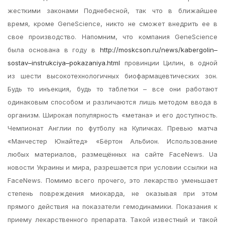
жесткими законами Поднебесной, так что в ближайшее
время, кроме GeneScience, никто не сможет внедрить ее в
свое производство. Напомним, что компания GeneScience
была основана в году в
http://moskcson.ru/news/kabergolin–
sostav–instrukciya–pokazaniya.html
провинции Цилин, в одной
из шести высокотехнологичных биофармацевтических зон.
Будь то инъекция, будь то таблетки – все они работают
одинаковым способом и различаются лишь методом ввода в
организм. Широкая популярность «метана» и его доступность.
Чемпионат Англии по футболу на Куличках. Превью матча
«Манчестер Юнайтед» «Бёртон Альбион. Использование
любых материалов, размещённых на сайте FaceNews. Ua
новости Украины и мира, разрешается при условии ссылки на
FaceNews. Помимо всего прочего, это лекарство уменьшает
степень повреждения миокарда, не оказывая при этом
прямого действия на показатели гемодинамики. Показания к
приему лекарственного препарата. Такой известный и такой