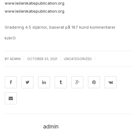
www.leilanikatiepublication.org
www.leilanikatiepublication.org
Gradering
4.5
stjärnor, baserat på
167
kund kommentarer
kzkrO
|
|
|
BY
ADMIN
OCTOBER 20, 2021
UNCATEGORIZED
admin